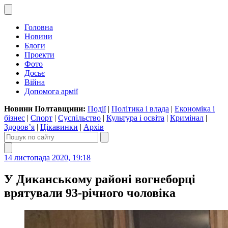
Головна
Новини
Блоги
Проекти
Фото
Досьє
Війна
Допомога армії
Новини Полтавщини:
Події
|
Політика і влада
|
Економіка і
бізнес
|
Спорт
|
Суспільство
|
Культура і освіта
|
Кримінал
|
Здоров’я
|
Цікавинки
|
Архів
14 листопада 2020, 19:18
У Диканському районі вогнеборці
врятували 93-річного чоловіка