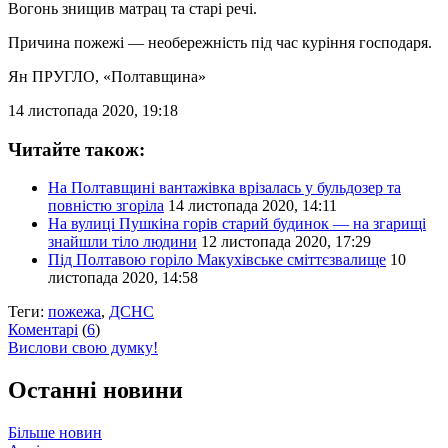
Вогонь знищив матрац та старі речі.
Причина пожежі — необережність під час куріння господаря.
Ян ПРУГЛО
, «Полтавщина»
14 листопада 2020, 19:18
Читайте також:
На Полтавщині вантажівка врізалась у бульдозер та
повністю згоріла
14 листопада 2020, 14:11
На вулиці Пушкіна горів старий будинок — на згарищі
знайшли тіло людини
12 листопада 2020, 17:29
Під Полтавою горіло Макухівське сміттєзвалище
10
листопада 2020, 14:58
Теги:
пожежа
,
ДСНС
Коментарі
(
6
)
Вислови свою думку!
Останні новини
Більше новин