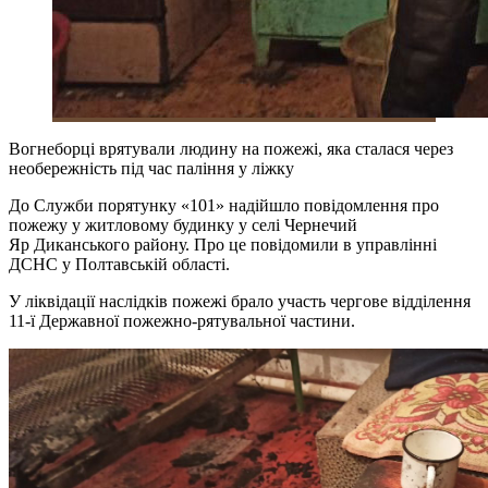
Вогнеборці врятували людину на пожежі, яка сталася через
необережність під час паління у ліжку
До Служби порятунку «101» надійшло повідомлення про
пожежу у житловому будинку у селі Чернечий
Яр Диканського району. Про це повідомили в управлінні
ДСНС у Полтавській області.
У ліквідації наслідків пожежі брало участь чергове відділення
11-ї Державної пожежно-рятувальної частини.