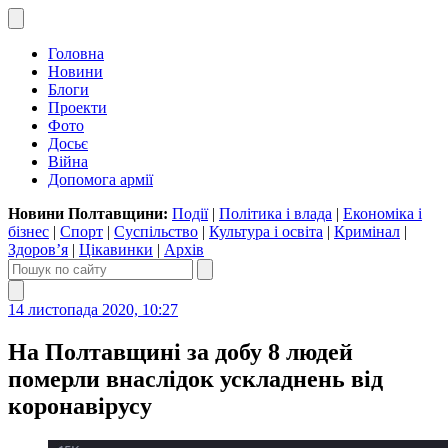
Головна
Новини
Блоги
Проекти
Фото
Досьє
Війна
Допомога армії
Новини Полтавщини:
Події
|
Політика і влада
|
Економіка і
бізнес
|
Спорт
|
Суспільство
|
Культура і освіта
|
Кримінал
|
Здоров’я
|
Цікавинки
|
Архів
14 листопада 2020, 10:27
На Полтавщині за добу 8 людей
померли внаслідок ускладнень від
коронавірусу