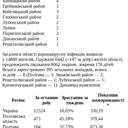
Шишацький район
4
Гребінківський район
3
Кобеляцький район
3
Глобинський район
2
Лубенський район
2
Лубни
2
Пирятинський район
2
Диканський район
1
Решетилівський район
1
Загалом в області коронавірусну інфекцію виявили
у 14800 жителів. Одужали 6442 (+197 за добу) жителі області,
продовжують лікування 8062 людини, зокрема 176 дітей.
Всього зареєстровано 295 летальних випадків, нових
за добу — 8 (Полтава — 3; Зіньківський район — 2;
Решетилівський район — 1; Лубенський район — 1;
Кременчуцький район — 1). Динаміка виявлення:
Показник
За останню
Зростання за
Регіон
захворюваності
добу
тиждень
*
Україна
12524
18,05%
330,19
Полтавська
473
45,18%
379,44
область
Полтава
164
32,73%
673,26