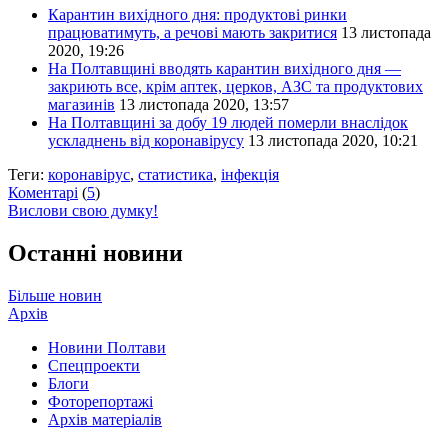
Карантин вихідного дня: продуктові ринки
працюватимуть, а речові мають закритися
13 листопада
2020, 19:26
На Полтавщині вводять карантин вихідного дня —
закриють все, крім аптек, церков, АЗС та продуктових
магазинів
13 листопада 2020, 13:57
На Полтавщині за добу 19 людей померли внаслідок
ускладнень від коронавірусу
13 листопада 2020, 10:21
Теги:
коронавірус
,
статистика
,
інфекція
Коментарі
(
5
)
Вислови свою думку!
Останні новини
Більше новин
Архів
Новини Полтави
Спецпроекти
Блоги
Фоторепортажі
Архів матеріалів