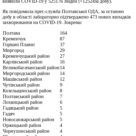
виявили COVID-19 у 525176 людей (+12524за добу).
Як повідомила прес-служба Полтавської ОДА, за останню
добу в області лабораторно підтверджено 473 нових випадків
захворювання на COVID-19. Зокрема:
Полтава
164
Кременчук
87
Горішні Плавні
37
Миргород
29
Кременчуцький район
27
Карлівський район
16
Великобагачанський район
14
Миргородський район
14
Машівcький район
12
Чутівський район
9
Козельщинський район
8
Полтавський район
7
Лохвицький район
6
Гадяцький район
5
Гадяч
5
Новосанжарський район
5
Оржицький район
4
Чорнухинський район
4