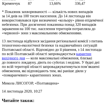
Кременчук
87
13,66%
336,47
* Показник захворюваності — кількість нових випадків
за 14 днів на 100 тисяч населення. До 14 листопада він
використовувався при визначенні «кольору» рівня епідемічної
небезпеки. При досягненні показника понад 320 випадків
зараження на 100 тис. населення територія потрапляла до
«червоної» зони з максимальними обмеженнями.
13 листопада відбулося засідання регіональної комісії з питань
техногенно-екологічної безпеки та надзвичайних ситуацій
Полтавської області. Відповідно до її рішення, з 14 листопада
по всій Полтавській області запроваджується
карантин
вихідного дня
— коли максимальні обмеження, близькі
до повного локдауну, діють по суботах і неділях. У будні дні
по всій території області запроваджуватимуться пом’якшені
обмеження, які відповідають тим, які раніше діяли у
«помаранчевих» карантинних зонах.
Микола ЛИСОГОР
, «Полтавщина»
14 листопада 2020, 10:27
Читайте також: