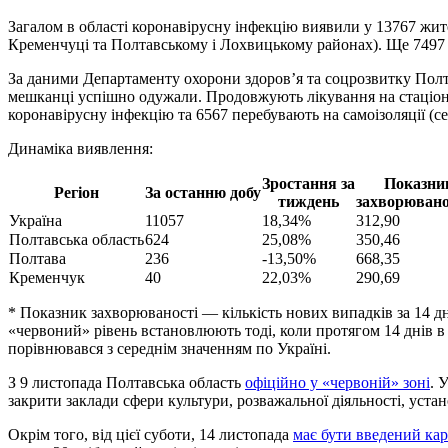
Загалом в області коронавірусну інфекцію виявили у 13767 жите
Кременчуці та Полтавському і Лохвицькому районах). Ще 7497
За даними Департаменту охорони здоров’я та соцрозвитку Полта
мешканці успішно одужали. Продовжують лікування на стаціонар
коронавірусну інфекцію та 6567 перебувають на самоізоляції (се
Динаміка виявлення:
Зростання за
Показни
Регіон
За останню добу
тиждень
захворювано
Україна
11057
18,34%
312,90
Полтавська область
624
25,08%
350,46
Полтава
236
-13,50%
668,35
Кременчук
40
22,03%
290,69
* Показник захворюваності — кількість нових випадків за 14 дн
«червоний» рівень встановлюють тоді, коли протягом 14 днів в
порівнювався з середнім значенням по Україні.
З 9 листопада Полтавська область
офіційно у «червоній» зоні
. 
закрити заклади сфери культури, розважальної діяльності, уста
Окрім того, від цієї суботи, 14 листопада
має бути введений ка