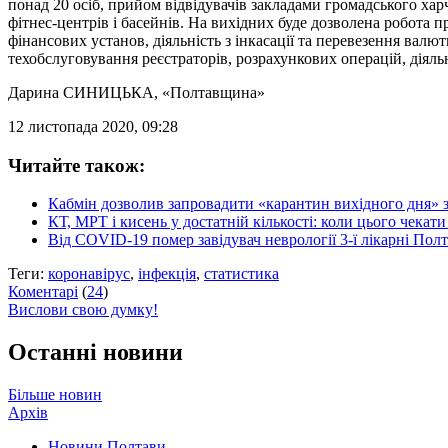
понад 20 осіб, прийом відвідувачів закладами громадського хар
фітнес-центрів і басейнів. На вихідних буде дозволена робота п
фінансових установ, діяльність з інкасації та перевезення валю
техобслуговування реєстраторів, розрахункових операцій, діяль
Дарина СИНИЦЬКА
, «Полтавщина»
12 листопада 2020, 09:28
Читайте також:
Кабмін дозволив запровадити «карантин вихідного дня» з 
КТ, МРТ і кисень у достатній кількості: коли цього чекат
Від COVID-19 помер завідувач неврології 3-ї лікарні По
Теги:
коронавірус
,
інфекція
,
статистика
Коментарі
(
24
)
Вислови свою думку!
Останні новини
Більше новин
Архів
Новини Полтави