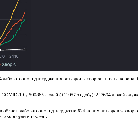
4 лабораторно підтверджених випадки захворювання на коронавір
COVID-19 у 500865 людей (+11057 за добу): 227694 людей одужал
в області лабораторно підтверджено 624 нових випадків захворю
, хворі були виявлені: