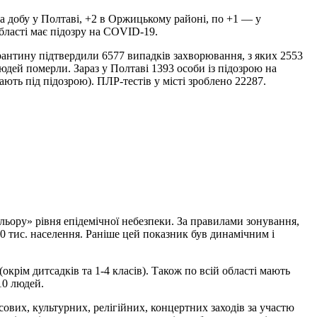
за добу у Полтаві, +2 в Оржицькому районі, по +1 — у
ласті має підозру на COVID-19.
рантину підтвердили 6577 випадків захворювання, з яких 2553
юдей померли. Зараз у Полтаві 1393 особи із підозрою на
ають під підозрою). ПЛР-тестів у місті зроблено 22287.
льору» рівня епідемічної небезпеки. За правилами зонування,
0 тис. населення. Раніше цей показник був динамічним і
окрім дитсадків та 1-4 класів). Також по всій області мають
 10 людей.
сових, культурних, релігійних, концертних заходів за участю