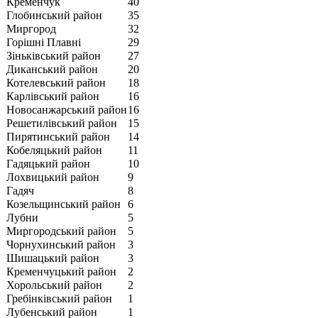
Кременчук
40
Глобинський район
35
Миргород
32
Горішні Плавні
29
Зіньківський район
27
Диканський район
20
Котелевський район
18
Карлівський район
16
Новосанжарський район
16
Решетилівський район
15
Пирятинський район
14
Кобеляцький район
11
Гадяцький район
10
Лохвицький район
9
Гадяч
8
Козельщинський район
6
Лубни
5
Миргородський район
5
Чорнухинський район
3
Шишацький район
3
Кременчуцький район
2
Хорольський район
2
Гребінківський район
1
Лубенський район
1