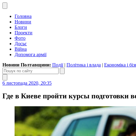
Головна
Новини
Блоги
Проекти
Фото
Досьє
Війна
Допомога армії
Новини Полтавщини:
Події
|
Політика і влада
|
Економіка і біз
6 листопада 2020, 20:35
Где в Киеве пройти курсы подготовки в