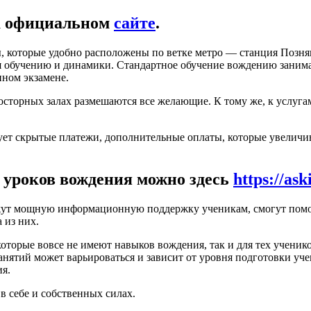
на официальном
сайте
.
, которые удобно расположены по ветке метро — станция Позн
мя обучению и динамики. Стандартное обучение вождению заним
нном экзамене.
сторных залах размешаются все желающие. К тому же, к услугам
вует скрытые платежи, дополнительные оплаты, которые увеличи
ь уроков вождения можно здесь
https://as
ут мощную информационную поддержку ученикам, смогут помочь
 из них.
оторые вовсе не имеют навыков вождения, так и для тех ученико
нятий может варьироваться и зависит от уровня подготовки уче
я.
в себе и собственных силах.