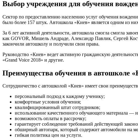
Выбор учреждения для обучения вожде
Сектор по предоставлению населению услуг обучения вождению
было более 157 штук. Автошкола «Киев» является одним из них
За 6 лет активной деятельности, автошкола смогла смогла заво
как GOVOR, Мишель Андраде, Александр Павлик, Сергей Косте
закончили автошколу и получили свои права.
Руководство «Киев» ведет активную гражданскую деятельност
«Grand Voice 2018» и другие.
Преимущества обучения в автошколе «
Сотрудничество с автошколой «Киев» имеет свои преимуществ
персональный подход к каждому ученику;
комфортные условия обучения;
квалифицированный штат сотрудников;
использование качественного обучающего материала — на
возможность оплаты в рассрочку;
гарантирует соблюдение требований действующей законо
обширный автопарк, который содержит автомобили на мех
гибкая политика цен на услуги.