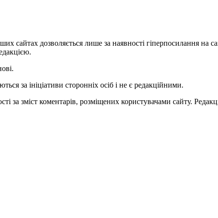
ших сайтах дозволяється лише за наявності гіперпосилання на с
едакцією.
нові.
ться за ініціативи сторонніх осіб і не є редакційними.
ті за зміст коментарів, розміщених користувачами сайту. Редакці