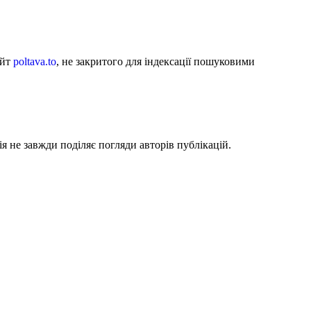
айт
poltava.to
, не закритого для індексації пошуковими
я не завжди поділяє погляди авторів публікацій.