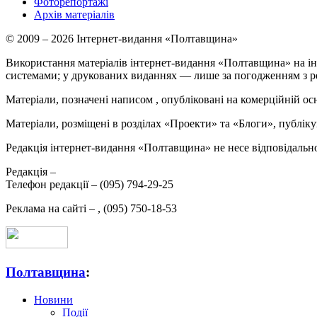
Фоторепортажі
Архів матеріалів
© 2009 – 2026 Інтернет-видання «Полтавщина»
Використання матеріалів інтернет-видання «Полтавщина» на ін
системами; у друкованих виданнях — лише за погодженням з р
Матеріали, позначені написом
, опубліковані на комерційній ос
Матеріали, розміщені в розділах «Проекти» та «Блоги», публікую
Редакція інтернет-видання «Полтавщина» не несе відповідальнос
Редакція –
Телефон редакції –
(095) 794-29-25
Реклама на сайті –
,
(095) 750-18-53
Полтавщина
:
Новини
Події