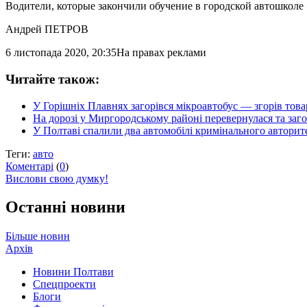
Водители, которые закончили обучение в городской автошкол
Андрей ПЕТРОВ
6 листопада 2020, 20:35
На правах реклами
Читайте також:
У Горішніх Плавнях загорівся мікроавтобус — згорів това
На дорозі у Миргородському районі перевернулася та заго
У Полтаві спалили два автомобілі кримінального автор
Теги:
авто
Коментарі
(
0
)
Вислови свою думку!
Останні новини
Більше новин
Архів
Новини Полтави
Спецпроекти
Блоги