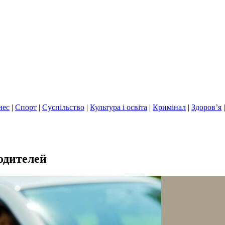
нес
|
Спорт
|
Суспільство
|
Культура і освіта
|
Кримінал
|
Здоров’я
одителей