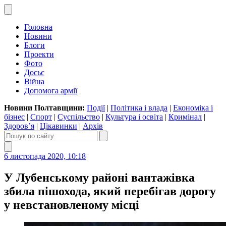
Головна
Новини
Блоги
Проекти
Фото
Досьє
Війна
Допомога армії
Новини Полтавщини:
Події
|
Політика і влада
|
Економіка і
бізнес
|
Спорт
|
Суспільство
|
Культура і освіта
|
Кримінал
|
Здоров’я
|
Цікавинки
|
Архів
6 листопада 2020, 10:18
У Лубенському районі вантажівка
збила пішохода, який перебігав дорогу
у невстановленому місці