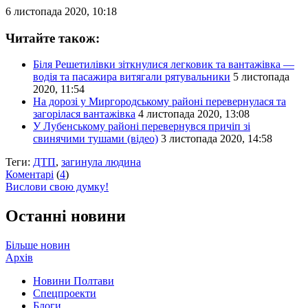
6 листопада 2020, 10:18
Читайте також:
Біля Решетилівки зіткнулися легковик та вантажівка —
водія та пасажира витягали рятувальники
5 листопада
2020, 11:54
На дорозі у Миргородському районі перевернулася та
загорілася вантажівка
4 листопада 2020, 13:08
У Лубенському районі перевернувся причіп зі
свинячими тушами (відео)
3 листопада 2020, 14:58
Теги:
ДТП
,
загинула людина
Коментарі
(
4
)
Вислови свою думку!
Останні новини
Більше новин
Архів
Новини Полтави
Спецпроекти
Блоги