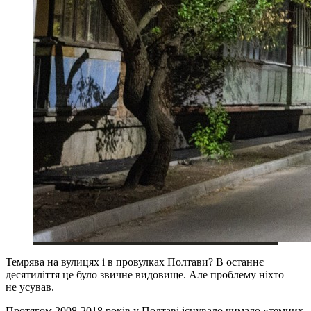
Темрява на вулицях і в провулках Полтави? В останнє
десятиліття це було звичне видовище. Але проблему ніхто
не усував.
Протягом 2008-2018 років у Полтаві існувало чимало «темних