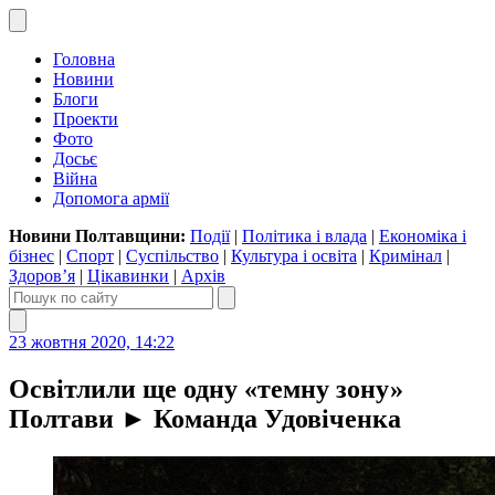
Головна
Новини
Блоги
Проекти
Фото
Досьє
Війна
Допомога армії
Новини Полтавщини:
Події
|
Політика і влада
|
Економіка і
бізнес
|
Спорт
|
Суспільство
|
Культура і освіта
|
Кримінал
|
Здоров’я
|
Цікавинки
|
Архів
23 жовтня 2020, 14:22
Освітлили ще одну «темну зону»
Полтави ► Команда Удовіченка