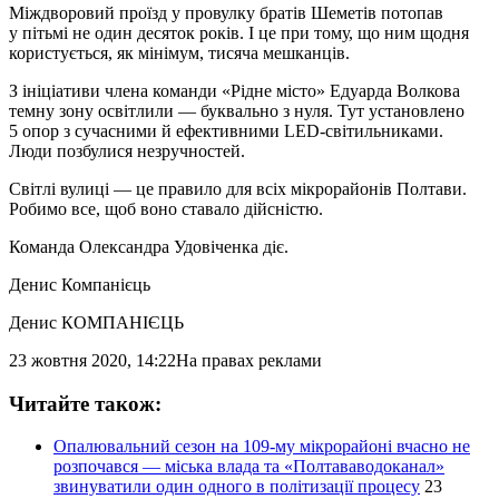
Міждворовий проїзд у провулку братів Шеметів потопав
у пітьмі не один десяток років. І це при тому, що ним щодня
користується, як мінімум, тисяча мешканців.
З ініціативи члена команди «Рідне місто» Едуарда Волкова
темну зону освітлили — буквально з нуля. Тут установлено
5 опор з сучасними й ефективними LED-світильниками.
Люди позбулися незручностей.
Світлі вулиці — це правило для всіх мікрорайонів Полтави.
Робимо все, щоб воно ставало дійсністю.
Команда Олександра Удовіченка діє.
Денис Компанієць
Денис КОМПАНІЄЦЬ
23 жовтня 2020, 14:22
На правах реклами
Читайте також:
Опалювальний сезон на 109-му мікрорайоні вчасно не
розпочався — міська влада та «Полтававодоканал»
звинуватили один одного в політизації процесу
23