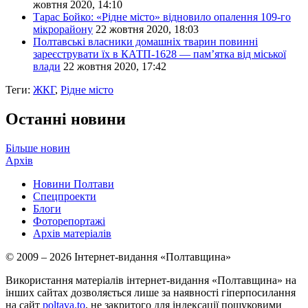
жовтня 2020, 14:10
Тарас Бойко: «Рідне місто» відновило опалення 109-го
мікрорайону
22 жовтня 2020, 18:03
Полтавські власники домашніх тварин повинні
зареєструвати їх в КАТП-1628 — пам’ятка від міської
влади
22 жовтня 2020, 17:42
Теги:
ЖКГ
,
Рідне місто
Останні новини
Більше новин
Архів
Новини Полтави
Спецпроекти
Блоги
Фоторепортажі
Архів матеріалів
© 2009 – 2026 Інтернет-видання «Полтавщина»
Використання матеріалів інтернет-видання «Полтавщина» на
інших сайтах дозволяється лише за наявності гіперпосилання
на сайт
poltava.to
, не закритого для індексації пошуковими