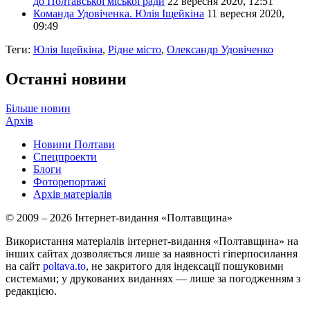
до Полтавської міської ради
22 вересня 2020, 12:51
Команда Удовіченка. Юлія Іщейкіна
11 вересня 2020,
09:49
Теги:
Юлія Іщейкіна
,
Рідне місто
,
Олександр Удовіченко
Останні новини
Більше новин
Архів
Новини Полтави
Спецпроекти
Блоги
Фоторепортажі
Архів матеріалів
© 2009 – 2026 Інтернет-видання «Полтавщина»
Використання матеріалів інтернет-видання «Полтавщина» на
інших сайтах дозволяється лише за наявності гіперпосилання
на сайт
poltava.to
, не закритого для індексації пошуковими
системами; у друкованих виданнях — лише за погодженням з
редакцією.