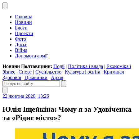
Головна
Новини
Блоги
Проекти
Фото
Досьє
Війна
Допомога армії
Новини Полтавщини:
Події
|
Політика і влада
|
Економіка і
бізнес
|
Спорт
|
Суспільство
|
Культура і освіта
|
Кримінал
|
Здоров’я
|
Цікавинки
|
Архів
22 жовтня 2020, 13:26
Юлія Іщейкіна: Чому я за Удовіченка
та «Рідне місто»?