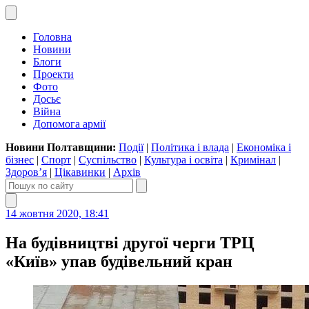
Головна
Новини
Блоги
Проекти
Фото
Досьє
Війна
Допомога армії
Новини Полтавщини:
Події
|
Політика і влада
|
Економіка і
бізнес
|
Спорт
|
Суспільство
|
Культура і освіта
|
Кримінал
|
Здоров’я
|
Цікавинки
|
Архів
14 жовтня 2020, 18:41
На будівництві другої черги ТРЦ
«Київ» упав будівельний кран