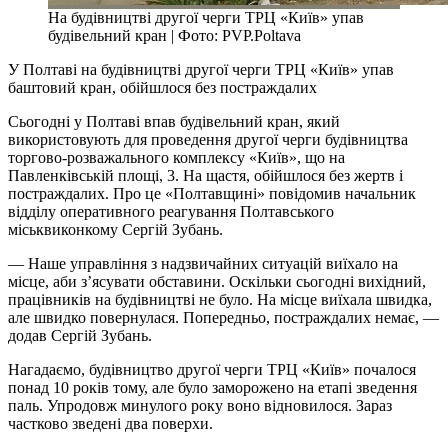
На будівництві другої черги ТРЦ «Київ» упав
будівельний кран | Фото: PVP.Poltava
У Полтаві на будівництві другої черги ТРЦ «Київ» упав
баштовий кран, обійшлося без постраждалих
Сьогодні у Полтаві впав будівельний кран, який
використовують для проведення другої черги будівництва
торгово-розважального комплексу «Київ», що на
Павленківській площі, 3. На щастя, обійшлося без жертв і
постраждалих. Про це «Полтавщині» повідомив начальник
відділу оперативного реагування Полтавського
міськвиконкому Сергій Зубань.
— Наше управління з надзвичайних ситуацій виїхало на
місце, аби з’ясувати обставини. Оскільки сьогодні вихідний,
працівників на будівництві не було. На місце виїхала швидка,
але швидко повернулася. Попередньо, постраждалих немає, —
додав Сергій Зубань.
Нагадаємо, будівництво другої черги ТРЦ «Київ» почалося
понад 10 років тому, але було заморожено на етапі зведення
паль. Упродовж минулого року воно відновилося. Зараз
частково зведені два поверхи.