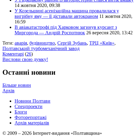
14 жовтня 2020, 09:38
У Козельщині асенізаційна машина провалилася у
вигрібну яму — її діставали автокраном
11 жовтня 2020,
16:59
В авіакатастрофі під Харковом загинув курсант з
Миргорода — Андрій Роспотнюк
26 вересня 2020, 13:42
Теги:
аварія
,
будівництво
,
Сергій Зубань
,
ТРЦ «Київ»
,
Полтавський турбомеханічний завод
Коментарі
(
26
)
Вислови свою думку!
Останні новини
Більше новин
Архів
Новини Полтави
Спецпроекти
Блоги
Фоторепортажі
Архів матеріалів
© 2009 – 2026 Інтернет-видання «Полтавщина»