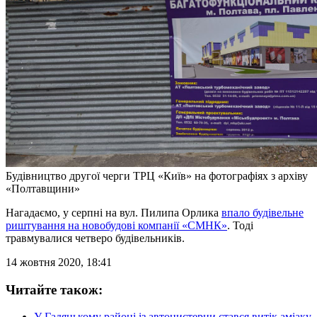
Будівництво другої черги ТРЦ «Київ» на фотографіях з архіву
«Полтавщини»
Нагадаємо, у серпні на вул. Пилипа Орлика
впало будівельне
риштування на новобудові компанії «СМНК»
. Тоді
травмувалися четверо будівельників.
14 жовтня 2020, 18:41
Читайте також:
У Гадяцькому районі із автоцистерни стався витік аміаку