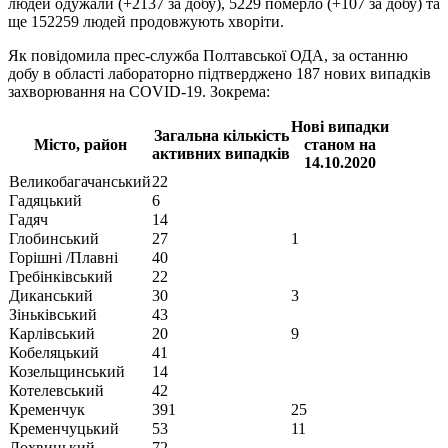
людей одужали (+2137 за добу), 5229 померло (+107 за добу) та
ще 152259 людей продовжують хворіти.
Як повідомила прес-служба Полтавської ОДА, за останню
добу в області лабораторно підтверджено 187 нових випадків
захворювання на COVID-19. Зокрема:
Нові випадки
Загальна кількість
Місто, район
станом на
активних випадків
14.10.2020
Великобагачанський
22
Гадяцький
6
Гадяч
14
Глобинський
27
1
Горішні /Плавні
40
Гребінківський
22
Диканський
30
3
Зіньківський
43
Карлівський
20
9
Кобеляцький
41
Козельщинський
14
Котелевський
42
Кременчук
391
25
Кременчуцький
53
11
Лохвицький
72