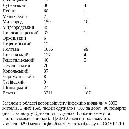
Лубенський
30
4
Лубни
68
1
Машівський
7
1
Миргород
150
18
Миргородський
45
Новосанжарський
33
1
Оржицький
6
Пирятинський
15
Полтава
1855
99
Полтавський
127
4
Решетилівський
40
5
Семенівський
20
Хорольський
37
Чорнухинський
8
Чутівський
9
Шишацький
24
5
Всього
3311
187
Загалом в області коронавірусну інфекцію виявили у 5093
жителів. З них 1695 людей одужало (+107 за добу), 86 померло
(по +2 за добу у Кременчуці, Лубнах, Глобинському та
Полтавському районах). Ще 3312 людей продовжують
хворіти, 9290 мешканців області мають підозру на COVID-19.