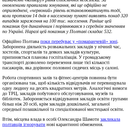
оновленими правилами зонування, які ще офіційно не
оприлюднені, «червоний» рівень встановлюватимуть тоді,
коли протягом 14 днів в населеному пункті виявлять понад 320
випадків зараження на 100 тис. населення. Раніше цей
показник був динамічним і порівнювався з середнім значенням
по Україні. Наразі цей показник у Полтаві складає 532.
Офіційно Полтава
поки перебуває у «помаранчевій» зоні
.
Заборонена діяльність розважальних закладів у нічний час,
хостелів, спортзалів та деяких закладів культури,
припиняється планова госпіталізація. У громадському
транспорті дозволено перевезення лише тієї кількості
пасажирів, яка дорівнює половині сидячих місць у салоні.
Робота спортивних залів та фітнес-центрів повинна бути
організована так, щоб кількість відвідувачів не перевищувала
одну людину на десять квадратних метрів. Аналогічні вимоги
до ТРЦ, закладів побутового обслуговування, музеїв та
бібліотек. Забороняється відвідування закладів освіти групами
більш ніж 20 осіб, крім закладів дошкільної, загальної
середньої позашкільної та спеціалізованої мистецької освіти.
Втім, місцева влада в особі Олександра Шамоти
закликала
полтавців ігнорувати
нові карантинні обмеження.