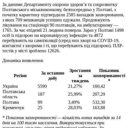
За даними Департаменту охорони здоров’я та соцрозвитку
Полтавського міськвиконкому, безпосередньо у Полтаві, з
початку карантину підтвердили 2585 випадків захворювання,
з яких 709 мешканців успішно одужали. Продовжують
лікування на стаціонарі 90 полтавців, на амбулаторному —
1765. За час епідемії 21 людина померла. Зараз у Полтаві 1498
осіб із підозрою на коронавірусну інфекцію та 4872
перебувають на самоізоляції (серед них хворі на COVID-19,
контактні з хворими і ті, що перебувають під підозрою). ПЛР-
тестів у місті зроблено 12626.
Динаміка виявлення:
Зростання
Показник
За останню
Регіон
за
захворюваності
добу
тиждень
*
Україна
5590
21,27%
160,42
Полтавська
187
25,99%
207,29
область
Полтава
99
3,49%
532,30
Кременчук
25
28,03%
163,88
* Показник захворюваності — кількість нових випадків за 14
днів на 100 тисяч населення. Використовується при
визначенні «кольору» рівня епідемічної небезпеки. За