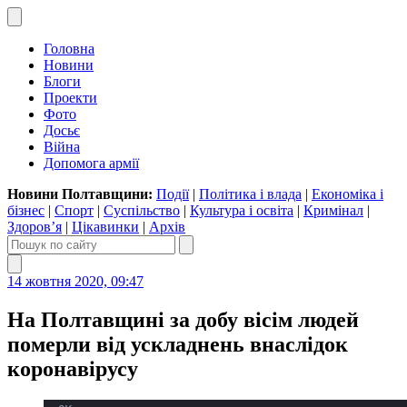
Головна
Новини
Блоги
Проекти
Фото
Досьє
Війна
Допомога армії
Новини Полтавщини:
Події
|
Політика і влада
|
Економіка і
бізнес
|
Спорт
|
Суспільство
|
Культура і освіта
|
Кримінал
|
Здоров’я
|
Цікавинки
|
Архів
14 жовтня 2020, 09:47
На Полтавщині за добу вісім людей
померли від ускладнень внаслідок
коронавірусу