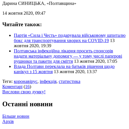
Дарина СИНИЦЬКА
, «Полтавщина»
14 жовтня 2020, 09:47
Читайте також:
Партія «Сила і Честь» подарувала військовому шпиталю
бокс для транспортування хворих на COVID-19
13
жовтня 2020, 19:39
Полтавська інфекційна лікарня просить спонсорів
надати матеріальну допомогу — у тому числі паперові
рушники та пакети для сміття
13 жовтня 2020, 17:05
Влада Полтави переклала на батьків рішення щодо
канікул з 15 жовтня
13 жовтня 2020, 13:37
Теги:
коронавірус
,
інфекція
,
статистика
Коментарі
(
16
)
Вислови свою думку!
Останні новини
Більше новин
Архів