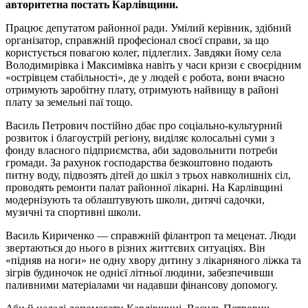
авторитетна постать Карлівщини.
Працює депутатом районної ради. Умілий керівник, здібний
організатор, справжній професіонал своєї справи, за що
користується повагою колег, підлеглих. Завдяки йому села
Володимирівка і Максимівка навіть у часи кризи є своєрідним
«острівцем стабільності», де у людей є робота, вони вчасно
отримують заробітну плату, отримують найвищу в районі
плату за земельні паї тощо.
Василь Петрович постійно дбає про соціально-культурний
розвиток і благоустрій регіону, виділяє колосальні суми з
фонду власного підприємства, аби задовольнити потреби
громади. За рахунок господарства безкоштовно подають
питну воду, підвозять дітей до шкіл з трьох навколишніх сіл,
проводять ремонти палат районної лікарні. На Карлівщині
модернізують та облаштувують школи, дитячі садочки,
музичні та спортивні школи.
Василь Кириченко — справжній філантроп та меценат. Люди
звертаються до нього в різних життєвих ситуаціях. Він
«підняв на ноги» не одну хвору дитину з лікарняного ліжка та
зігрів будиночок не однієї літньої людини, забезпечивши
паливними матеріалами чи надавши фінансову допомогу.