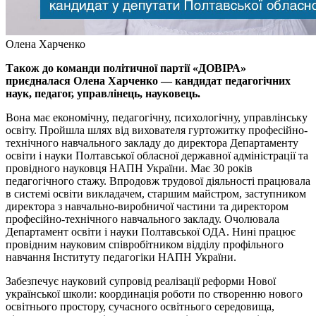
Олена Харченко
Також до команди політичної партії «ДОВІРА»
приєдналася Олена Харченко — кандидат педагогічних
наук, педагог, управлінець, науковець.
Вона має економічну, педагогічну, психологічну, управлінську
освіту. Пройшла шлях від вихователя гуртожитку професійно-
технічного навчального закладу до директора Департаменту
освіти і науки Полтавської обласної державної адміністрації та
провідного науковця НАПН України. Має 30 років
педагогічного стажу. Впродовж трудової діяльності працювала
в системі освіти викладачем, старшим майстром, заступником
директора з навчально-виробничої частини та директором
професійно-технічного навчального закладу. Очолювала
Департамент освіти і науки Полтавської ОДА. Нині працює
провідним науковим співробітником відділу профільного
навчання Інституту педагогіки НАПН України.
Забезпечує науковий супровід реалізації реформи Нової
української школи: координація роботи по створенню нового
освітнього простору, сучасного освітнього середовища,