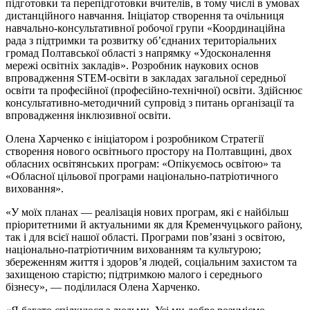
підготовки та перепідготовки вчителів, в тому числі в умовах
дистанційного навчання. Ініціатор створення та очільниця
навчально-консультативної робочої групи «Координаційна
рада з підтримки та розвитку об’єднаних територіальних
громад Полтавської області з напрямку «Удосконалення
мережі освітніх закладів». Розробник наукових основ
впровадження STEM-освіти в закладах загальної середньої
освіти та професійної (професійно-технічної) освіти. Здійснює
консультативно-методичний супровід з питань організації та
впровадження інклюзивної освіти.
Олена Харченко є ініціатором і розробником Стратегії
створення нового освітнього простору на Полтавщині, двох
обласних освітянських програм: «Опікуємось освітою» та
«Обласної цільової програми національно-патріотичного
виховання».
«У моїх планах — реалізація нових програм, які є найбільш
пріоритетними й актуальними як для Кременчуцького району,
так і для всієї нашої області. Програми пов’язані з освітою,
національно-патріотичним вихованням та культурою;
збереженням життя і здоров’я людей, соціальним захистом та
захищеною старістю; підтримкою малого і середнього
бізнесу», — поділилася Олена Харченко.