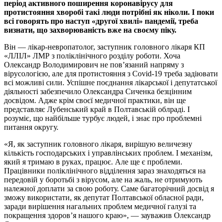
період активного поширення коронавірусу для
протистояння хворобі такі люди потрібні як ніколи. І поки
всі говорять про наступ «другої хвилі» пандемії, треба
визнати, що захворюваність вже на своєму піку.
Він — лікар-невропатолог, заступник головного лікаря КП
«ЛЛІЛ» ЛМР з поліклінічного розділу роботи. Хоча
Олександр Володимирович не пов’язаний напряму з
вірусологією, але для протистояння з Covid-19 треба задіювати
всі можливі сили. Успішне поєднання лікарської і депутатської
діяльності забезпечило Олександра Сиченка безцінним
досвідом. Адже крім своєї медичної практики, він ще
представляє Лубенський край в Полтавській облраді. І
розуміє, що найбільше турбує людей, і знає про проблемні
питання округу.
«Я, як заступник головного лікаря, вирішую величезну
кількість господарських і управлінських проблем. І механізм,
який я тримаю в руках, працює. Але ще є проблеми.
Працівники поліклінічного відділення зараз знаходяться на
передовій у боротьбі з вірусом, але на жаль, не отримують
належної доплати за свою роботу. Саме багаторічний досвід я
зможу використати, як депутат Полтавської обласної ради,
заради вирішення нагальних проблем медичної галузі та
покращення здоров’я нашого краю», — зауважив Олександр