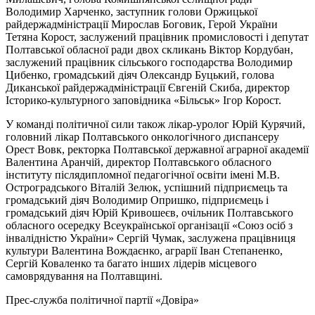
Володимир Харченко, заступник голови Оржицької
райдержадміністрації Мирослав Боговик, Герой України
Тетяна Корост, заслужений працівник промисловості і депутат
Полтавської обласної ради двох скликань Віктор Кордубан,
заслужений працівник сільського господарства Володимир
Цибенко, громадський діяч Олександр Буцький, голова
Диканської райдержадміністрації Євгеній Скиба, директор
Історико-культурного заповідника «Більськ» Ігор Корост.
У команді політичної сили також лікар-уролог Юрій Курячий,
головний лікар Полтавського онкологічного диспансеру
Орест Вовк, ректорка Полтавської державної аграрної академії
Валентина Аранчій, директор Полтавського обласного
інституту післядипломної педагогічної освіти імені М.В.
Остроградського Віталій Зелюк, успішний підприємець та
громадський діяч Володимир Опришко, підприємець і
громадський діяч Юрій Кривошеєв, очільник Полтавського
обласного осередку Всеукраїнської організації «Союз осіб з
інвалідністю України» Сергій Чумак, заслужена працівниця
культури Валентина Вождаєнко, аграрії Іван Степаненко,
Сергій Коваленко та багато інших лідерів місцевого
самоврядування на Полтавщині.
Прес-служба політичної партії «Довіра»