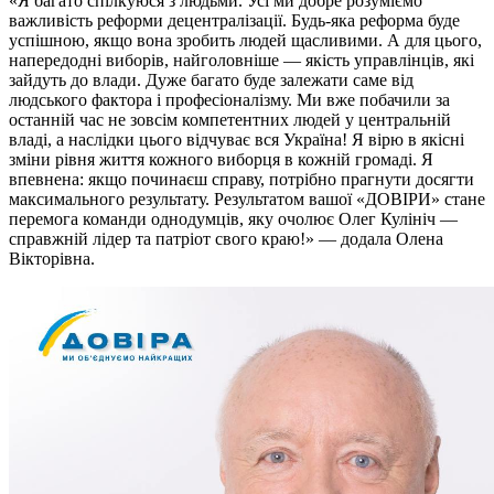
«Я багато спілкуюся з людьми. Усі ми добре розуміємо
важливість реформи децентралізації. Будь-яка реформа буде
успішною, якщо вона зробить людей щасливими. А для цього,
напередодні виборів, найголовніше — якість управлінців, які
зайдуть до влади. Дуже багато буде залежати саме від
людського фактора і професіоналізму. Ми вже побачили за
останній час не зовсім компетентних людей у центральній
владі, а наслідки цього відчуває вся Україна! Я вірю в якісні
зміни рівня життя кожного виборця в кожній громаді. Я
впевнена: якщо починаєш справу, потрібно прагнути досягти
максимального результату. Результатом вашої «ДОВІРИ» стане
перемога команди однодумців, яку очолює Олег Кулініч —
справжній лідер та патріот свого краю!» — додала Олена
Вікторівна.