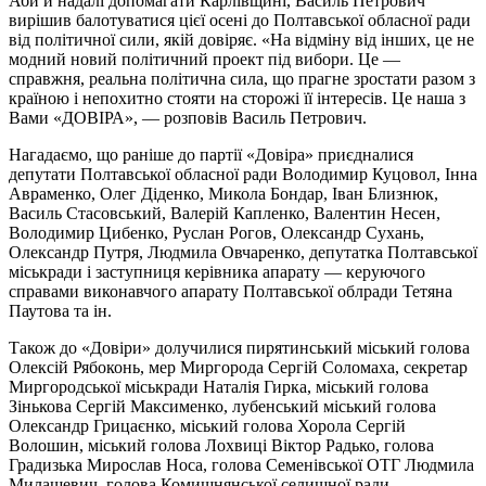
Аби й надалі допомагати Карлівщині, Василь Петрович
вирішив балотуватися цієї осені до Полтавської обласної ради
від політичної сили, якій довіряє. «На відміну від інших, це не
модний новий політичний проект під вибори. Це —
справжня, реальна політична сила, що прагне зростати разом з
країною і непохитно стояти на сторожі її інтересів. Це наша з
Вами «ДОВІРА», — розповів Василь Петрович.
Нагадаємо, що раніше до партії «Довіра» приєдналися
депутати Полтавської обласної ради Володимир Куцовол, Інна
Авраменко, Олег Діденко, Микола Бондар, Іван Близнюк,
Василь Стасовський, Валерій Капленко, Валентин Несен,
Володимир Цибенко, Руслан Рогов, Олександр Сухань,
Олександр Путря, Людмила Овчаренко, депутатка Полтавської
міськради і заступниця керівника апарату — керуючого
справами виконавчого апарату Полтавської облради Тетяна
Паутова та ін.
Також до «Довіри» долучилися пирятинський міський голова
Олексій Рябоконь, мер Миргорода Сергій Соломаха, секретар
Миргородської міськради Наталія Гирка, міський голова
Зінькова Сергій Максименко, лубенський міський голова
Олександр Грицаєнко, міський голова Хорола Сергій
Волошин, міський голова Лохвиці Віктор Радько, голова
Градизька Мирослав Носа, голова Семенівської ОТГ Людмила
Милашевич, голова Комишнянської селищної ради