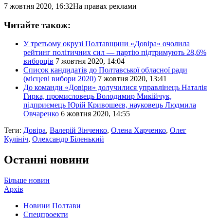
7 жовтня 2020, 16:32
На правах реклами
Читайте також:
У третьому окрузі Полтавщини «Довіра» очолила
рейтинг політичних сил — партію підтримують 28,6%
виборців
7 жовтня 2020, 14:04
Список кандидатів до Полтавської обласної ради
(місцеві вибори 2020)
7 жовтня 2020, 13:41
До команди «Довіри» долучилися управлінець Наталія
Гирка, промисловець Володимир Микійчук,
підприємець Юрій Кривошеєв, науковець Людмила
Овчаренко
6 жовтня 2020, 14:55
Теги:
Довіра
,
Валерій Зінченко
,
Олена Харченко
,
Олег
Кулініч
,
Олександр Біленький
Останні новини
Більше новин
Архів
Новини Полтави
Спецпроекти