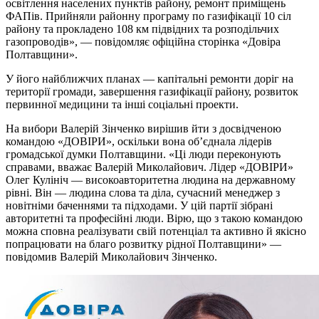
освітлення населених пунктів району, ремонт приміщень
ФАПів. Прийняли районну програму по газифікації 10 сіл
району та прокладено 108 км підвідних та розподільчих
газопроводів», — повідомляє офіційна сторінка «Довіра
Полтавщини».
У його найближчих планах — капітальні ремонти доріг на
території громади, завершення газифікації району, розвиток
первинної медицини та інші соціальні проекти.
На вибори Валерій Зінченко вирішив йти з досвідченою
командою «ДОВІРИ», оскільки вона об’єднала лідерів
громадської думки Полтавщини. «Ці люди переконують
справами, вважає Валерій Миколайович. Лідер «ДОВІРИ»
Олег Кулініч — високоавторитетна людина на державному
рівні. Він — людина слова та діла, сучасний менеджер з
новітніми баченнями та підходами. У цій партії зібрані
авторитетні та професійні люди. Вірю, що з такою командою
можна сповна реалізувати свій потенціал та активно й якісно
попрацювати на благо розвитку рідної Полтавщини» —
повідомив Валерій Миколайович Зінченко.