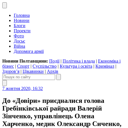
Головна
Новини
Блоги
Проекти
Фото
Досьє
Війна
Допомога армії
Новини Полтавщини:
Події
|
Політика і влада
|
Економіка і
бізнес
|
Спорт
|
Суспільство
|
Культура і освіта
|
Кримінал
|
Здоров’я
|
Цікавинки
|
Архів
7 жовтня 2020, 16:32
До «Довіри» приєдналися голова
Гребінківської райради Валерій
Зінченко, управлінець Олена
Харченко, медик Олександр Сиченко,