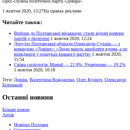
Прес-служба політичної партії «Довіра»
1 жовтня 2020, 13:27
На правах реклами
Читайте також:
Вибори до Полтавської міськради: стали відомі номери
партій у бюлетені
1 жовтня 2020, 12:24
Депутат Полтавської облради Олександр Сухань — з
командою «Довіри»: «Люди мають заробляти вдома, а не
виїжджати у пошуках кращого життя»
1 жовтня 2020,
11:54
Свіжа соціологія: Мамай — 21,9%, Удовіченко — 19,2%
1 жовтня 2020, 10:18
Теги:
Довіра
,
Валентина Вождаєнко
,
Олег Кулініч
,
Олександр
Біленький
Останні новини
Більше новин
Архів
Новини Полтави
Спецпроекти