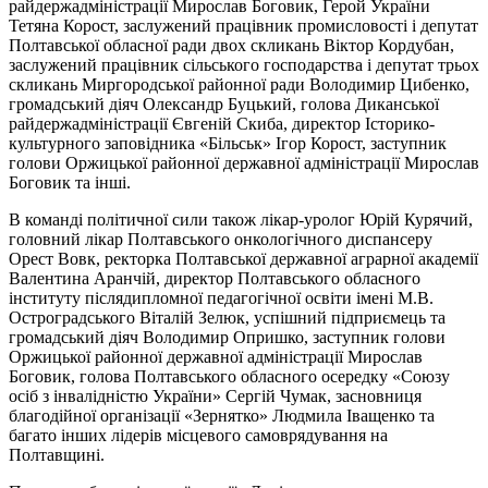
райдержадміністрації Мирослав Боговик, Герой України
Тетяна Корост, заслужений працівник промисловості і депутат
Полтавської обласної ради двох скликань Віктор Кордубан,
заслужений працівник сільського господарства і депутат трьох
скликань Миргородської районної ради Володимир Цибенко,
громадський діяч Олександр Буцький, голова Диканської
райдержадміністрації Євгеній Скиба, директор Історико-
культурного заповідника «Більськ» Ігор Корост, заступник
голови Оржицької районної державної адміністрації Мирослав
Боговик та інші.
В команді політичної сили також лікар-уролог Юрій Курячий,
головний лікар Полтавського онкологічного диспансеру
Орест Вовк, ректорка Полтавської державної аграрної академії
Валентина Аранчій, директор Полтавського обласного
інституту післядипломної педагогічної освіти імені М.В.
Остроградського Віталій Зелюк, успішний підприємець та
громадський діяч Володимир Опришко, заступник голови
Оржицької районної державної адміністрації Мирослав
Боговик, голова Полтавського обласного осередку «Союзу
осіб з інвалідністю України» Сергій Чумак, засновниця
благодійної організації «Зернятко» Людмила Іващенко та
багато інших лідерів місцевого самоврядування на
Полтавщині.