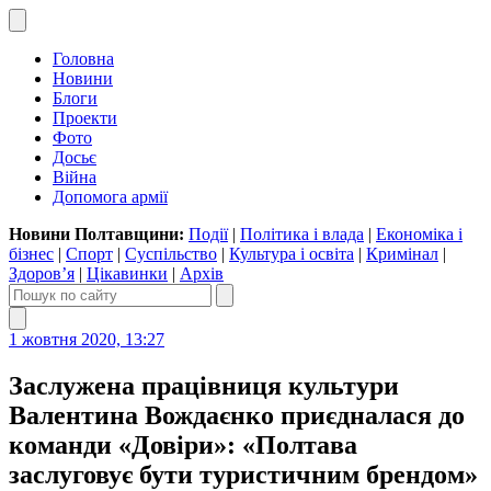
Головна
Новини
Блоги
Проекти
Фото
Досьє
Війна
Допомога армії
Новини Полтавщини:
Події
|
Політика і влада
|
Економіка і
бізнес
|
Спорт
|
Суспільство
|
Культура і освіта
|
Кримінал
|
Здоров’я
|
Цікавинки
|
Архів
1 жовтня 2020, 13:27
Заслужена працівниця культури
Валентина Вождаєнко приєдналася до
команди «Довіри»: «Полтава
заслуговує бути туристичним брендом»