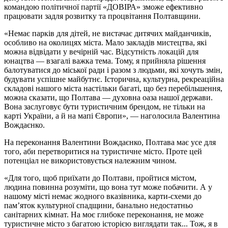
командою політичної партії «ДОВІРА» зможе ефективно
працювати задля розвитку та процвітання Полтавщини.
«Немає парків для дітей, не вистачає дитячих майданчиків,
особливо на околицях міста. Мало закладів мистецтва, які
можна відвідати у вечірній час. Відсутність локацій для
юнацтва — взагалі важка тема. Тому, я прийняла рішення
балотуватися до міської ради і разом з людьми, які хочуть змін,
будувати успішне майбутнє. Історична, культурна, рекреаційна
складові нашого міста настільки багаті, що без перебільшення,
можна сказати, що Полтава — духовна оаза нашої держави.
Вона заслуговує бути туристичним брендом, не тільки на
карті України, а й на мапі Європи», — наголосила Валентина
Вождаєнко.
На переконання Валентини Вождаєнко, Полтава має усе для
того, аби перетворитися на туристичне місто. Проте цей
потенціал не використовується належним чином.
«Для того, щоб приїхати до Полтави, пройтися містом,
людина повинна розуміти, що вона тут може побачити. А у
нашому місті немає жодного вказівника, карти-схеми до
пам’яток культурної спадщини, банально недостатньо
санітарних кімнат. На моє глибоке переконання, не може
туристичне місто з багатою історією виглядати так... Тож, я в