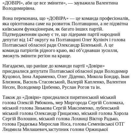
«ДОВІРІ», аби це все змінити», — зауважила Валентина
Володимирівна.
Вона переконана, що «ДОВІРА» — це команда професіоналів,
яка орієнтована саме на розвиток Полтавщини, а не підзвітна
київським функціонерам, як багато інших партій.
Підтвердженням цьому є те, що лідерами партії народний
депутат від 147 округу на Полтавщині Олег Кулініч і голова
Полтавської обласної ради Олександр Біленький. А це
команда патріотів рідного краю, які об’єднавши зусилля,
зможуть змінити регіон на краще.
Нагадаємо, що раніше до команди партії «Довіри»
приєдналися депутати Полтавської обласної ради Володимир
Куцовол, Інна Авраменко, Олег Діденко, Микола Бондар, Іван
Близнюк, Василь Стасовський, Валерій Капленко, Валентин
Несен, Володимир Цибенко, Руслан Рогов та ін.
Також до «Довіри» приєдналися пирятинський міський
голова Олексій Рябоконь, мер Миргорода Сергій Соломаха,
міський голова Зінькова Сергій Максименко, лубенський
міський голова Олександр Грицаєнко, міський голова Хорола
Сергій Волошин, міський голова Лохвиці Віктор Радько,
голова Градизька Мирослав Носа, голова Семенівської ОТГ
Людмила Милашевич,заступник голови Оржицької