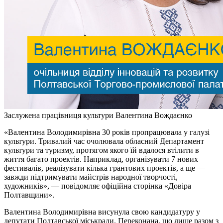
Заслужена працівниця культури Валентина Вождаєнко
«Валентина Володимирівна 30 років пропрацювала у галузі
культури. Тривалий час очолювала обласний Департамент
культури та туризму, протягом якого їй вдалося втілити в
життя багато проектів. Наприклад, організувати 7 нових
фестивалів, реалізувати кілька грантових проектів, а ще —
завжди підтримувати майстрів народної творчості,
художників», — повідомляє офіційна сторінка «Довіра
Полтавщини».
Валентина Володимирівна висунула свою кандидатуру у
депутати Полтавської міськради. Переконана, що лише разом з