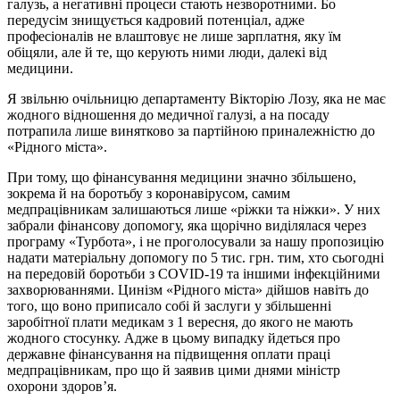
галузь, а негативні процеси стають незворотними. Бо
передусім знищується кадровий потенціал, адже
професіоналів не влаштовує не лише зарплатня, яку їм
обіцяли, але й те, що керують ними люди, далекі від
медицини.
Я звільню очільницю департаменту Вікторію Лозу, яка не має
жодного відношення до медичної галузі, а на посаду
потрапила лише винятково за партійною приналежністю до
«Рідного міста».
При тому, що фінансування медицини значно збільшено,
зокрема й на боротьбу з коронавірусом, самим
медпрацівникам залишаються лише «ріжки та ніжки». У них
забрали фінансову допомогу, яка щорічно виділялася через
програму «Турбота», і не проголосували за нашу пропозицію
надати матеріальну допомогу по 5 тис. грн. тим, хто сьогодні
на передовій боротьби з COVID-19 та іншими інфекційними
захворюваннями. Цинізм «Рідного міста» дійшов навіть до
того, що воно приписало собі й заслуги у збільшенні
заробітної плати медикам з 1 вересня, до якого не мають
жодного стосунку. Адже в цьому випадку йдеться про
державне фінансування на підвищення оплати праці
медпрацівникам, про що й заявив цими днями міністр
охорони здоров’я.