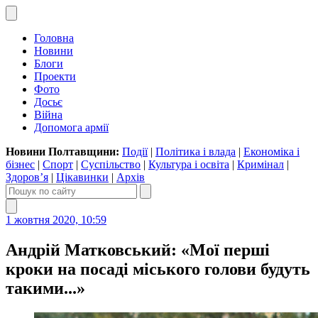
Головна
Новини
Блоги
Проекти
Фото
Досьє
Війна
Допомога армії
Новини Полтавщини:
Події
|
Політика і влада
|
Економіка і
бізнес
|
Спорт
|
Суспільство
|
Культура і освіта
|
Кримінал
|
Здоров’я
|
Цікавинки
|
Архів
1 жовтня 2020, 10:59
Андрій Матковський: «Мої перші
кроки на посаді міського голови будуть
такими...»