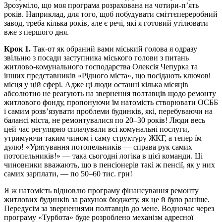
Зрозуміло, що моя програма розрахована на чотири-п’ять
років. Наприклад, для того, щоб побудувати сміттєпереробний
завод, треба кілька років, але є речі, які я готовий утілювати
вже з першого дня.
Крок 1.
Так-от як обраний вами міський голова я одразу
звільню з посади заступника міського голови з питань
житлово-комунального господарства Олексія Чепурка та
інших представників «Рідного міста», що посідають ключові
місця у цій сфері. Адже ці люди останні кілька місяців
абсолютно не реагують на звернення полтавців щодо ремонту
житлового фонду, пропонуючи їм натомість створювати ОСББ
і самим розв’язувати проблеми будинків, які, перебуваючи на
балансі міста, не ремонтувалися по 20–30 років! Люди весь
цей час регулярно сплачували всі комунальні послуги,
утримуючи таким чином і саму структуру ЖКГ, а тепер їм —
дулю! «Урятування потопельників — справа рук самих
потопельників!» — така сьогодні логіка в цієї команди. Ці
чиновники вважають, що в пенсіонерів такі ж пенсії, як у них
самих зарплати, — по 50–60 тис. грн!
Я ж натомість відновлю програму фінансування ремонту
житлових будинків за рахунок бюджету, як це й було раніше.
Передусім за зверненнями полтавців до мене. Водночас через
програму «Турбота» буде розроблено механізм адресної