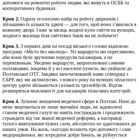
допомоги на ремонтні роботи людям, які живуть в ОСББ та
кооперативних будинках.
Крок 2.
Одразу оголосимо набір на роботу двірників і
збільшимо їх кількість удвічі — для того, щоб вони з’явилися в
кожному дворі. І вже за місяць жодної купи сміття на вулицях,
жодного звалища біля сміттєвих баків ви не побачите!
Крок 3.
З перших днів на посаді міського голови відновлю
програму «Місто без околиць». Усі маршрути ми переглянемо,
аби вони були зручними передусім пасажирам, а не
перевізникам. Уведемо маршрути, запропоновані самими
полтавцями, зокрема й у всі населені пункти, які увійшли до
Полтавської ОТГ. Завдяки започаткованій нами співпраці з
ЄБРР, яку ми активізуємо, з нового року на вулицях обласного
центру удвічі збільшиться і кількість тролейбусів. Відтак
розширяться можливості для пасажирів пільгових категорій.
Крок 4.
Зупиню знищення медичної сфери в Полтаві. Нині до
мене звертаються не лише звичайні люди, не задоволені
станом медичної галузі чи навіть постраждали і продовжують
страждати від так званої медичної реформи, а насправді
тупого мавпування чужих схем, абсолютно не адаптованих до
наших умов. На жаль, сьогодні волають про допомогу і самі
медпрацівники, які зсередини добре бачать, як руйнується