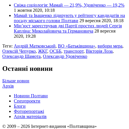
Свіжа соціологія: Мамай — 21,9%, Удовіченко — 19,2%
1 жовтня 2020, 10:18
Мамай та Іващенко лідирують у рейтингу кандидатів на
посаду міського голови Полтави
29 вересня 2020, 18:18
Мін’юст зареєстрував дві Партії простих людей Сергія
Капліна: Миколайовича та Германовича
28 вересня
2020, 19:28
Теги:
Андрій Матковський
,
ВО «Батьківщина»
,
вибори мера
,
Олексій Чепурко
,
ЖКГ
,
ОСББ
,
транспорт
,
Вікторія Лоза
,
Олександр Шамота
,
Олександр Удовіченко
Останні новини
Більше новин
Архів
Новини Полтави
Спецпроекти
Блоги
Фоторепортажі
Архів матеріалів
© 2009 – 2026 Інтернет-видання «Полтавщина»