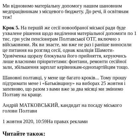
Ми відновимо матеріальну допомогу нашим шановним
медпрацівникам з місцевого бюджету. До речі, й освітянам
теж!
Крок 5.
На першій же сесії новообраної міської ради буде
ухвалене рішення щодо виділення матеріальної допомоги по 1
тис. грн усім пенсіонерам Полтавської ОТГ, включно з
військовими. Як ви знаєте, ми вже не раз і раніше виносили
це питання на розгляд сесії, однак коаліція Шамоти-
Удовіченка щоразу блокувала його прийняття, керуючись
лише власними пріоритетами: фонтани, ремонти сесійної
зали, збільшення зарплат керівникам-однопартійцям тощо.
Шановні полтавці, у мене ще багато кроків... Тому прошу
підтримати мене і «Батьківщину» на виборах 25 жовтня і
запевняю, що разом з вами вже за два місяці ми змінимо
Полтаву на краще.
Андрій МАТКОВСЬКИЙ
, кандидат на посаду міського
голови Полтави
1 жовтня 2020, 10:59
На правах реклами
Читайте також: