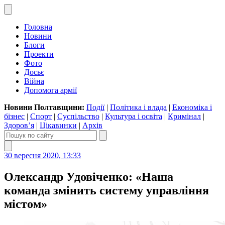
Головна
Новини
Блоги
Проекти
Фото
Досьє
Війна
Допомога армії
Новини Полтавщини:
Події
|
Політика і влада
|
Економіка і
бізнес
|
Спорт
|
Суспільство
|
Культура і освіта
|
Кримінал
|
Здоров’я
|
Цікавинки
|
Архів
30 вересня 2020, 13:33
Олександр Удовіченко: «Наша
команда змінить систему управління
містом»