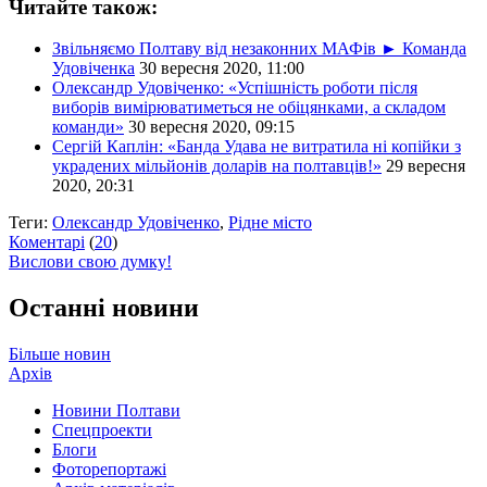
Читайте також:
Звільняємо Полтаву від незаконних МАФів ► Команда
Удовіченка
30 вересня 2020, 11:00
Олександр Удовіченко: «Успішність роботи після
виборів вимірюватиметься не обіцянками, а складом
команди»
30 вересня 2020, 09:15
Сергій Каплін: «Банда Удава не витратила ні копійки з
украдених мільйонів доларів на полтавців!»
29 вересня
2020, 20:31
Теги:
Олександр Удовіченко
,
Рідне місто
Коментарі
(
20
)
Вислови свою думку!
Останні новини
Більше новин
Архів
Новини Полтави
Спецпроекти
Блоги
Фоторепортажі