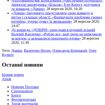
«Полтавщина має колосальний туристичний потенціал»:
директор заповідника «Більськ» Ігор Корост долучився
до команди «Довіри»
28 вересня 2020, 16:20
«Довіра» продовжує представляти свою команду в
містах і селищах області: «Вирішувати проблеми громад
потрібно, чуючи думку їх мешканців»
28 вересня 2020,
14:47
До команди «ДОВІРИ» приєднався відомий аграрій
Валерій Капленко: «Роблю все, щоб люди не виїжджали
за кордон, а залишалися працювати вдома»
28 вересня
2020, 11:38
Теги:
Довіра
,
Валентин Несен
,
Олександр Біленький
,
Олег
Кулініч
Останні новини
Більше новин
Архів
Новини Полтави
Спецпроекти
Блоги
Фоторепортажі
Архів матеріалів