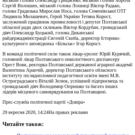
міський голова Олександр Грицаєнко, міський голова Хорола
Сергій Волошин, міський голова Лохвиці Віктор Радько,
голова Градизька Мирослав Носа, голова Семенівської ОТГ
Людмила Милашевич, Герой України Тетяна Корост,
заслужений працівник промисловості і депутат Полтавської
обласної ради двох скликань Віктор Кордубан, громадський
діяч Олександр Буцький, голова Диканської
райдержадміністрації Євгеній Скиба, директор Історико-
культурного заповідника «Більськ» Ігор Корост.
В команді політичної сили також лікар-уролог Юрій Курячий,
головний лікар Полтавського онкологічного диспансеру
Орест Вовк, ректорка Полтавської державної аграрної академії
Валентина Аранчій, директор Полтавського обласного
інституту післядипломної педагогічної освіти імені М.В.
Остроградського Віталій Зелюк, успішний підприємець та
громадський діяч Володимир Опришко та багато інших
лідерів місцевого самоврядування на Полтавщині.
Прес-служба політичної партії «Довіра»
29 вересня 2020, 14:24
На правах реклами
Читайте також: