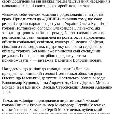
своїм досягненням він вважає працевлаштування населення з
навколишніх сіл зі своєчасною заробітною платою.
«Вважаю себе членом команди професіоналів та патріотів
краю. Приєднатися до «ДОВІРИ» вирішив тому, що бачу
реальні справи народного депутата України Олега Кулініча і
голови Полтавської облради Олександра Біленького, які
завжди працюють на благо громад. Започатковані ними та
реалізовані справи, направлені на розвиток та відновлення
об’єктів соціальної, освітньої, культурної, медичної сфери,
сільського господарства, підтримку малого та середнього
бізнесу, туризму. Усі вони вже принесли свій очевидний
результат. І ці справи потрібно продовжувати та
примножувати!» — зауважив Валентин Володимирович.
Нагадаємо, що раніше до команди партії «Довіри»
приєдналися нинішній голова Полтавської обласної ради
Олександр Біленький, депутати Полтавської обласної ради
Володимир Куцовол, Інна Авраменко, Олег Діденко, Микола
Бондар, Іван Близнюк, Василь Стасовський, Валерій Капленко
та ін.
Також до «Довіри» приєдналися пирятинський міський
голова Олексій Рябоконь, мер Миргорода Сергій Соломаха,
міський голова Зінькова Сергій Максименко, лубенський