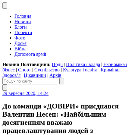
Головна
Новини
Блоги
Проекти
Фото
Досьє
Війна
Допомога армії
Новини Полтавщини:
Події
|
Політика і влада
|
Економіка і
бізнес
|
Спорт
|
Суспільство
|
Культура і освіта
|
Кримінал
|
Здоров’я
|
Цікавинки
|
Архів
29 вересня 2020, 14:24
До команди «ДОВІРИ» приєднався
Валентин Несен: «Найбільшим
досягненням вважаю
працевлаштування людей з