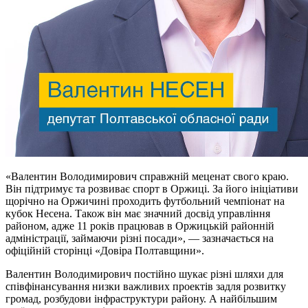
«Валентин Володимирович справжній меценат свого краю.
Він підтримує та розвиває спорт в Оржиці. За його ініціативи
щорічно на Оржичині проходить футбольний чемпіонат на
кубок Несена. Також він має значний досвід управління
районом, адже 11 років працював в Оржицькій районній
адміністрації, займаючи різні посади», — зазначається на
офіційній сторінці «Довіра Полтавщини».
Валентин Володимирович постійно шукає різні шляхи для
співфінансування низки важливих проектів задля розвитку
громад, розбудови інфраструктури району. А найбільшим