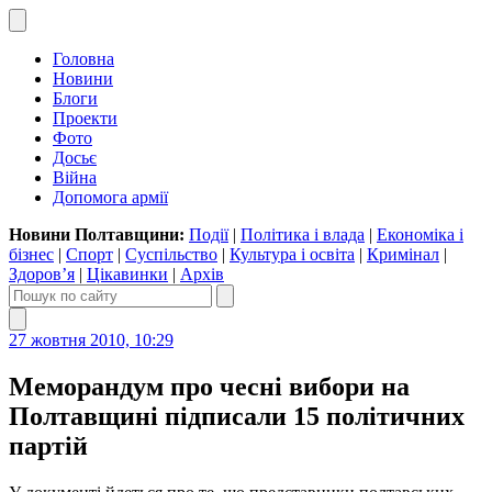
Головна
Новини
Блоги
Проекти
Фото
Досьє
Війна
Допомога армії
Новини Полтавщини:
Події
|
Політика і влада
|
Економіка і
бізнес
|
Спорт
|
Суспільство
|
Культура і освіта
|
Кримінал
|
Здоров’я
|
Цікавинки
|
Архів
27 жовтня 2010, 10:29
Меморандум про чесні вибори на
Полтавщині підписали 15 політичних
партій