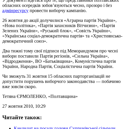
У документі йдеться про те, що представники полтавських
обласних осередків зобов’язуються чесно, прозоро і без
адмінресурсу
провести виборчу кампанію.
26 жовтня до акції долучилися «Аграрна партія України»,
«Нова політика», «Партія захисників Вітчизни», «Партія
Зелених України», «Руський блок», «Совість України»,
«Українська соціал-демократична партія» та «Християнсько-
демократичний союз».
Два тижні тому свої підписи під Меморандумом про чесні
вибори поставили Партія регіонів, «Сильна Україна»,
«Відродження», ВО «Батьківщина», Комуністична партія
України, Народна Партія, Соціалістична партія України.
Чи зможуть 31 жовтня 15 обласних парторганізацій не
допустити порушень виборчого законодавства — побачимо
вже зовсім скоро.
Тетяна ЄРМОЛЕНКО
, «Полтавщина»
27 жовтня 2010, 10:29
Читайте також:
Кандидат на посаду голови Супрунівської сільради