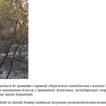
ається до громадян з приводу обережного поводження з вогнем!
ь до виникнення пожеж у приватних житлових, господарських спо
на значні території.
дибній чи дачній ділянці помітили безупинне розповсюдження во