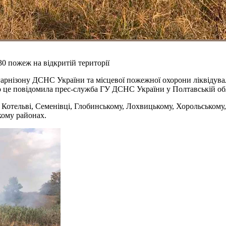
30 пожеж на відкритій території
гарнізону ДСНС України та місцевої пожежної охорони ліквідувал
Про це повідомила прес-служба ГУ ДСНС України у Полтавській обл
 Котельві, Семенівці, Глобинському, Лохвицькому, Хорольському,
кому районах.