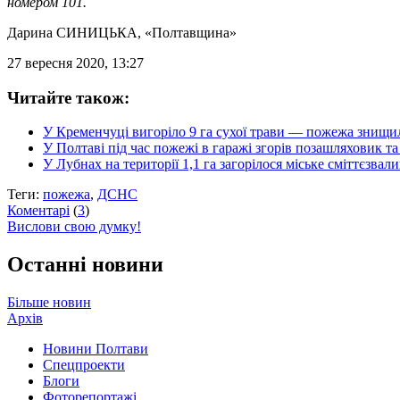
номером 101.
Дарина СИНИЦЬКА
, «Полтавщина»
27 вересня 2020, 13:27
Читайте також:
У Кременчуці вигоріло 9 га сухої трави — пожежа знищи
У Полтаві під час пожежі в гаражі згорів позашляховик т
У Лубнах на території 1,1 га загорілося міське сміттєзвал
Теги:
пожежа
,
ДСНС
Коментарі
(
3
)
Вислови свою думку!
Останні новини
Більше новин
Архів
Новини Полтави
Спецпроекти
Блоги
Фоторепортажі