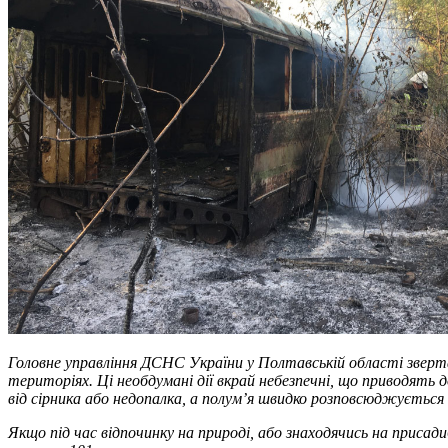
Головне управління ДСНС України у Полтавській області зверт
територіях. Ці необдумані дії вкрай небезпечні, що приводят
від сірника або недопалка, а полум’я швидко розповсюджується 
Якщо під час відпочинку на природі, або знаходячись на приса