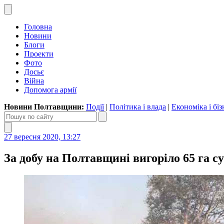
Головна
Новини
Блоги
Проекти
Фото
Досьє
Війна
Допомога армії
Новини Полтавщини:
Події
|
Політика і влада
|
Економіка і біз
27 вересня 2020, 13:27
За добу на Полтавщині вигоріло 65 га су