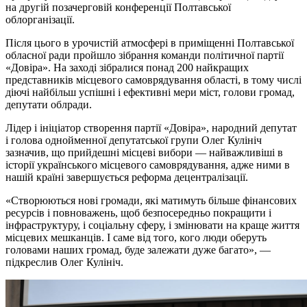
на другій позачерговій конференції Полтавської
облорганізації.
Після цього в урочистій атмосфері в приміщенні Полтавської
обласної ради пройшло зібрання команди політичної партії
«Довіра». На заході зібралися понад 200 найкращих
представників місцевого самоврядування області, в тому числі
діючі найбільш успішні і ефективні мери міст, голови громад,
депутати облради.
Лідер і ініціатор створення партії «Довіра», народний депутат
і голова однойменної депутатської групи Олег Кулініч
зазначив, що прийдешні місцеві вибори — найважливіші в
історії українського місцевого самоврядування, адже ними в
нашій країні завершується реформа децентралізації.
«Створюються нові громади, які матимуть більше фінансових
ресурсів і повноважень, щоб безпосередньо покращити і
інфраструктуру, і соціальну сферу, і змінювати на краще життя
місцевих мешканців. І саме від того, кого люди оберуть
головами наших громад, буде залежати дуже багато», —
підкреслив Олег Кулініч.