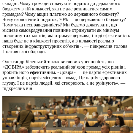
складні. Чому громади сплачують податки до державного
бюджету в тій кількості, яка не дає розвиватися самим
громадам? Чому акциз платимо до державного бюджету?
Чому екологічний податок, 70% — до державного бюджету?
Чому така несправедливість? Ми будемо доказувати, що
місцеве самоврядування повинне отримувати як мінімум
половину тих коштів, які отримує держава, і тоді ефективність
наша буде не в кількості проектів, а в кількості реально
створених інфраструктурних об’єктів», — підкреслив голова
Полтавської облради.
Олександр Біленький також висловив упевненість, що
«ДОВІРА» забезпечить реальний зв’язок громад усіх рівнів і
зробить його ефективним. «Довіра» — це партія ефективних
управлінців, партія місцевих громад. Це партія здорового
глузду. І це партія людей, які створюють, а не руйнують«, —
підкреслив він.