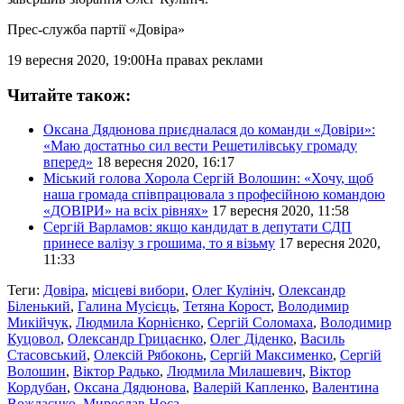
Прес-служба партії «Довіра»
19 вересня 2020, 19:00
На правах реклами
Читайте також:
Оксана Дядюнова приєдналася до команди «Довіри»:
«Маю достатньо сил вести Решетилівську громаду
вперед»
18 вересня 2020, 16:17
Міський голова Хорола Сергій Волошин: «Хочу, щоб
наша громада співпрацювала з професійною командою
«ДОВІРИ» на всіх рівнях»
17 вересня 2020, 11:58
Сергій Варламов: якщо кандидат в депутати СДП
принесе валізу з грошима, то я візьму
17 вересня 2020,
11:33
Теги:
Довіра
,
місцеві вибори
,
Олег Кулініч
,
Олександр
Біленький
,
Галина Мусієць
,
Тетяна Корост
,
Володимир
Микійчук
,
Людмила Корнієнко
,
Сергій Соломаха
,
Володимир
Куцовол
,
Олександр Грицаєнко
,
Олег Діденко
,
Василь
Стасовський
,
Олексій Рябоконь
,
Сергій Максименко
,
Сергій
Волошин
,
Віктор Радько
,
Людмила Милашевич
,
Віктор
Кордубан
,
Оксана Дядюнова
,
Валерій Капленко
,
Валентина
Вождаєнко
,
Мирослав Носа