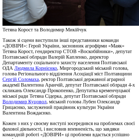
Тетяна Корост та Володимир Микійчук
Також зі сцени виступили інші представники команди
«ДОВІРИ»: Герой України, засновник агрофірми «Маяк»
Тетяна Корост, гендиректор СТОВ «Воскобійники», депутат
Полтавської облради Валерій Капленко, директор
Департаменту соціального захисту населення Полтавської
ОДА
Людмила Корнієнко
, Миргородський міський голова,
голова Регіонального відділення Асоціації міст Полтавщини
Сергій Соломаха
, ректор Полтавської державної аграрної
академії Валентина Аранчій, депутат Полтавської облради 4-х
скликань Олександр Прокопенко, Депутатка кременчуцької
міської ради Тетяна Сідерка, депутат Полтавської облради
Володимир Куцовол
, міський голова Лубен Олександр
Грицаєнко, заслужений працівник культури України
Валентина Вождаєнко.
Кожен з них у своєму виступі зосередився на проблемах своєї
фахової діяльності, і висловив впевненість, що завдяки
командній роботі «ДОВІРИ» ці проблеми вдасться успішно