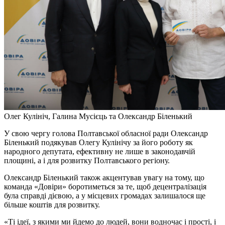
Олег Кулініч, Галина Мусієць та Олександр Біленький
У свою чергу голова Полтавської обласної ради Олександр
Біленький подякував Олегу Кулінічу за його роботу як
народного депутата, ефективну не лише в законодавчій
площині, а і для розвитку Полтавського регіону.
Олександр Біленький також акцентував увагу на тому, що
команда «Довіри» боротиметься за те, щоб децентралізація
була справді дієвою, а у місцевих громадах залишалося ще
більше коштів для розвитку.
«Ті ідеї, з якими ми йдемо до людей, вони водночас і прості, і