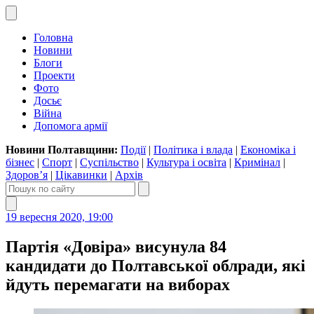
Головна
Новини
Блоги
Проекти
Фото
Досьє
Війна
Допомога армії
Новини Полтавщини:
Події
|
Політика і влада
|
Економіка і
бізнес
|
Спорт
|
Суспільство
|
Культура і освіта
|
Кримінал
|
Здоров’я
|
Цікавинки
|
Архів
19 вересня 2020, 19:00
Партія «Довіра» висунула 84
кандидати до Полтавської облради, які
йдуть перемагати на виборах