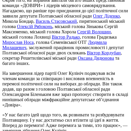
Окрім того, на зібрання завітали багато інших представників
команди «ДОВІРИ» і лідерів місцевого самоврядування.
Нагадаємо, що раніше про приєднання до цієї політичної сили
заявили депутати Полтавської обласної ради
Олег Діденко
,
Микола Бондар,
Василь Стасовський
, пирятинський міський
голова
Олексій Рябоконь
, міський голова Зінькова Сергій
Максименко, міський голова Хорола
Сергій Волошин
,
міський голова Лохвиці
Віктор Радько
, голова Градизька
Мирослав Носа
, голова Семенівської ОТГ
Людмила
Милашевич
, заслужений працівник промисловості і депутат
Полтавської обласної ради двох скликань
Віктор Кордубан
,
секретар Решетилівської міської ради
Оксана Дядюнова
та
багато інших.
На завершення лідер партії Олег Кулініч подякував всім
членам команди за співпрацю і висловив впевненість в
перемозі політичної сили на виборах до облради. Він також
додав, що разом з головою Полтавської обласної ради
Олександром Біленьким вже зараз пропонує створити в складі
нинішньої облради міжфракційне депутатське об’єднання
«Довіра».
«У нас багато ідей щодо того, як розвивати та розбудовувати
Полтавщину. І у нас достатньо сил втілити ці ідеї в життя.
Вперед до перемоги! Адже перемога за тими, хто працює», —
завершив зібрання Олег Кулініч.