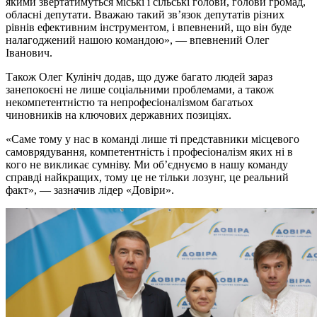
якими звертатимуться міські і сільські голови, голови громад,
обласні депутати. Вважаю такий зв’язок депутатів різних
рівнів ефективним інструментом, і впевнений, що він буде
налагоджений нашою командою», — впевнений Олег
Іванович.
Також Олег Кулініч додав, що дуже багато людей зараз
занепокоєні не лише соціальними проблемами, а також
некомпетентністю та непрофесіоналізмом багатьох
чиновників на ключових державних позиціях.
«Саме тому у нас в команді лише ті представники місцевого
самоврядування, компетентність і професіоналізм яких ні в
кого не викликає сумніву. Ми об’єднуємо в нашу команду
справді найкращих, тому це не тільки лозунг, це реальний
факт», — зазначив лідер «Довіри».