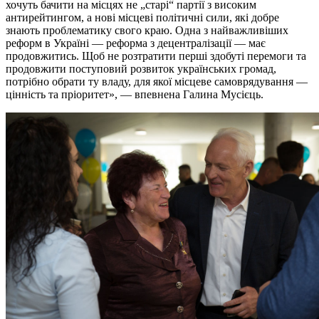
хочуть бачити на місцях не „старі“ партії з високим
антирейтингом, а нові місцеві політичні сили, які добре
знають проблематику свого краю. Одна з найважливіших
реформ в Україні — реформа з децентралізації — має
продовжитись. Щоб не розтратити перші здобуті перемоги та
продовжити поступовий розвиток українських громад,
потрібно обрати ту владу, для якої місцеве самоврядування —
цінність та пріоритет», — впевнена Галина Мусієць.