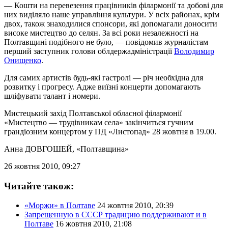
— Кошти на перевезення працівників філармонії та добові для
них виділяло наше управління культури. У всіх районах, крім
двох, також знаходилися спонсори, які допомагали доносити
високе мистецтво до селян. За всі роки незалежності на
Полтавщині подібного не було, — повідомив журналістам
перший заступник голови облдержадміністрації
Володимир
Онищенко
.
Для самих артистів будь-які гастролі — річ необхідна для
розвитку і прогресу. Адже виїзні концерти допомагають
шліфувати талант і номери.
Мистецький захід Полтавської обласної філармонії
«Мистецтво — трудівникам села» закінчиться гучним
грандіозним концертом у ПД «Листопад» 28 жовтня в 19.00.
Анна ДОВГОШЕЙ
, «Полтавщина»
26 жовтня 2010, 09:27
Читайте також:
«Моржи» в Полтаве
24 жовтня 2010, 20:39
Запрещенную в СССР традицию поддерживают и в
Полтаве
16 жовтня 2010, 21:08