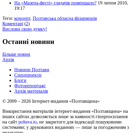
На «Мазепа-фесті» глядачів поменшало?
19 липня 2010,
19:17
Теги:
концерт
,
Полтавська обласна філармонія
Коментарі
(
2
)
Вислови свою думку!
Останні новини
Більше новин
Архів
Новини Полтави
Спецпроекти
Блоги
Фоторепортажі
Архів матеріалів
© 2009 – 2026 Інтернет-видання «Полтавщина»
Використання матеріалів інтернет-видання «Полтавщина» на
інших сайтах дозволяється лише за наявності гіперпосилання
на сайт
poltava.to
, не закритого для індексації пошуковими
системами; у друкованих виданнях — лише за погодженням з
редакцією.