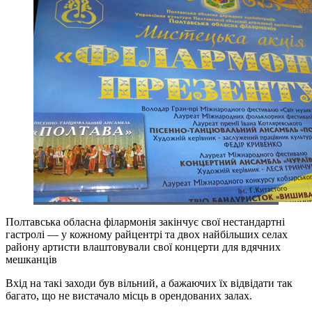
Полтавська обласна філармонія закінчує свої нестандартні
гастролі — у кожному райцентрі та двох найбільших селах
району артисти влаштовували свої концерти для вдячних
мешканців
Вхід на такі заходи був вільний, а бажаючих їх відвідати так
багато, що не вистачало місць в орендованих залах.