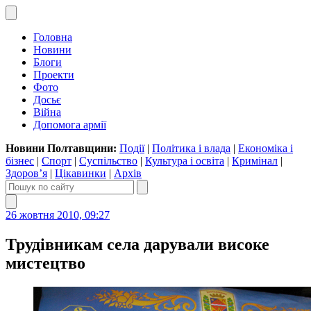
Головна
Новини
Блоги
Проекти
Фото
Досьє
Війна
Допомога армії
Новини Полтавщини:
Події
|
Політика і влада
|
Економіка і
бізнес
|
Спорт
|
Суспільство
|
Культура і освіта
|
Кримінал
|
Здоров’я
|
Цікавинки
|
Архів
26 жовтня 2010, 09:27
Трудівникам села дарували високе
мистецтво