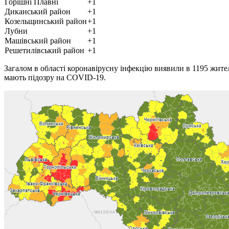
Горішні Плавні
+1
Диканський район
+1
Козельщинський район
+1
Лубни
+1
Машівcький район
+1
Решетилівський район
+1
Загалом в області коронавірусну інфекцію виявили в 1195 жите
мають підозру на COVID-19.