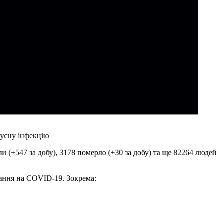
русну інфекцію
 (+547 за добу), 3178 померло (+30 за добу) та ще 82264 людей
ання на COVID-19. Зокрема: