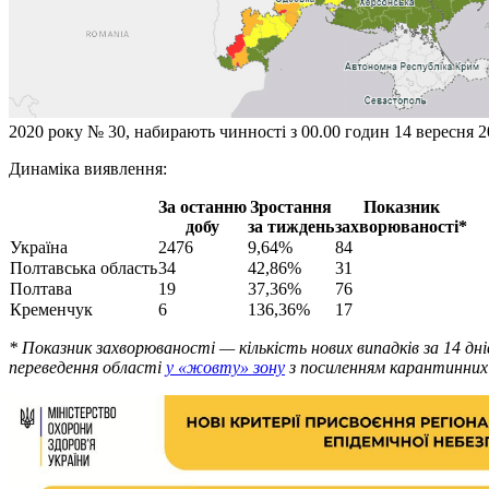
2020 року № 30, набирають чинності з 00.00 годин 14 вересня 
Динаміка виявлення:
За останню
Зростання
Показник
добу
за тиждень
захворюваності*
Україна
2476
9,64%
84
Полтавська область
34
42,86%
31
Полтава
19
37,36%
76
Кременчук
6
136,36%
17
* Показник захворюваності — кількість нових випадків за 14 дн
переведення області
у «жовту» зону
з посиленням карантинних