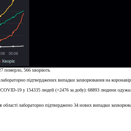
27 померло, 566 хворіють
4 лабораторно підтверджених випадки захворювання на коронаві
COVID-19 у 154335 людей (+2476 за добу): 68893 людини одужали
 в області лабораторно підтверджено 34 нових випадки захворюв