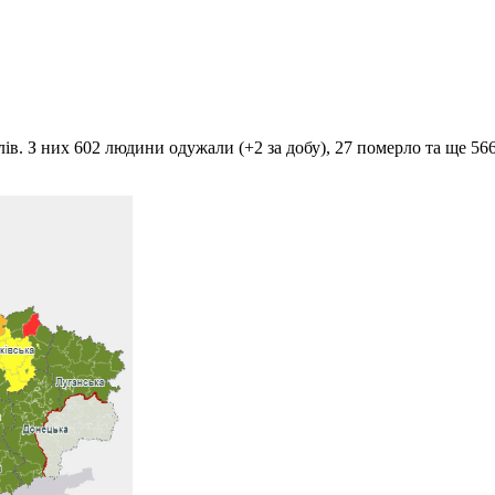
лів. З них 602 людини одужали (+2 за добу), 27 померло та ще 