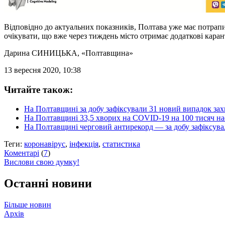
Відповідно до актуальних показників, Полтава уже має потрапи
очікувати, що вже через тиждень місто отримає додаткові кара
Дарина СИНИЦЬКА
, «Полтавщина»
13 вересня 2020, 10:38
Читайте також:
На Полтавщині за добу зафіксували 31 новий випадок за
На Полтавщині 33,5 хворих на COVID-19 на 100 тисяч на
На Полтавщині черговий антирекорд — за добу зафіксув
Теги:
коронавірус
,
інфекція
,
статистика
Коментарі
(
7
)
Вислови свою думку!
Останні новини
Більше новин
Архів