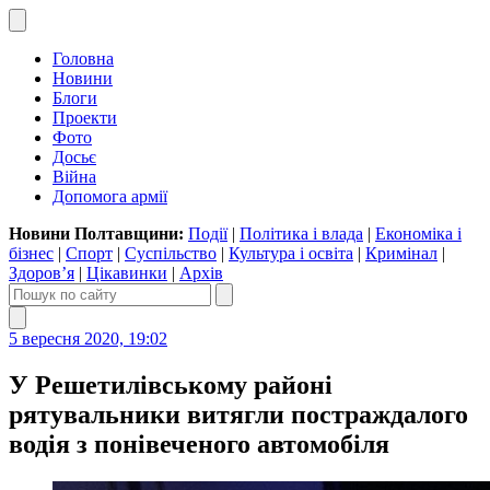
Головна
Новини
Блоги
Проекти
Фото
Досьє
Війна
Допомога армії
Новини Полтавщини:
Події
|
Політика і влада
|
Економіка і
бізнес
|
Спорт
|
Суспільство
|
Культура і освіта
|
Кримінал
|
Здоров’я
|
Цікавинки
|
Архів
5 вересня 2020, 19:02
У Решетилівському районі
рятувальники витягли постраждалого
водія з понівеченого автомобіля