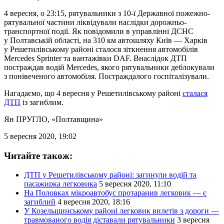
4 вересня, о 23:15, рятувальники з 10-ї Державної пожежно-
рятувальної частини ліквідували наслідки дорожньо-
транспортної події. Як повідомили в управлінні ДСНС
у Полтавській області, на 310 км автошляху Київ — Харків
у Решетилівському районі сталося зіткнення автомобілів
Mercedes Sprinter та вантажівки DAF. Внаслідок ДТП
постраждав водій Mercedes, якого рятувальники деблокували
з понівеченого автомобіля. Постраждалого госпіталізували.
Нагадаємо, що 4 вересня у Решетилівському районі
сталася
ДТП
із загиблим.
Ян ПРУГЛО
, «Полтавщина»
5 вересня 2020, 19:02
Читайте також:
ДТП у Решетилівському районі: загинули водій та
пасажирка легковика
5 вересня 2020, 11:10
На Половках мікроавтобус протаранив легковик — є
загиблий
4 вересня 2020, 18:16
У Козельщинському районі легковик вилетів з дороги —
травмованого водія діставали рятувальники
3 вересня