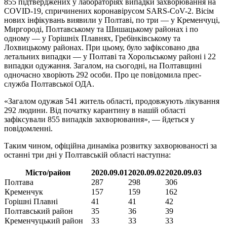
855 підтверджених у лабораторіях випадки захворювання на
COVID-19, спричинених коронавірусом SARS-CoV-2. Вісім
нових інфікувань виявили у Полтаві, по три — у Кременчуці,
Миргороді, Полтавському та Шишацькому районах і по
одному — у Горішніх Плавнях, Гребінківському та
Лохвицькому районах. При цьому, було зафіксовано два
летальних випадки — у Полтаві та Хорольському районі і 22
випадки одужання. Загалом, на сьогодні, на Полтавщині
одночасно хворіють 292 особи. Про це повідомила прес-
служба Полтавської ОДА.
«Загалом одужав 541 житель області, продовжують лікування
292 людини. Від початку карантину в нашій області
зафіксували 855 випадків захворювання», — йдеться у
повідомленні.
Таким чином, офіційна динаміка розвитку захворюваності за
останні три дні у Полтавській області наступна:
Місто/район
2020.09.01
2020.09.02
2020.09.03
Полтава
287
298
306
Кременчук
157
159
162
Горішні Плавні
41
41
42
Полтавський район
35
36
39
Кременчуцький район
33
33
33