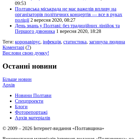
09:53
Полтавська міськрада не має важелів впливу на
організаторів політичних концертів — все в руках
поліції
2 вересня 2020, 08:27
День знань у Полтаві: без традиційних лінійок та
Першого дзвоника
1 вересня 2020, 18:28
Теги:
коронавірус
,
інфекція
,
статистика
,
загинула людина
Коментарі
(
7
)
Вислови свою думку!
Останні новини
Більше новин
Архів
Новини Полтави
Спецпроекти
Блоги
Фоторепортажі
Архів матеріалів
© 2009 – 2026 Інтернет-видання «Полтавщина»
Використання матеріалів інтернет-видання «Полтавщина» на