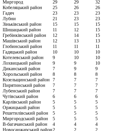
Миргород
29
29
32
Кобеляцький район
25
26
26
Гадяч
23
23
23
Лубни
21
23
23
Зіньківський район
15
15
15
Шишацький район
11
12
15
Гребінківський район
12
14
15
Машівcький район
12
13
13
Глобинський район
11
11
11
Гадяцький район
10
10
10
Котелевський район
9
10
10
Лохвицький район
9
9
10
Диканський район
7
9
9
Хорольський район
8
8
8
Козельщинський район
7
7
7
Пирятинський район
7
7
7
Лубенський район
7
7
7
Чутівський район
6
6
6
Карлівський район
5
5
5
Оржицький район
5
5
5
Решетилівський район
5
5
5
Миргородський район
5
5
5
В-багачанський район
4
4
4
Новосанжарський район
2
2
2