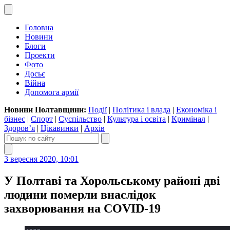
Головна
Новини
Блоги
Проекти
Фото
Досьє
Війна
Допомога армії
Новини Полтавщини:
Події
|
Політика і влада
|
Економіка і
бізнес
|
Спорт
|
Суспільство
|
Культура і освіта
|
Кримінал
|
Здоров’я
|
Цікавинки
|
Архів
3 вересня 2020, 10:01
У Полтаві та Хорольському районі дві
людини померли внаслідок
захворювання на COVID-19