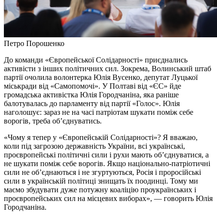
Петро Порошенко
До команди «Європейської Солідарності» приєднались
активісти з інших політичних сил. Зокрема, Волинський штаб
партії очолила волонтерка Юлія Вусенко, депутат Луцької
міськради від «Самопомочі». У Полтаві від «ЄС» йде
громадська активістка Юлія Городчаніна, яка раніше
балотувалась до парламенту від партії «Голос». Юлія
наголошує: зараз не на часі патріотам шукати поміж себе
ворогів, треба об’єднуватись.
«Чому я тепер у «Європейській Солідарності»? Я вважаю,
коли під загрозою державність України, всі українські,
проєвропейські політичні сили і рухи мають об’єднуватися, а
не шукати поміж себе ворогів. Якщо національно-патріотичні
сили не об’єднаються і не згуртуються, Росія і проросійські
сили в українській політиці знищать їх поодинці. Тому ми
маємо збудувати дуже потужну коаліцію проукраїнських і
проєвропейських сил на місцевих виборах», — говорить Юлія
Городчаніна.