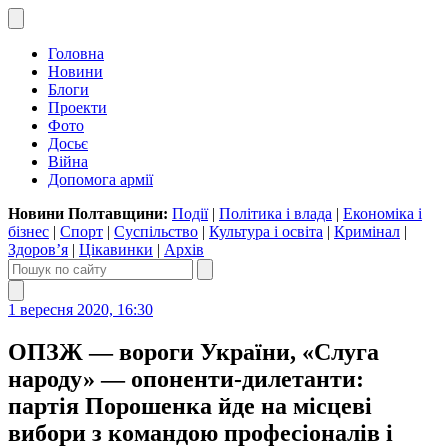
Головна
Новини
Блоги
Проекти
Фото
Досьє
Війна
Допомога армії
Новини Полтавщини:
Події
|
Політика і влада
|
Економіка і
бізнес
|
Спорт
|
Суспільство
|
Культура і освіта
|
Кримінал
|
Здоров’я
|
Цікавинки
|
Архів
1 вересня 2020, 16:30
ОПЗЖ — вороги України, «Слуга
народу» — опоненти-дилетанти:
партія Порошенка йде на місцеві
вибори з командою професіоналів і