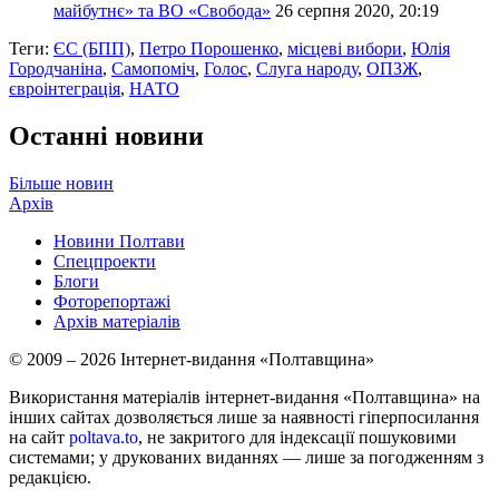
майбутнє» та ВО «Свобода»
26 серпня 2020, 20:19
Теги:
ЄС (БПП)
,
Петро Порошенко
,
місцеві вибори
,
Юлія
Городчаніна
,
Самопоміч
,
Голос
,
Слуга народу
,
ОПЗЖ
,
євроінтеграція
,
НАТО
Останні новини
Більше новин
Архів
Новини Полтави
Спецпроекти
Блоги
Фоторепортажі
Архів матеріалів
© 2009 – 2026 Інтернет-видання «Полтавщина»
Використання матеріалів інтернет-видання «Полтавщина» на
інших сайтах дозволяється лише за наявності гіперпосилання
на сайт
poltava.to
, не закритого для індексації пошуковими
системами; у друкованих виданнях — лише за погодженням з
редакцією.