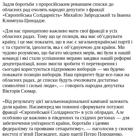
Задля боротьби з проросійським реваншем списки до
обласних рад очолять народні депутати з фракції
«Європейська Солідарність» Михайло Забродський та Іванна
Климпуш-Цинцадзе.
«Для нас принципово важливо мати свої фракції в усіх
обласних радах. Тому що це позиція, яка має об’єднувати
країну, і це має показати, що в нас є загальноукраїнські партії і
є та стратегія, ідеологія, яка є об’єднуючою для країни. Ми
чудово розуміємо, що багато місцевих мерів, які були в нашій
команді і які стали успішними мерами завдяки нашій реформі
децентралізації, вони змогли зробити ті перетворення і
сьогодні користуються підтримкою виборців — ми будемо
поважати позицію виборців. Наш пріоритет буде все-таки на
обласних радах, де списки будуть очолювати достатньо
символічні і сильні люди», — говорить народна депутатка
Вікторія Сюмар.
«Від результату цієї загальнонаціональної кампанії залежить
доля країни. Насамперед ми повинні сформувати потужні
фракції «Європейської Солідарності» в усіх облрадах. Але
особливо це важливо в південних та східних регіонах — для
забезпечення унітарності країни, боротьби з ідеями
федералізму та проявами сепаратизму», — наголосив у своєму
виступі п’ятий Президент, лідер партії Петро Порошенко.