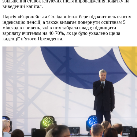
збільшення ставок існуючих після впровадження податку на
виведений капітал.
Партія «Європейська Солідарність» бере під контроль вчасну
індексацію пенсій, а також вимагає повернути освітянам 5
мільярдів гривень, які в них забрала влада; підвищити
зарплату вчителям на 40-70%, як це було ухвалено ще за
каденції п’ятого Президента.