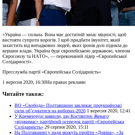
«Україна — сильна. Вона має достатній запас міцності, щоб
вистояти супроти ворогів. І щоб придбати імунітет, який
захистить від випадкових людей, яких іронія долі підняла до
вершин влади. Україна буде європейською державою, членом
Євросоюзу та НАТО», — переконаний лідер «Європейської
Солідарності».
Пресслужба партії «Європейська Солідарність»
1 вересня 2020, 16:30
На правах реклами
Читайте також:
ВО «Свобода» Полтавщини закликає проукраїнські
сили об’єднатися на виборах-2020
1 вересня 2020, 12:41
У Кременчуці заявили, що Костянтин Жеваго
«віджимає» партійний осередок партії «Європейська
Солідарність»
29 серпня 2020, 15:11
На Полтавщині у ради можуть пройти «Довіра», «За