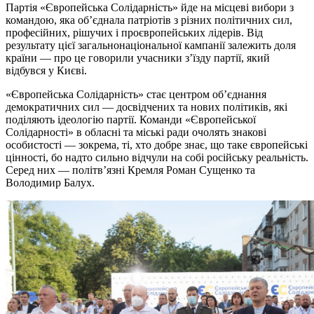
Партія «Європейська Солідарність» йде на місцеві вибори з
командою, яка об’єднала патріотів з різних політичних сил,
професійних, рішучих і проєвропейських лідерів. Від
результату цієї загальнонаціональної кампанії залежить доля
країни — про це говорили учасники з’їзду партії, який
відбувся у Києві.
«Європейська Солідарність» стає центром об’єднання
демократичних сил — досвідчених та нових політиків, які
поділяють ідеологію партії. Команди «Європейської
Солідарності» в обласні та міські ради очолять знакові
особистості — зокрема, ті, хто добре знає, що таке європейські
цінності, бо надто сильно відчули на собі російську реальність.
Серед них — політв’язні Кремля Роман Сущенко та
Володимир Балух.