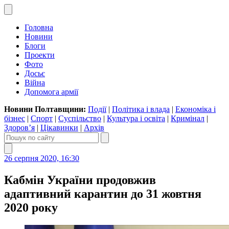
Головна
Новини
Блоги
Проекти
Фото
Досьє
Війна
Допомога армії
Новини Полтавщини:
Події
|
Політика і влада
|
Економіка і
бізнес
|
Спорт
|
Суспільство
|
Культура і освіта
|
Кримінал
|
Здоров’я
|
Цікавинки
|
Архів
26 серпня 2020, 16:30
Кабмін України продовжив
адаптивний карантин до 31 жовтня
2020 року