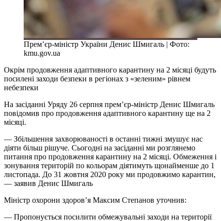
Прем’єр-міністр України Денис Шмигаль | Фото:
kmu.gov.ua
Окрім продовження адаптивного карантину на 2 місяці будуть
посилені заходи безпеки в регіонах з «зеленим» рівнем
небезпеки
На засіданні Уряду 26 серпня прем’єр-міністр Денис Шмигаль
повідомив про продовження адаптивного карантину ще на 2
місяці.
— Збільшення захворюваності в останні тижні змушує нас
діяти більш рішуче. Сьогодні на засіданні ми розглянемо
питання про продовження карантину на 2 місяці. Обмеження і
зонування територій по кольорам діятимуть щонайменше до 1
листопада. До 31 жовтня 2020 року ми продовжимо карантин,
— заявив Денис Шмигаль
Міністр охорони здоров’я Максим Степанов уточнив:
— Пропонується посилити обмежувальні заходи на території