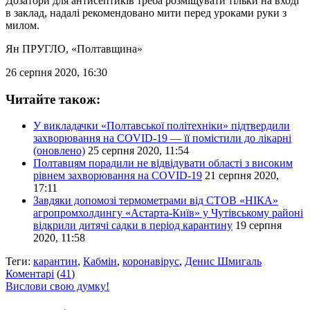
Дозатори для антисептиків треба розміщувати тільки на вході
в заклад, надалі рекомендовано мити перед уроками руки з
милом.
Ян ПРУГЛО
, «Полтавщина»
26 серпня 2020, 16:30
Читайте також:
У викладачки «Полтавської політехніки» підтвердили
захворювання на COVID-19 — її помістили до лікарні
(оновлено)
25 серпня 2020, 11:54
Полтавцям порадили не відвідувати області з високим
рівнем захворювання на COVID-19
21 серпня 2020,
17:11
Завдяки допомозі термометрами від СТОВ «НІКА»
агропромхолдингу «Астарта-Київ» у Чутівському районі
відкрили дитячі садки в період карантину
19 серпня
2020, 11:58
Теги:
карантин
,
Кабмін
,
коронавірус
,
Денис Шмигаль
Коментарі
(
41
)
Вислови свою думку!