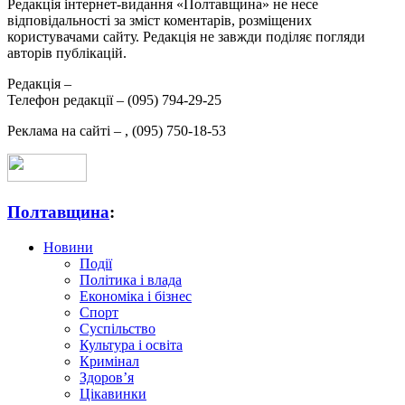
Редакція інтернет-видання «Полтавщина» не несе
відповідальності за зміст коментарів, розміщених
користувачами сайту. Редакція не завжди поділяє погляди
авторів публікацій.
Редакція –
Телефон редакції –
(095) 794-29-25
Реклама на сайті –
,
(095) 750-18-53
Полтавщина
:
Новини
Події
Політика і влада
Економіка і бізнес
Спорт
Суспільство
Культура і освіта
Кримінал
Здоров’я
Цікавинки