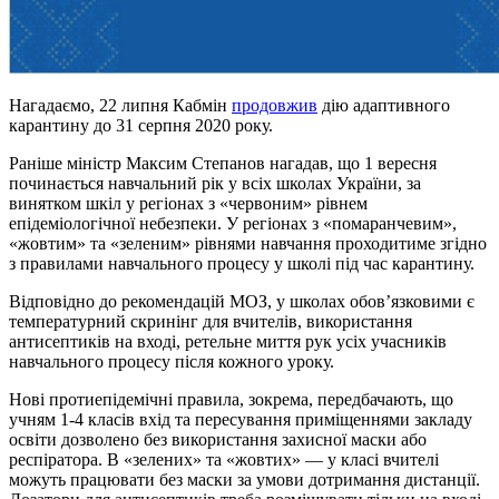
Нагадаємо, 22 липня Кабмін
продовжив
дію адаптивного
карантину до 31 серпня 2020 року.
Раніше міністр Максим Степанов нагадав, що 1 вересня
починається навчальний рік у всіх школах України, за
винятком шкіл у регіонах з «червоним» рівнем
епідеміологічної небезпеки. У регіонах з «помаранчевим»,
«жовтим» та «зеленим» рівнями навчання проходитиме згідно
з правилами навчального процесу у школі під час карантину.
Відповідно до рекомендацій МОЗ, у школах обов’язковими є
температурний скринінг для вчителів, використання
антисептиків на вході, ретельне миття рук усіх учасників
навчального процесу після кожного уроку.
Нові протиепідемічні правила, зокрема, передбачають, що
учням 1-4 класів вхід та пересування приміщеннями закладу
освіти дозволено без використання захисної маски або
респіратора. В «зелених» та «жовтих» — у класі вчителі
можуть працювати без маски за умови дотримання дистанції.