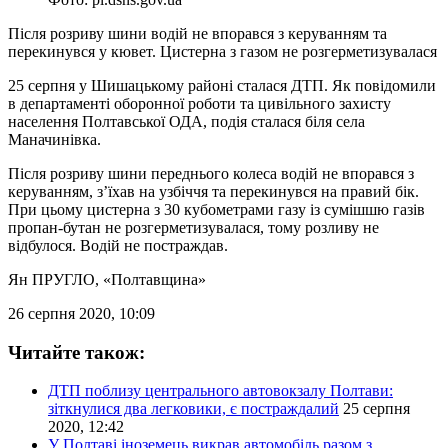
Після розриву шини водій не впорався з керуванням та
перекинувся у кювет. Цистерна з газом не розгерметизувалася
25 серпня у Шишацькому районі сталася ДТП. Як повідомили
в департаменті оборонної роботи та цивільного захисту
населення Полтавської ОДА, подія сталася біля села
Маначинівка.
Після розриву шини переднього колеса водій не впорався з
керуванням, з’їхав на узбіччя та перекинувся на правий бік.
При цьому цистерна з 30 кубометрами газу із сумішшю газів
пропан-бутан не розгерметизувалася, тому розливу не
відбулося. Водій не постраждав.
Ян ПРУГЛО
, «Полтавщина»
26 серпня 2020, 10:09
Читайте також:
ДТП поблизу центрального автовокзалу Полтави:
зіткнулися два легковики, є постраждалий
25 серпня
2020, 12:42
У Полтаві іноземець викрав автомобіль разом з