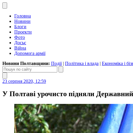
Головна
Новини
Блоги
Проекти
Фото
Досьє
Війна
Допомога армії
Новини Полтавщини:
Події
|
Політика і влада
|
Економіка і біз
23 серпня 2020, 12:59
У Полтаві урочисто підняли Державний