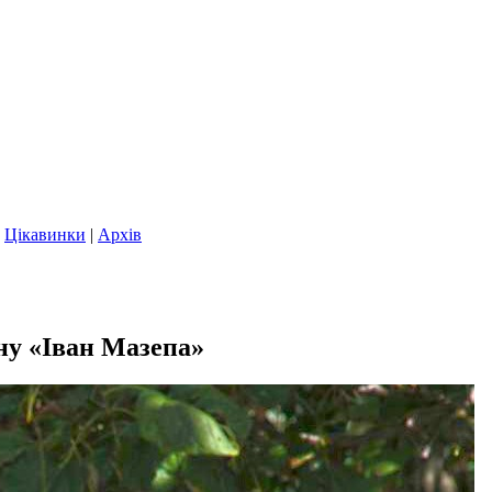
|
Цікавинки
|
Архів
ну «Іван Мазепа»