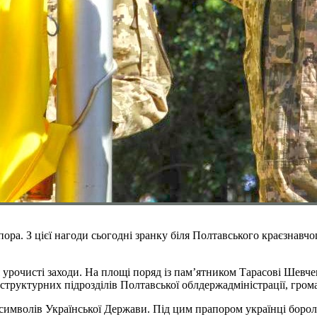
ора. З цієї нагоди сьогодні зранку біля Полтавського краєзнавчо
урочисті заходи. На площі поряд із пам’ятником Тарасові Шевче
 структурних підрозділів Полтавської облдержадміністрації, гром
имволів Української Держави. Під цим прапором українці борол