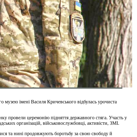
го музею імені Василя Кричевського відбулась урочиста
нку провели церемонію підняття державного стяга. Участь у
адських організацій, військовослужбовці, активісти, ЗМІ.
ися та нині продовжують боротьбу за свою свободу й