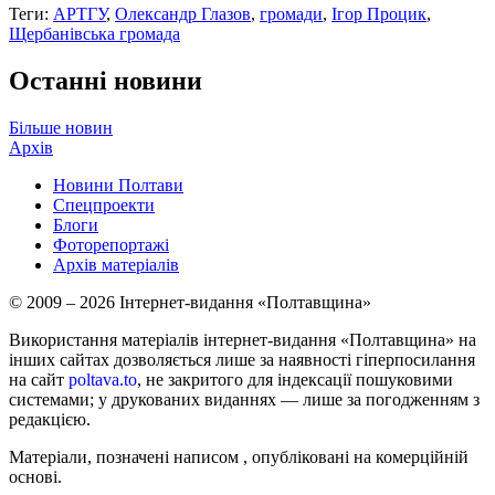
Теги:
АРТГУ
,
Олександр Глазов
,
громади
,
Ігор Процик
,
Щербанівська громада
Останні новини
Більше новин
Архів
Новини Полтави
Спецпроекти
Блоги
Фоторепортажі
Архів матеріалів
© 2009 – 2026 Інтернет-видання «Полтавщина»
Використання матеріалів інтернет-видання «Полтавщина» на
інших сайтах дозволяється лише за наявності гіперпосилання
на сайт
poltava.to
, не закритого для індексації пошуковими
системами; у друкованих виданнях — лише за погодженням з
редакцією.
Матеріали, позначені написом
, опубліковані на комерційній
основі.