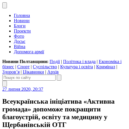
Головна
Новини
Блоги
Проекти
Фото
Досьє
Війна
Допомога армії
Новини Полтавщини:
Події
|
Політика і влада
|
Економіка і
бізнес
|
Спорт
|
Суспільство
|
Культура і освіта
|
Кримінал
|
Здоров’я
|
Цікавинки
|
Архів
27 липня 2020, 20:37
Всеукраїнська ініціатива «Активна
громада» допоможе покращити
благоустрій, освіту та медицину у
Щербанівській ОТГ