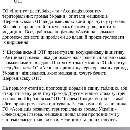
ОТГ
ГО «Інститут республіка» та «Асоціація розвитку
територіальних громад України» опитали мешканців
Щербанівської ОТГ щодо змін, яких вони прагнуть у громаді.
Більшість пропозицій стосувалась благоустрою, освіти та
медицини. Всеукраїнська ініціатива «Активна громада»
допоможе донести ці проблеми до влади й проконтролювати
їх вирішення
У Щербанівській ОТГ презентували всеукраїнську ініціативу
«Активна громада», яка допоможе налагодити співпрацю між
громадянами та владою. Протягом трьох місяців ГО «Інститут
республіка» та ГО «Асоціація розвитку територіальних громад
України» дізнавалися, якою мешканці хочуть бачити
Щербанівську ОТГ.
На першому етапі всі пропозиції зібрали в єдину таблицю, аби
створити мапу розвитку громад. Другим етапом стала зустріч
з головою Щербанівської ОТГ Ігорем Проциком, під час якої
обговорили результати опитувань. За словами співзасновника
ГО «Асоціація розвитку територіальних громад України»
Олександра Глазова, мешканці поділилися пропозиціями у
системі благоустрою, освіти, медицини та інших галузей.