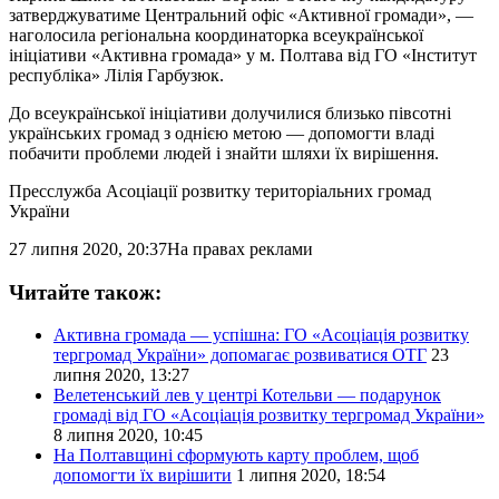
затверджуватиме Центральний офіс «Активної громади», —
наголосила регіональна координаторка всеукраїнської
ініціативи «Активна громада» у м. Полтава від ГО «Інститут
республіка» Лілія Гарбузюк.
До всеукраїнської ініціативи долучилися близько півсотні
українських громад з однією метою — допомогти владі
побачити проблеми людей і знайти шляхи їх вирішення.
Пресслужба Асоціації розвитку територіальних громад
України
27 липня 2020, 20:37
На правах реклами
Читайте також:
Активна громада — успішна: ГО «Асоціація розвитку
тергромад України» допомагає розвиватися ОТГ
23
липня 2020, 13:27
Велетенський лев у центрі Котельви — подарунок
громаді від ГО «Асоціація розвитку тергромад України»
8 липня 2020, 10:45
На Полтавщині сформують карту проблем, щоб
допомогти їх вирішити
1 липня 2020, 18:54