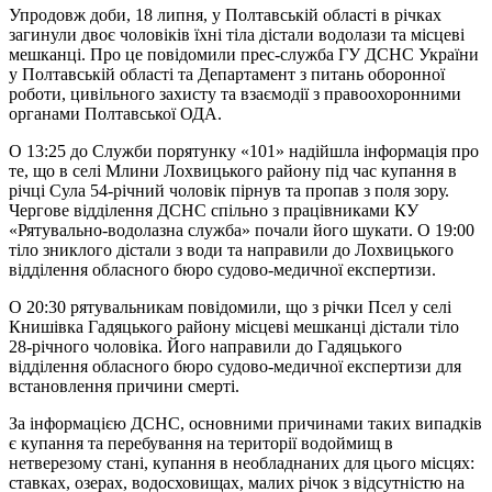
Упродовж доби, 18 липня, у Полтавській області в річках
загинули двоє чоловіків їхні тіла дістали водолази та місцеві
мешканці. Про це повідомили прес-служба ГУ ДСНС України
у Полтавській області та Департамент з питань оборонної
роботи, цивільного захисту та взаємодії з правоохоронними
органами Полтавської ОДА.
О 13:25 до Служби порятунку «101» надійшла інформація про
те, що в селі Млини Лохвицького району під час купання в
річці Сула 54-річний чоловік пірнув та пропав з поля зору.
Чергове відділення ДСНС спільно з працівниками КУ
«Рятувально-водолазна служба» почали його шукати. О 19:00
тіло зниклого дістали з води та направили до Лохвицького
відділення обласного бюро судово-медичної експертизи.
О 20:30 рятувальникам повідомили, що з річки Псел у селі
Книшівка Гадяцького району місцеві мешканці дістали тіло
28-річного чоловіка. Його направили до Гадяцького
відділення обласного бюро судово-медичної експертизи для
встановлення причини смерті.
За інформацією ДСНС, основними причинами таких випадків
є купання та перебування на території водоймищ в
нетверезому стані, купання в необладнаних для цього місцях:
ставках, озерах, водосховищах, малих річок з відсутністю на