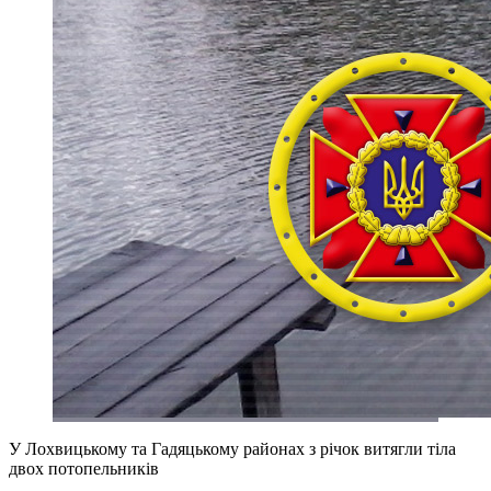
У Лохвицькому та Гадяцькому районах з річок витягли тіла
двох потопельників