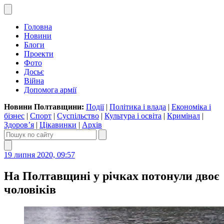
Головна
Новини
Блоги
Проекти
Фото
Досьє
Війна
Допомога армії
Новини Полтавщини:
Події
|
Політика і влада
|
Економіка і
бізнес
|
Спорт
|
Суспільство
|
Культура і освіта
|
Кримінал
|
Здоров’я
|
Цікавинки
|
Архів
19 липня 2020, 09:57
На Полтавщині у річках потонули двоє
чоловіків