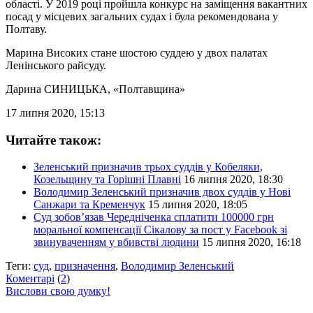
області. У 2019 році пройшла конкурс на заміщення вакантних
посад у місцевих загальних судах і була рекомендована у
Полтаву.
Марина Високих стане шостою суддею у двох палатах
Ленінського райсуду.
Дарина СИНИЦЬКА
, «Полтавщина»
17 липня 2020, 15:13
Читайте також:
Зеленський призначив трьох суддів у Кобеляки,
Козельщину та Горішні Плавні
16 липня 2020, 18:30
Володимир Зеленський призначив двох суддів у Нові
Санжари та Кременчук
15 липня 2020, 18:05
Суд зобов’язав Чередніченка сплатити 100000 грн
моральної компенсації Сікалову за пост у Facebook зі
звинуваченням у вбивстві людини
15 липня 2020, 16:18
Теги:
суд
,
призначення
,
Володимир Зеленський
Коментарі
(
2
)
Вислови свою думку!