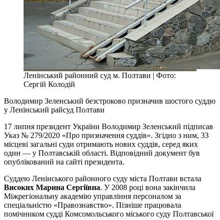
Ленінський районний суд м. Полтави | Фото:
Сергій Колодій
Володимир Зеленський безстроково призначив шостого суддю
у Ленінський райсуд Полтави
17 липня президент України Володимир Зеленський підписав
Указ № 279/2020 «Про призначення суддів». Згідно з ним, 33
місцеві загальні суди отримають нових суддів, серед яких
один — у Полтавській області. Відповідний документ був
опублікований на сайті президента.
Суддею Ленінського районного суду міста Полтави встала
Високих Марина Сергіївна
. У 2008 році вона закінчила
Міжрегіональну академію управління персоналом за
спеціальністю «Правознавство». Пізніше працювала
помічником судді Комсомольського міського суду Полтавської