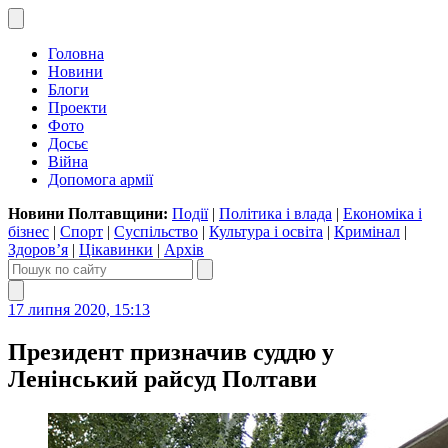
Головна
Новини
Блоги
Проекти
Фото
Досьє
Війна
Допомога армії
Новини Полтавщини:
Події
|
Політика і влада
|
Економіка і
бізнес
|
Спорт
|
Суспільство
|
Культура і освіта
|
Кримінал
|
Здоров’я
|
Цікавинки
|
Архів
17 липня 2020, 15:13
Президент призначив суддю у
Ленінський райсуд Полтави