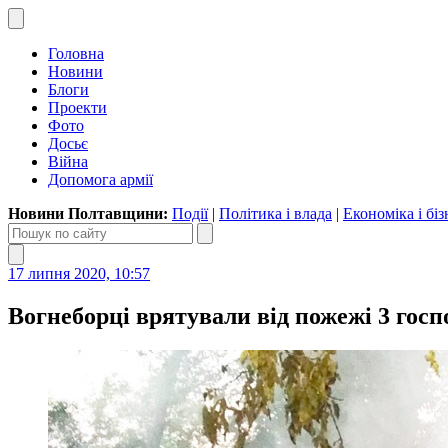
Головна
Новини
Блоги
Проекти
Фото
Досьє
Війна
Допомога армії
Новини Полтавщини:
Події
|
Політика і влада
|
Економіка і біз
17 липня 2020, 10:57
Вогнеборці врятували від пожежі 3 госп