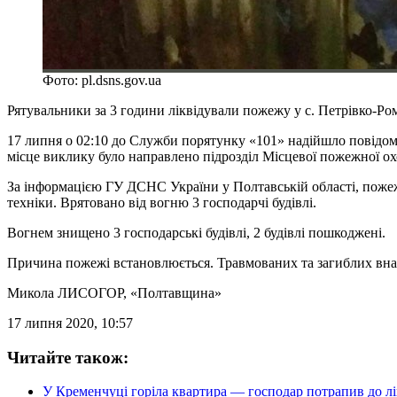
Фото: pl.dsns.gov.ua
Рятувальники за 3 години ліквідували пожежу у с. Петрівко-Ро
17 липня о 02:10 до Служби порятунку «101» надійшло повідом
місце виклику було направлено підрозділ Місцевої пожежної о
За інформацією ГУ ДСНС України у Полтавській області, пожежа 
техніки. Врятовано від вогню 3 господарчі будівлі.
Вогнем знищено 3 господарські будівлі, 2 будівлі пошкоджені.
Причина пожежі встановлюється. Травмованих та загиблих внас
Микола ЛИСОГОР
, «Полтавщина»
17 липня 2020, 10:57
Читайте також:
У Кременчуці горіла квартира — господар потрапив до лі