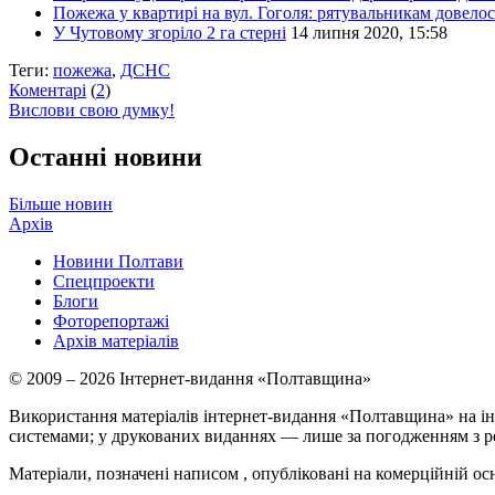
Пожежа у квартирі на вул. Гоголя: рятувальникам довелося
У Чутовому згоріло 2 га стерні
14 липня 2020, 15:58
Теги:
пожежа
,
ДСНС
Коментарі
(
2
)
Вислови свою думку!
Останні новини
Більше новин
Архів
Новини Полтави
Спецпроекти
Блоги
Фоторепортажі
Архів матеріалів
© 2009 – 2026 Інтернет-видання «Полтавщина»
Використання матеріалів інтернет-видання «Полтавщина» на ін
системами; у друкованих виданнях — лише за погодженням з р
Матеріали, позначені написом
, опубліковані на комерційній ос