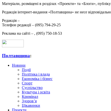
Матеріали, розміщені в розділах «Проекти» та «Блоги», публікую
Редакція інтернет-видання «Полтавщина» не несе відповідальнос
Редакція –
Телефон редакції –
(095) 794-29-25
Реклама на сайті –
,
(095) 750-18-53
Полтавщина
:
Новини
Події
Політика і влада
Економіка і бізнес
Спорт
Суспільство
Культура і освіта
Кримінал
Здоров’я
Цікавинки
Проекти