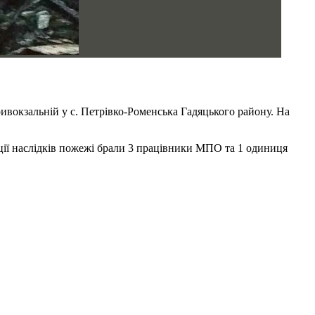
вокзальній у с. Петрівко-Роменська Гадяцького району. На
ації наслідків пожежі брали 3 працівники МПО та 1 одиниця