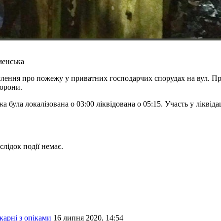
менська
лення про пожежу у приватних господарчих спорудах на вул. При
хорони.
була локалізована о 03:00 ліквідована о 05:15. Участь у ліквід
лідок події немає.
карні з опіками
16 липня 2020, 14:54