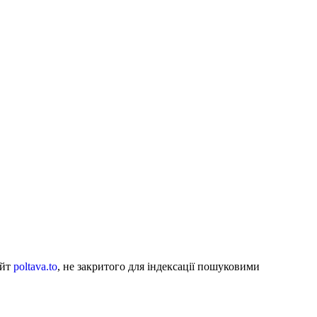
айт
poltava.to
, не закритого для індексації пошуковими