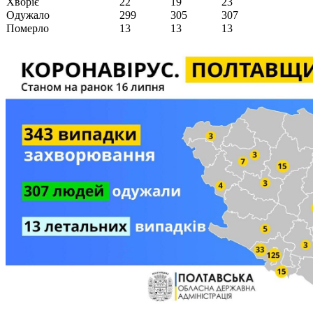
Хворіє
22
19
23
Одужало
299
305
307
Померло
13
13
13