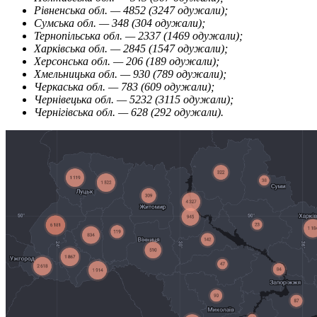
Рівненська обл. — 4852 (3247 одужали);
Сумська обл. — 348 (304 одужали);
Тернопільська обл. — 2337 (1469 одужали);
Харківська обл. — 2845 (1547 одужали);
Херсонська обл. — 206 (189 одужали);
Хмельницька обл. — 930 (789 одужали);
Черкаська обл. — 783 (609 одужали);
Чернівецька обл. — 5232 (3115 одужали);
Чернігівська обл. — 628 (292 одужали).