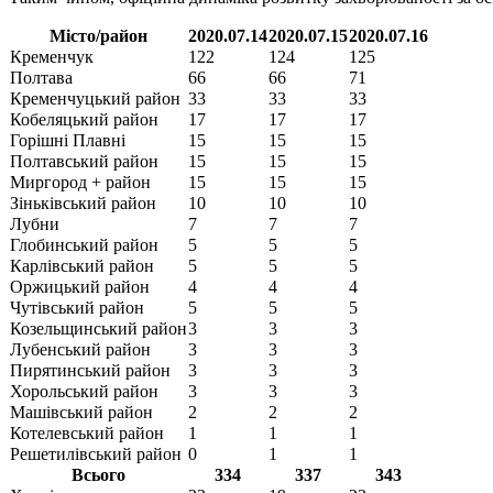
Місто/район
2020.07.14
2020.07.15
2020.07.16
Кременчук
122
124
125
Полтава
66
66
71
Кременчуцький район
33
33
33
Кобеляцький район
17
17
17
Горішні Плавні
15
15
15
Полтавський район
15
15
15
Миргород + район
15
15
15
Зіньківський район
10
10
10
Лубни
7
7
7
Глобинський район
5
5
5
Карлівський район
5
5
5
Оржицький район
4
4
4
Чутівський район
5
5
5
Козельщинський район
3
3
3
Лубенський район
3
3
3
Пирятинський район
3
3
3
Хорольський район
3
3
3
Машівcький район
2
2
2
Котелевський район
1
1
1
Решетилівський район
0
1
1
Всього
334
337
343