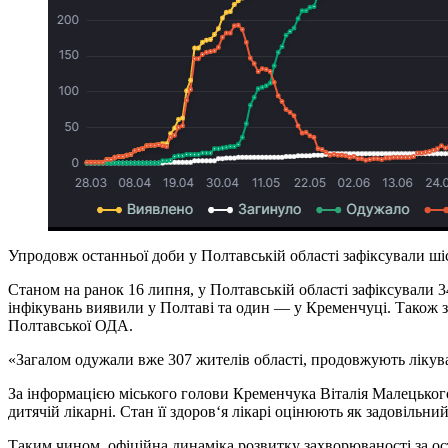
Упродовж останньої доби у Полтавській області зафіксували ші
Станом на ранок 16 липня, у Полтавській області зафіксували
інфікувань виявили у Полтаві та один — у Кременчуці. Також з
Полтавської ОДА.
«Загалом одужали вже 307 жителів області, продовжують лікув
За інформацією міського голови Кременчука Віталія Малецьког
дитячій лікарні. Стан її здоров‘я лікарі оцінюють як задовільний
Таким чином, офіційна динаміка розвитку захворюваності за ост