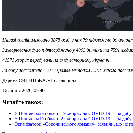
Наразі госпіталізовано 3875 осіб, з них 79 підключено до апа
Захворювання було підтверджено у 4003 дитини та 7591 медик,
41571 хворих перебували на амбулаторному лікуванні.
За добу досліджено 13013 зразків методом ПЛР. Усього дослід
Дарина СИНИЦЬКА
, «Полтавщина»
16 липня 2020, 09:40
Читайте також:
У Полтавській області 19 хворих на COVID-19 — за добу
У Полтавській області 22 хворих на COVID-19 — за добу
Організатори «Сорочинського ярмарку» заявили, що не п