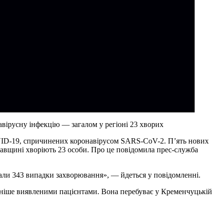
вірусну інфекцію — загалом у регіоні 23 хворих
OVID-19, спричинених коронавірусом SARS-CoV-2. П’ять нових
тавщині хворіють 23 особи. Про це повідомила прес-служба
вали 343 випадки захворювання», — йдеться у повідомленні.
раніше виявленими пацієнтами. Вона перебуває у Кременчуцькій