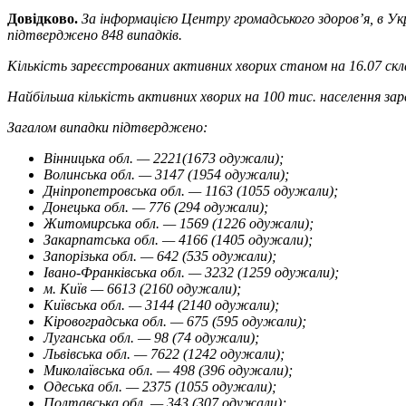
Довідково.
За інформацією Центру громадського здоров’я, в У
підтверджено 848 випадків.
Кількість зареєстрованих активних хворих станом на 16.07 скл
Найбільша кількість активних хворих на 100 тис. населення заре
Загалом випадки підтверджено:
Вінницька обл. — 2221(1673 одужали);
Волинська обл. — 3147 (1954 одужали);
Дніпропетровська обл. — 1163 (1055 одужали);
Донецька обл. — 776 (294 одужали);
Житомирська обл. — 1569 (1226 одужали);
Закарпатська обл. — 4166 (1405 одужали);
Запорізька обл. — 642 (535 одужали);
Івано-Франківська обл. — 3232 (1259 одужали);
м. Київ — 6613 (2160 одужали);
Київська обл. — 3144 (2140 одужали);
Кіровоградська обл. — 675 (595 одужали);
Луганська обл. — 98 (74 одужали);
Львівська обл. — 7622 (1242 одужали);
Миколаївська обл. — 498 (396 одужали);
Одеська обл. — 2375 (1055 одужали);
Полтавська обл. — 343 (307 одужали);