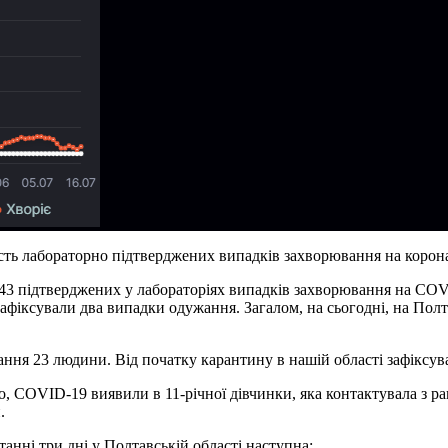
сть лабораторно підтверджених випадків захворювання на корона
 343 підтверджених у лабораторіях випадків захворювання на C
афіксували два випадки одужання. Загалом, на сьогодні, на Пол
ання 23 людини. Від початку карантину в нашій області зафіксу
о, COVID-19 виявили в 11-річної дівчинки, яка контактувала з 
.
анні три дні у Полтавській області наступна: