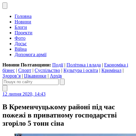
Головна
Новини
Блоги
Проекти
Фото
Досьє
Війна
Допомога армії
Новини Полтавщини:
Події
|
Політика і влада
|
Економіка і
бізнес
|
Спорт
|
Суспільство
|
Культура і освіта
|
Кримінал
|
Здоров’я
|
Цікавинки
|
Архів
12 липня 2020, 14:43
В Кременчуцькому районі під час
пожежі в приватному господарстві
згоріло 5 тонн сіна