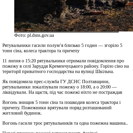
Фото: pl.dsns.gov.ua
Рятувальники гасили полум’я близько 5 годин — згоріло 5
тонн сіна, колеса трактора та причепу
11 липня о 15:20 рятувальники отримали повідомлення про
пожежу в селі Заруддя Кременчуцького району. Горіло сіно на
території приватного господарства на вулиці Шкільна.
Як повідомила прес-служба ГУ ДСНС Полтавщини,
рятувальники локалізували пожежу о 18:00, а о 20:00 —
ліквідували. На щастя, під час пожежі ніхто не постраждав
Вогонь знищив 5 тонн сіна та пошкодив колеса трактора і
причепу. Пожежники врятували поряд розташований
житловий будинок.
Вогонь гасили троє рятувальників та одна пожежна машина..