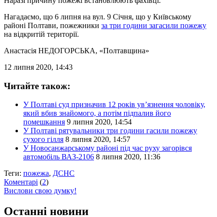
Наразі причину пожежі встановлюють фахівці.
Нагадаємо, що 6 липня на вул. 9 Січня, що у Київському
районі Полтави, пожежники
за три години загасили пожежу
на відкритій території.
Анастасія НЕДОГОРСЬКА
, «Полтавщина»
12 липня 2020, 14:43
Читайте також:
У Полтаві суд призначив 12 років ув’язнення чоловіку,
який вбив знайомого, а потім підпалив його
помешкання
9 липня 2020, 14:54
У Полтаві рятувальники три години гасили пожежу
сухого гілля
8 липня 2020, 14:57
У Новосанжарському районі під час руху загорівся
автомобіль ВАЗ-2106
8 липня 2020, 11:36
Теги:
пожежа
,
ДСНС
Коментарі
(
2
)
Вислови свою думку!
Останні новини