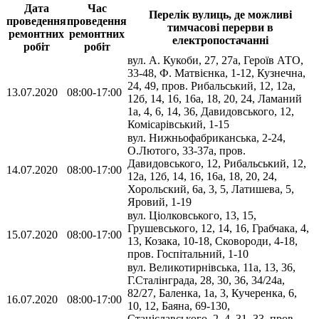
Дата
Час
Перелік вулиць, де можливі
проведення
проведення
тимчасові перерви в
ремонтних
ремонтних
електропостачанні
робіт
робіт
вул. А. Кукоби, 27, 27а, Героїв АТО,
33-48, Ф. Матвієнка, 1-12, Кузнечна,
24, 49, пров. Рибальський, 12, 12а,
13.07.2020
08:00-17:00
12б, 14, 16, 16а, 18, 20, 24, Ламаний
1а, 4, 6, 14, 36, Давидовського, 12,
Комісарівський, 1-15
вул. Нижньофабриканська, 2-24,
О.Лютого, 33-37а, пров.
Давидовського, 12, Рибальський, 12,
14.07.2020
08:00-17:00
12а, 12б, 14, 16, 16а, 18, 20, 24,
Хорольский, 6а, 3, 5, Латишева, 5,
Яровий, 1-19
вул. Ціолковського, 13, 15,
Грушевського, 12, 14, 16, Грабчака, 4,
15.07.2020
08:00-17:00
13, Козака, 10-18, Сковороди, 4-18,
пров. Госпітальний, 1-10
вул. Великотирнівська, 11а, 13, 36,
Г.Сталінграда, 28, 30, 36, 34/24а,
82/27, Баленка, 1а, 3, Кучеренка, 6,
16.07.2020
08:00-17:00
10, 12, Баяна, 69-130,
Станіславського, 2, 4, 31, 33, пров.