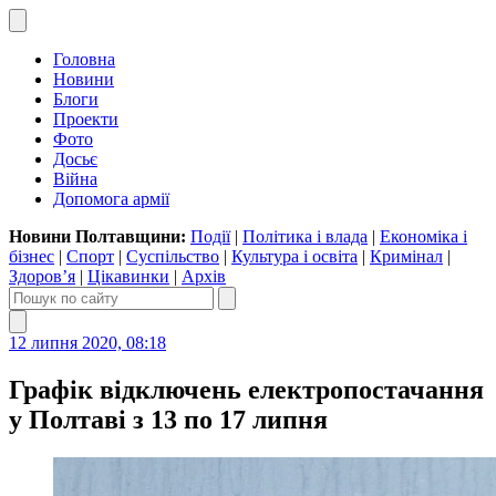
Головна
Новини
Блоги
Проекти
Фото
Досьє
Війна
Допомога армії
Новини Полтавщини:
Події
|
Політика і влада
|
Економіка і
бізнес
|
Спорт
|
Суспільство
|
Культура і освіта
|
Кримінал
|
Здоров’я
|
Цікавинки
|
Архів
12 липня 2020, 08:18
Графік відключень електропостачання
у Полтаві з 13 по 17 липня