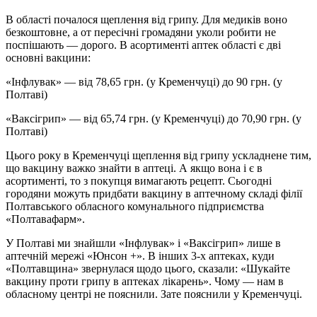
В області почалося щеплення від грипу. Для медиків воно
безкоштовне, а от пересічні громадяни уколи робити не
поспішають — дорого. В асортименті аптек області є дві
основні вакцини:
«Інфлувак» — від 78,65 грн. (у Кременчуці) до 90 грн. (у
Полтаві)
«Ваксігрип» — від 65,74 грн. (у Кременчуці) до 70,90 грн. (у
Полтаві)
Цього року в Кременчуці щеплення від грипу ускладнене тим,
що вакцину важко знайти в аптеці. А якщо вона і є в
асортименті, то з покупця вимагають рецепт. Сьогодні
городяни можуть придбати вакцину в аптечному складі філії
Полтавського обласного комунального підприємства
«Полтавафарм».
У Полтаві ми знайшли «Інфлувак» і «Ваксігрип» лише в
аптечній мережі «Юнсон +». В інших 3-х аптеках, куди
«Полтавщина» звернулася щодо цього, сказали: «Шукайте
вакцину проти грипу в аптеках лікарень». Чому — нам в
обласному центрі не пояснили. Зате пояснили у Кременчуці.