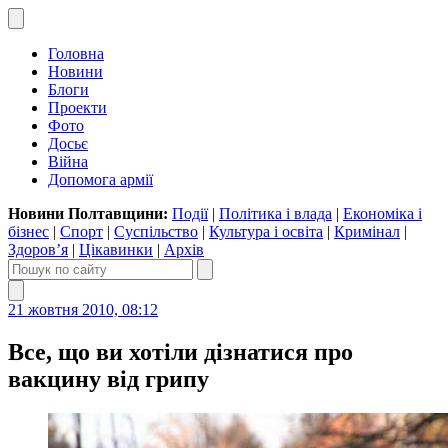
Головна
Новини
Блоги
Проекти
Фото
Досьє
Війна
Допомога армії
Новини Полтавщини:
Події
|
Політика і влада
|
Економіка і
бізнес
|
Спорт
|
Суспільство
|
Культура і освіта
|
Кримінал
|
Здоров’я
|
Цікавинки
|
Архів
21 жовтня 2010, 08:12
Все, що ви хотіли дізнатися про
вакцину від грипу