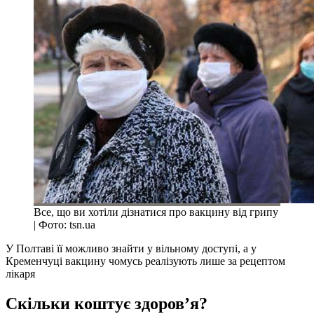
Все, що ви хотіли дізнатися про вакцину від грипу
| Фото: tsn.ua
У Полтаві її можливо знайти у вільному доступі, а у
Кременчуці вакцину чомусь реалізують лише за рецептом
лікаря
Скільки коштує здоров’я?