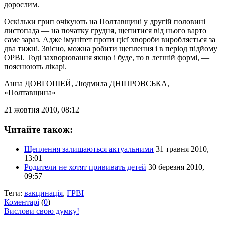
дорослим.
Оскільки грип очікують на Полтавщині у другій половині
листопада — на початку грудня, щепитися від нього варто
саме зараз. Адже імунітет проти цієї хвороби виробляється за
два тижні. Звісно, можна робити щеплення і в період підйому
ОРВІ. Тоді захворювання якщо і буде, то в легшій формі, —
пояснюють лікарі.
Анна ДОВГОШЕЙ, Людмила ДНІПРОВСЬКА
,
«Полтавщина»
21 жовтня 2010, 08:12
Читайте також:
Щеплення залишаються актуальними
31 травня 2010,
13:01
Родители не хотят прививать детей
30 березня 2010,
09:57
Теги:
вакцинація
,
ГРВІ
Коментарі
(
0
)
Вислови свою думку!