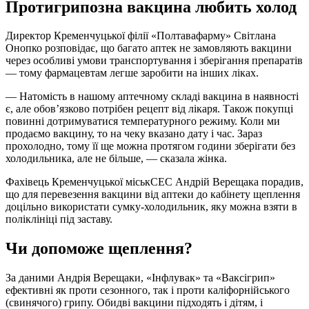
Протигрипозна вакцина любить холод
Директор Кременчуцької філії «Полтавафарму» Світлана
Онопко розповідає, що багато аптек не замовляють вакцини
через особливі умови транспортування і зберігання препаратів
— тому фармацевтам легше заробити на інших ліках.
— Натомість в нашому аптечному складі вакцина в наявності
є, але обов’язково потрібен рецепт від лікаря. Також покупці
повинні дотримуватися температурного режиму. Коли ми
продаємо вакцину, то на чеку вказано дату і час. Зараз
прохолодно, тому її ще можна протягом години зберігати без
холодильника, але не більше, — сказала жінка.
Фахівець Кременчуцької міськСЕС Андрій Верещака порадив,
що для перевезення вакцини від аптеки до кабінету щеплення
доцільно використати сумку-холодильник, яку можна взяти в
поліклініці під заставу.
Чи допоможе щеплення?
За даними Андрія Верещаки, «Інфлувак» та «Ваксігрип»
ефективні як проти сезонного, так і проти каліфорнійського
(свинячого) грипу. Обидві вакцини підходять і дітям, і