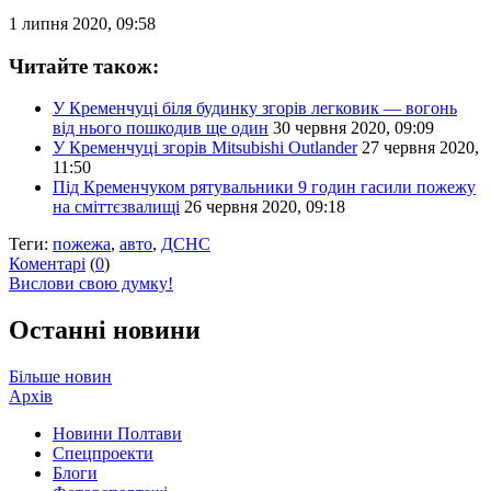
1 липня 2020, 09:58
Читайте також:
У Кременчуці біля будинку згорів легковик — вогонь
від нього пошкодив ще один
30 червня 2020, 09:09
У Кременчуці згорів Mitsubishi Outlander
27 червня 2020,
11:50
Під Кременчуком рятувальники 9 годин гасили пожежу
на сміттєзвалищі
26 червня 2020, 09:18
Теги:
пожежа
,
авто
,
ДСНС
Коментарі
(
0
)
Вислови свою думку!
Останні новини
Більше новин
Архів
Новини Полтави
Спецпроекти
Блоги