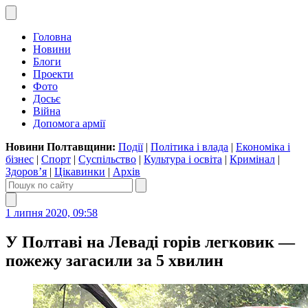
Головна
Новини
Блоги
Проекти
Фото
Досьє
Війна
Допомога армії
Новини Полтавщини:
Події
|
Політика і влада
|
Економіка і
бізнес
|
Спорт
|
Суспільство
|
Культура і освіта
|
Кримінал
|
Здоров’я
|
Цікавинки
|
Архів
1 липня 2020, 09:58
У Полтаві на Леваді горів легковик —
пожежу загасили за 5 хвилин