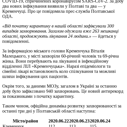
COVID-19, спричинених коронавірусом SARS-CoV-2. За добу
два нових інфікування виявили у Полтаві та два — у
Кременчуці. Про це повідомила прес-служба Полтавської
ОДА.
«Від початку карантину в нашій області зафіксували 300
випадків захворювання. Загалом одужали вже 263 мешканці
області, продовжують лікування 24 людини.»
— йдеться у
повідомленні.
За інформацією міського голови Кременчука Віталія
Малецького, у місті захворіли 60-річний чоловік та 69-річна
жінка. Вони перебувають на лікуванні в інфекційному
відділенні ЛІЛ «Кременчуцька». Наразі епідеміологи та
сімейні лікарі встановлюють коло спілкування та можливі
шляхи інфікування цих пацієнтів.
Окрім того, за даними МОЗу, загалом в Україні за останню
добу було зафіксовано 940 захворювань. Це новий антирекорд
за показниками з початку карантину.
Таким чином, офіційна динаміка розвитку захворюваності за
останні три дні у Полтавській області наступна:
Місто/район
2020.06.22
2020.06.23
2020.06.24
Кременчук
112
113
115