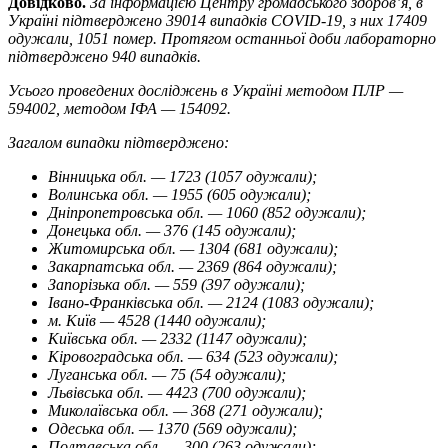
Довідково.
За інформацією Центру громадського здоров’я, в
Україні підтверджено 39014 випадків COVID-19, з них 17409
одужали, 1051 помер. Протягом останньої доби лабораторно
підтверджено 940 випадків.
Усього проведених досліджень в Україні методом ПЛР —
594002, методом ІФА — 154092.
Загалом випадки підтверджено:
Вінницька обл. — 1723 (1057 одужали);
Волинська обл. — 1955 (605 одужали);
Дніпропетровська обл. — 1060 (852 одужали);
Донецька обл. — 376 (145 одужали);
Житомирська обл. — 1304 (681 одужали);
Закарпатська обл. — 2369 (864 одужали);
Запорізька обл. — 559 (397 одужали);
Івано-Франківська обл. — 2124 (1083 одужали);
м. Київ — 4528 (1440 одужали);
Київська обл. — 2332 (1147 одужали);
Кіровоградська обл. — 634 (523 одужали);
Луганська обл. — 75 (54 одужали);
Львівська обл. — 4423 (700 одужали);
Миколаївська обл. — 368 (271 одужали);
Одеська обл. — 1370 (569 одужали);
Полтавська обл. — 300 (263 одужали);