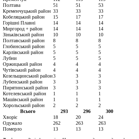
Полтава
51
51
53
Кременчуцький район
33
33
33
Кобеляцький район
15
17
17
Горішні Плавні
14
14
14
Миргород + район
14
14
14
Зіньківський район
10
10
10
Полтавський район
8
8
8
Глобинський район
5
5
5
Карлівський район
5
5
5
Лубни
5
5
5
Оржицький район
4
4
4
Чутівський район
4
4
4
Козельщинський район
3
3
3
Лубенський район
3
3
3
Пирятинський район
3
3
3
Котелевський район
1
1
1
Машівcький район
1
1
1
Хорольський район
2
2
2
Всього
293
296
300
Хворіє
18
20
24
Одужало
262
263
263
Померло
13
13
13