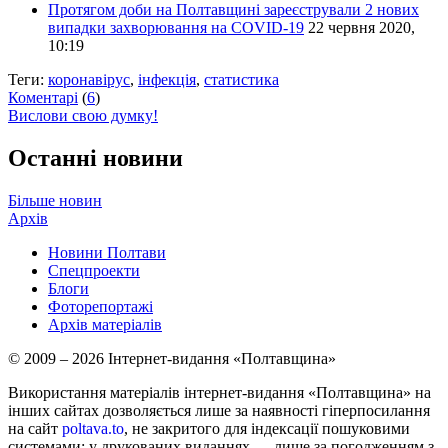
Протягом доби на Полтавщині зареєстрували 2 нових
випадки захворювання на COVID-19
22 червня 2020,
10:19
Теги:
коронавірус
,
інфекція
,
статистика
Коментарі
(
6
)
Вислови свою думку!
Останні новини
Більше новин
Архів
Новини Полтави
Спецпроекти
Блоги
Фоторепортажі
Архів матеріалів
© 2009 – 2026 Інтернет-видання «Полтавщина»
Використання матеріалів інтернет-видання «Полтавщина» на
інших сайтах дозволяється лише за наявності гіперпосилання
на сайт
poltava.to
, не закритого для індексації пошуковими
системами; у друкованих виданнях — лише за погодженням з