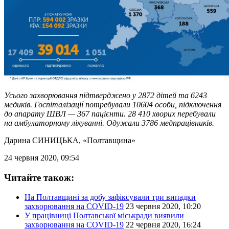
Усього захворювання підтверджено у 2872 дітей та 6243
медиків. Госпіталізації потребували 10604 особи, підключення
до апарату ШВЛ — 367 пацієнти. 28 410 хворих перебували
на амбулаторному лікуванні. Одужали 3786 медпрацівників.
Дарина СИНИЦЬКА
, «Полтавщина»
24 червня 2020, 09:54
Читайте також:
На Полтавщині за добу зафіксували три випадки
захворювання на COVID-19
23 червня 2020, 10:20
У працівниці Полтавської міськради виявили
захворювання на COVID-19
22 червня 2020, 16:24