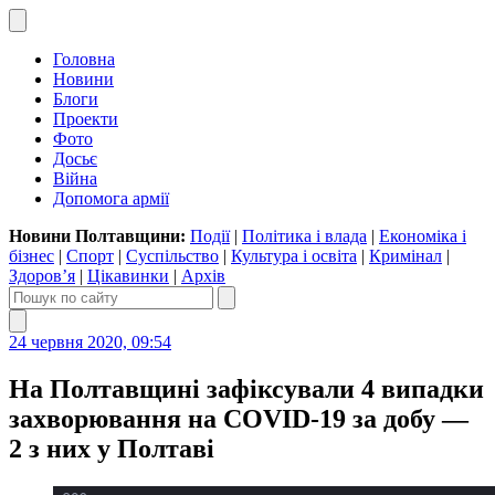
Головна
Новини
Блоги
Проекти
Фото
Досьє
Війна
Допомога армії
Новини Полтавщини:
Події
|
Політика і влада
|
Економіка і
бізнес
|
Спорт
|
Суспільство
|
Культура і освіта
|
Кримінал
|
Здоров’я
|
Цікавинки
|
Архів
24 червня 2020, 09:54
На Полтавщині зафіксували 4 випадки
захворювання на COVID-19 за добу —
2 з них у Полтаві