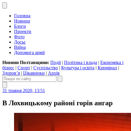
Головна
Новини
Блоги
Проекти
Фото
Досьє
Війна
Допомога армії
Новини Полтавщини:
Події
|
Політика і влада
|
Економіка і
бізнес
|
Спорт
|
Суспільство
|
Культура і освіта
|
Кримінал
|
Здоров’я
|
Цікавинки
|
Архів
31 травня 2020, 13:51
В Лохвицькому районі горів ангар