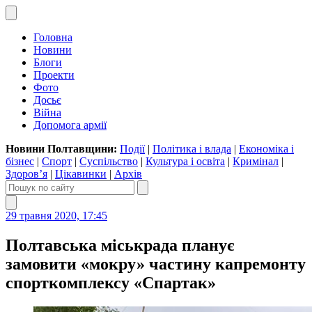
Головна
Новини
Блоги
Проекти
Фото
Досьє
Війна
Допомога армії
Новини Полтавщини:
Події
|
Політика і влада
|
Економіка і
бізнес
|
Спорт
|
Суспільство
|
Культура і освіта
|
Кримінал
|
Здоров’я
|
Цікавинки
|
Архів
29 травня 2020, 17:45
Полтавська міськрада планує
замовити «мокру» частину капремонту
спорткомплексу «Спартак»