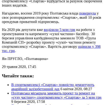
спорткомплексу «Спартак» відбудеться за рахунок скорочення
інших видатків.
Нагадаємо, восени 2019 року Полтавська влада
повернула
у
своє розпорядження спорткомплекс «Спартак», який 10 років
орендував приватний підприємець.
На 2020 рік депутати вже
виділили 5 млн грн
на роботи з
проектування та капремонту «сухої частини» басейну. 30
березня управління капбудівництва замовило ТОВ «Група
Компаній СП» розробку проекту «сухої» частини ремонту
спорткомплексу «Спартак». Вартість договору
оцінили у 398
тис. грн
.
Ян ПРУГЛО
, «Полтавщина»
29 травня 2020, 17:45
Читайте також:
В спорткомплексі «Спартак» повністю демонтують
аварійний залізобетонний дах
6 квітня 2020, 08:27
Полтавська міськрада замовить проект та ремонт на
«суху частину» спорткомплексу «Спартак» за 5 млн грн
9 березня 2020, 17:58