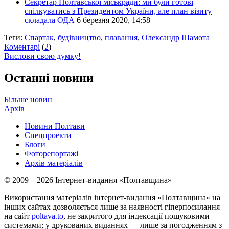
Секретар Полтавської міськради: ми були готові
спілкуватись з Президентом України, але план візиту
складала ОДА
6 березня 2020, 14:58
Теги:
Спартак
,
будівництво
,
плавання
,
Олександр Шамота
Коментарі
(
2
)
Вислови свою думку!
Останні новини
Більше новин
Архів
Новини Полтави
Спецпроекти
Блоги
Фоторепортажі
Архів матеріалів
© 2009 – 2026 Інтернет-видання «Полтавщина»
Використання матеріалів інтернет-видання «Полтавщина» на
інших сайтах дозволяється лише за наявності гіперпосилання
на сайт
poltava.to
, не закритого для індексації пошуковими
системами; у друкованих виданнях — лише за погодженням з