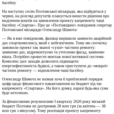
басейну
На наступну сесію Полтавської міськради, яка відбудеться у
червні, на розгляд депутатів планується винести рішення про
виділення коштів на замовлення проекту капремонту чаші
басейну «Спартак». Про це «Полтавщині» повідомив секретар
Полтавської міськради Олександр Шамота:
— Як я вже повідомляв, фахівці вирішили замінити аварійний
дах спорткомплексу, який є небезпечним. Тому ми спочатку
замовили проект так званої «сухої» частини ремонту:
замінимо дах, відремонтуємо та утеплимо фасад, замінимо
вікна. Потрібно провести монтаж нової витяжної системи.
Комплекс цих заходів дозволить підвищити
енергоефективність будівлі, а також приступити до «мокрої»
частини ремонту — відновлення чаші басейну.
Олександр Шамота не назвав хоча б приблизний порядок
цифр щодо фінансового навантаження на бюджет під час
капремонту «Спартака». На його думку, наразі будь-яка сума
буде неточною.
За фінансовими результатами І кварталу 2020 року міський
бюджет Полтави не доотримав 28 млн грн (за квітень — 38
млн грн з мінусом). Тому реалізація проекту капремонту