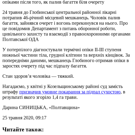
опіками після того, як палив багаття біля очерету
24 травня до Глобинської центральної районної лікарні
потрапив 46-річний місцевий мешканець. Чоловік палив
багаття, зайнявся очерет і вогонь перекинувся на нього. Про
це повідомив Департамент з питань оборонної роботи,
цивільного захисту та взаємодії з правоохоронними органами
Полтавської ОДА
У потерпілого діагностували термічні опіки ІІ-ІІІ ступеня
нижньої частини тіла, грудної клітини та верхніх кінцівок. За
попередніми даними, мешканець Глобиного отримав опіки в
заростях очерету під час підпалу багаття.
Стан здоров’я чоловіка — тяжкий.
Нагадаємо, у квітні у Козельщинському районі суд замість
штрафу
призначив умовне покарання за підпал сухостою
, в
результаті якого згоріло 1,4 га трави.
Дарина СИНИЦЬКА
, «Полтавщина»
25 травня 2020, 09:17
Читайте також: