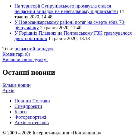
На території Супрунівського промвузла стався
нещасний випадок на нелегальному підприємстві
14
травня 2020, 14:48
У Новосанжарському районі потяг на смерть збив 78-
річну жінку
2 травня 2020, 11:40
У Горішніх Плавнях на Полтавському ГЗК травмувалося
двоє робітників
1 травня 2020, 13:18
Теги:
нещасний випадок
Коментарі
(
8
)
Вислови свою думку!
Останні новини
Більше новин
Архів
Новини Полтави
Спецпроекти
Блоги
Фоторепортажі
Архів матеріалів
© 2009 – 2026 Інтернет-видання «Полтавщина»