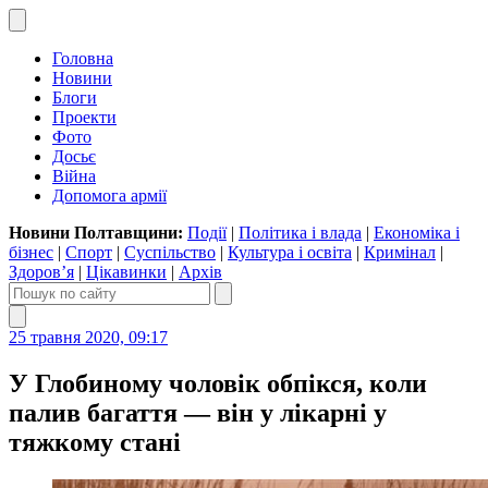
Головна
Новини
Блоги
Проекти
Фото
Досьє
Війна
Допомога армії
Новини Полтавщини:
Події
|
Політика і влада
|
Економіка і
бізнес
|
Спорт
|
Суспільство
|
Культура і освіта
|
Кримінал
|
Здоров’я
|
Цікавинки
|
Архів
25 травня 2020, 09:17
У Глобиному чоловік обпікся, коли
палив багаття — він у лікарні у
тяжкому стані