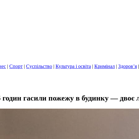
нес
|
Спорт
|
Суспільство
|
Культура і освіта
|
Кримінал
|
Здоров’я
 годин гасили пожежу в будинку — двоє л