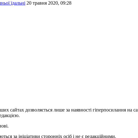
ньої їдальні
20 травня 2020, 09:28
ших сайтах дозволяється лише за наявності гіперпосилання на с
едакцією.
нові.
ться за ініціативи сторонніх осіб і не є редакційними.