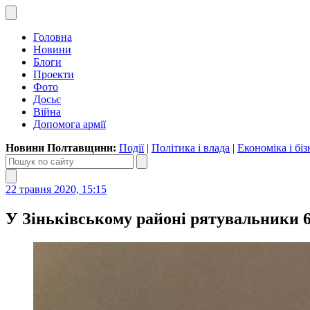
Головна
Новини
Блоги
Проекти
Фото
Досьє
Війна
Допомога армії
Новини Полтавщини:
Події
|
Політика і влада
|
Економіка і біз
22 травня 2020, 15:15
У Зіньківському районі рятувальники 6