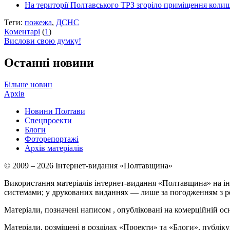
На території Полтавського ТРЗ згоріло приміщення колиш
Теги:
пожежа
,
ДСНС
Коментарі
(
1
)
Вислови свою думку!
Останні новини
Більше новин
Архів
Новини Полтави
Спецпроекти
Блоги
Фоторепортажі
Архів матеріалів
© 2009 – 2026 Інтернет-видання «Полтавщина»
Використання матеріалів інтернет-видання «Полтавщина» на ін
системами; у друкованих виданнях — лише за погодженням з р
Матеріали, позначені написом
, опубліковані на комерційній ос
Матеріали, розміщені в розділах «Проекти» та «Блоги», публікую