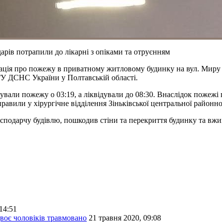
арів потрапили до лікарні з опіками та отруєнням
ція про пожежу в приватному житловому будинку на вул. Миру в 
ГУ ДСНС України у Полтавській області.
али пожежу о 03:19, а ліквідували до 08:30. Внаслідок пожежі п
авили у хірургічне відділення Зіньківської центральної районної
подарчу будівлю, пошкодив стіни та перекриття будинку та вжива
14:51
воє чоловіків травмовано
21 травня 2020, 09:08