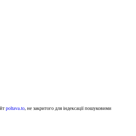
айт
poltava.to
, не закритого для індексації пошуковими