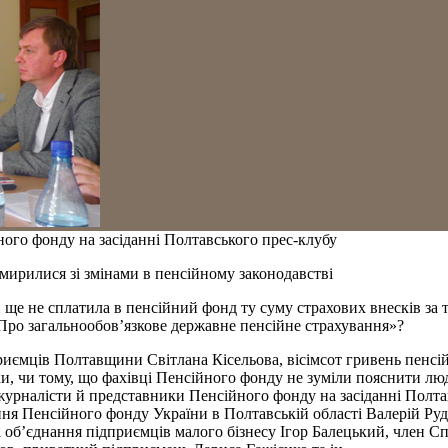
ого фонду на засіданні Полтавського прес-клубу
мирилися зі змінами в пенсійному законодавстві
 не сплатила в пенсійний фонд ту суму страхових внесків за тре
«Про загальнообов’язкове державне пенсійне страхування»?
риємців Полтавщини Світлана Кісельова, вісімсот гривень пенсій
ки, чи тому, що фахівці Пенсійного фонду не зуміли пояснити лю
журналісти й представники Пенсійного фонду на засіданні Полтав
ння Пенсійного фонду України в Полтавській області Валерій Ру
об’єднання підприємців малого бізнесу Ігор Балецький, член С