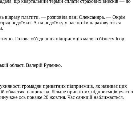
адала, що квартальний термін сплати страхових внесків — до
ь відразу платити, — розповіла пані Олександра. — Окрім
розряд недоїмки. А на недоїмку у нас потім нараховуються
м.
тично. Голова об’єднання підприємців малого бізнесу Ігор
ій області Валерій Руденко.
слухняності громадян приватних підприємців, як називає цих
ькій областях, наприклад, більше приватних підприємців учасно
ртину вже ось покаже 20 жовтня. Час санкцій наближається.