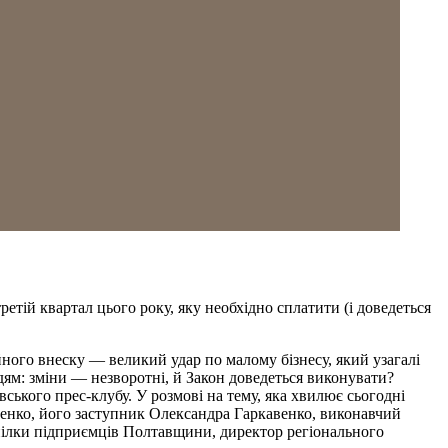
тій квартал цього року, яку необхідно сплатити (і доведеться
ного внеску — великий удар по малому бізнесу, який узагалі
дям: зміни — незворотні, й Закон доведеться виконувати?
ського прес-клубу. У розмові на тему, яка хвилює сьогодні
денко, його заступник Олександра Гаркавенко, виконавчий
пілки підприємців Полтавщини, директор регіонального