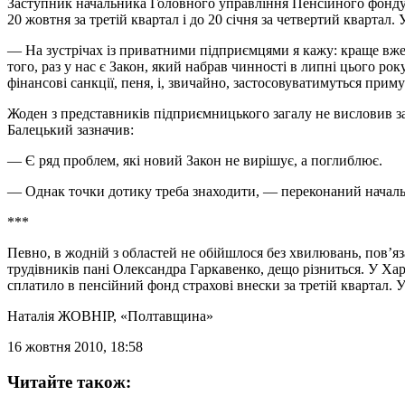
Заступник начальника Головного управління Пенсійного фонду 
20 жовтня за третій квартал і до 20 січня за четвертий квартал.
— На зустрічах із приватними підприємцями я кажу: краще вже
того, раз у нас є Закон, який набрав чинності в липні цього ро
фінансові санкції, пеня, і, звичайно, застосовуватимуться при
Жоден з представників підприємницького загалу не висловив за
Балецький зазначив:
— Є ряд проблем, які новий Закон не вирішує, а поглиблює.
— Однак точки дотику треба знаходити, — переконаний началь
***
Певно, в жодній з областей не обійшлося без хвилювань, пов’яз
трудівників пані Олександра Гаркавенко, дещо різниться. У Хар
сплатило в пенсійний фонд страхові внески за третій квартал. 
Наталія ЖОВНІР
, «Полтавщина»
16 жовтня 2010, 18:58
Читайте також: