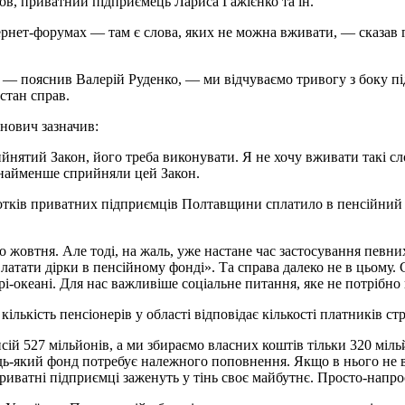
в, приватний підприємець Лариса Гажієнко та ін.
тернет-форумах — там є слова, яких не можна вживати, — сказав
, — пояснив Валерій Руденко, — ми відчуваємо тривогу з боку пі
стан справ.
нович зазначив:
йнятий Закон, його треба виконувати. Я не хочу вживати такі сл
х найменше сприйняли цей Закон.
ідсотків приватних підприємців Полтавщини сплатило в пенсійний
 жовтня. Але тоді, на жаль, уже настане час застосування певни
атати дірки в пенсійному фонді». Та справа далеко не в цьому. С
і-океані. Для нас важливіше соціальне питання, яке не потрібно
ількість пенсіонерів у області відповідає кількості платників ст
й 527 мільйонів, а ми збираємо власних коштів тільки 320 мільй
ь-який фонд потребує належного поповнення. Якщо в нього не вкл
риватні підприємці заженуть у тінь своє майбутнє. Просто-напрос