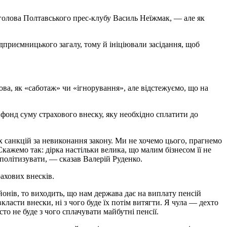
 голова Полтавського прес-клубу Василь Неїжмак, — але як
дприємницького загалу, тому й ініціювали засідання, щоб
ова, як «саботаж» чи «ігнорування», але відстежуємо, що на
 фонд суму страхового внеску, яку необхідно сплатити до
х санкцій за невиконання закону. Ми не хочемо цього, прагнемо
кажемо так: дірка настільки велика, що малим бізнесом її не
 політизувати, — сказав Валерій Руденко.
рахових внесків.
онів, то виходить, що нам держава дає на виплату пенсій
асти внески, ні з чого буде їх потім витягти. Я чула — дехто
то не буде з чого сплачувати майбутні пенсії.