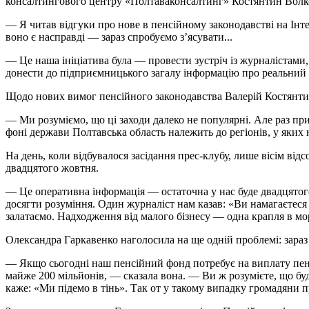
консалтингового центру «Полтаваконсалтинг» Костянтин Волко
— Я читав відгуки про нове в пенсійному законодавстві на Ін
воно є насправді — зараз спробуємо з’ясувати...
— Це наша ініціатива була — провести зустріч із журналістами
донести до підприємницького загалу інформацію про реальний 
Щодо нових вимог пенсійного законодавства Валерій Костянти
— Ми розуміємо, що ці заходи далеко не популярні. Але раз при
фоні держави Полтавська область належить до регіонів, у яки
На день, коли відбувалося засідання прес-клубу, лише вісім в
двадцятого жовтня.
— Це оперативна інформація — остаточна у нас буде двадцятого
досягти розуміння. Один журналіст нам казав: «Ви намагаєтеся л
залатаємо. Надходження від малого бізнесу — одна крапля в мор
Олександра Гаркавенко наголосила на ще одній проблемі: зараз к
— Якщо сьогодні наш пенсійний фонд потребує на виплату пенсі
майже 200 мільйонів, — сказала вона. — Ви ж розумієте, що буд
каже: «Ми підемо в тінь». Так от у такому випадку громадяни п