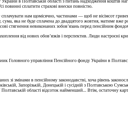
України в Полтавській області з питань надходження коштів наг
 Усі повинні сплатити страхові внески повністю.
 сплачувати нам щомісячно, частинами — щоб не вісімсот гривен
ку, сума, яка не буде сплачена до двадцятого жовтня, матиме вже 
мусові стягнення невиконаних зобов’язань перед пенсійним фондо
хоплення від нових обов’язків і перспектив. Люди настроєні кри
ник Головного управління Пенсійного фонду України в Полтавськ
аних зі змінами в пенсійному законодавстві, хоча рівень законо
ківській, Запорізькій, Донецькій і сусідній з Полтавською Сумс
У Полтавській області відсоток найменший... Втім, остаточну ка