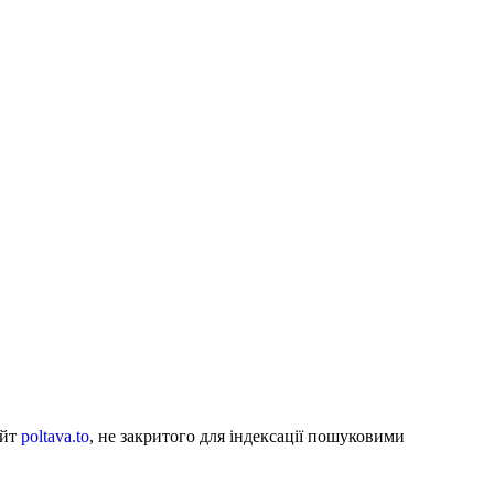
айт
poltava.to
, не закритого для індексації пошуковими