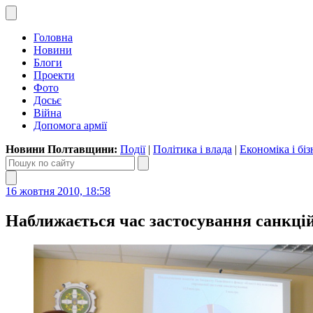
Головна
Новини
Блоги
Проекти
Фото
Досьє
Війна
Допомога армії
Новини Полтавщини:
Події
|
Політика і влада
|
Економіка і біз
16 жовтня 2010, 18:58
Наближається час застосування санкці