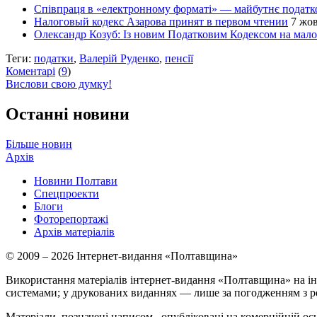
Співпраця в «електронному форматі» — майбутнє податк
Налоговый кодекс Азарова принят в первом чтении
7 жов
Олександр Козуб: Із новим Податковим Кодексом на мало
Теги:
податки
,
Валерій Руденко
,
пенсії
Коментарі
(
9
)
Вислови свою думку!
Останні новини
Більше новин
Архів
Новини Полтави
Спецпроекти
Блоги
Фоторепортажі
Архів матеріалів
© 2009 – 2026 Інтернет-видання «Полтавщина»
Використання матеріалів інтернет-видання «Полтавщина» на ін
системами; у друкованих виданнях — лише за погодженням з р
Матеріали, позначені написом
, опубліковані на комерційній ос