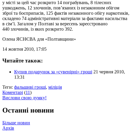
у місті за цей час розкрито 14 пограбувань, 8 тілесних
ушкоджень, 12 злочинів, пов’язаних із незаконним обігом
зброї та боєприпасів, 125 фактів незаконного обігу наркотиків,
складено 74 адміністративні матеріали за фактами насильства
в сім’ї. Загалом у Полтаві за вересень зареєстровано
440 злочинів, із яких розкрито 392.
Олена ЯСНЄВА
для «Полтавщини»
14 жовтня 2010, 17:05
Читайте також:
Купив подарунок за «сувенірні» гроші
21 червня 2010,
13:31
Теги:
фальшиві гроші
,
міліція
Коментарі
(
11
)
Вислови свою думку!
Останні новини
Більше новин
Архів