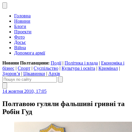
Головна
Новини
Блоги
Проекти
Фото
Досьє
Війна
Допомога армії
Новини Полтавщини:
Події
|
Політика і влада
|
Економіка і
бізнес
|
Спорт
|
Суспільство
|
Культура і освіта
|
Кримінал
|
Здоров’я
|
Цікавинки
|
Архів
14 жовтня 2010, 17:05
Полтавою гуляли фальшиві гривні та
Робін Гуд