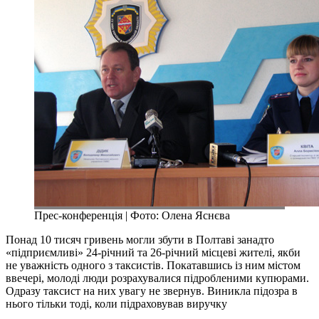
Прес-конференція | Фото: Олена Яснєва
Понад 10 тисяч гривень могли збути в Полтаві занадто
«підприємливі» 24-річний та 26-річний місцеві жителі, якби
не уважність одного з таксистів. Покатавшись із ним містом
ввечері, молоді люди розрахувалися підробленими купюрами.
Одразу таксист на них увагу не звернув. Виникла підозра в
нього тільки тоді, коли підраховував виручку