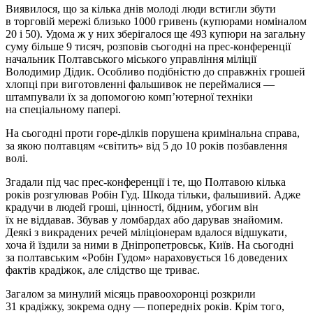
Виявилося, що за кілька днів молоді люди встигли збути
в торговій мережі близько 1000 гривень (купюрами номіналом
20 і 50). Удома ж у них зберігалося ще 493 купюри на загальну
суму більше 9 тисяч, розповів сьогодні на прес-конференції
начальник Полтавського міського управління міліції
Володимир Дідик. Особливо подібністю до справжніх грошей
хлопці при виготовленні фальшивок не переймалися —
штампували їх за допомогою комп’ютерної техніки
на спеціальному папері.
На сьогодні проти горе-ділків порушена кримінальна справа,
за якою полтавцям «світить» від 5 до 10 років позбавлення
волі.
Згадали під час прес-конференції і те, що Полтавою кілька
років розгулював Робін Гуд. Шкода тільки, фальшивий. Адже
крадучи в людей гроші, цінності, бідним, убогим він
їх не віддавав. Збував у ломбардах або дарував знайомим.
Деякі з викрадених речей міліціонерам вдалося відшукати,
хоча й їздили за ними в Дніпропетровськ, Київ. На сьогодні
за полтавським «Робін Гудом» нараховується 16 доведених
фактів крадіжок, але слідство ще триває.
Загалом за минулий місяць правоохоронці розкрили
31 крадіжку, зокрема одну — попередніх років. Крім того,