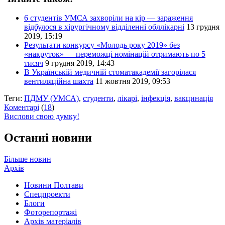
6 студентів УМСА захворіли на кір — зараження
відбулося в хірургічному відділенні обллікарні
13 грудня
2019, 15:19
Результати конкурсу «Молодь року 2019» без
«накруток» — переможці номінацій отримають по 5
тисяч
9 грудня 2019, 14:43
В Українській медичній стоматакадемії загорілася
вентиляційна шахта
11 жовтня 2019, 09:53
Теги:
ПДМУ (УМСА)
,
студенти
,
лікарі
,
інфекція
,
вакцинація
Коментарі
(
18
)
Вислови свою думку!
Останні новини
Більше новин
Архів
Новини Полтави
Спецпроекти
Блоги
Фоторепортажі
Архів матеріалів