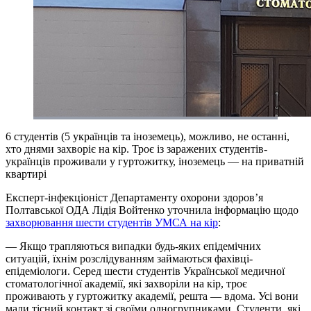
6 студентів (5 українців та іноземець), можливо, не останні,
хто днями захворіє на кір. Троє із заражених студентів-
українців проживали у гуртожитку, іноземець — на приватній
квартирі
Експерт-інфекціоніст Департаменту охорони здоров’я
Полтавської ОДА Лідія Войтенко уточнила інформацію щодо
захворювання шести студентів УМСА на кір
:
— Якщо трапляються випадки будь-яких епідемічних
ситуацій, їхнім розслідуванням займаються фахівці-
епідеміологи. Серед шести студентів Української медичної
стоматологічної академії, які захворіли на кір, троє
проживають у гуртожитку академії, решта — вдома. Усі вони
мали тісний контакт зі своїми одногрупниками. Студенти, які