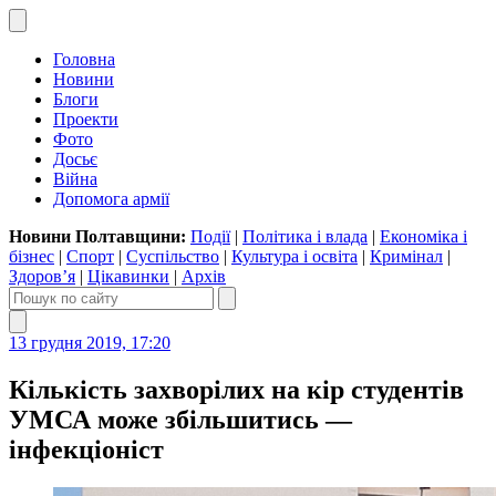
Головна
Новини
Блоги
Проекти
Фото
Досьє
Війна
Допомога армії
Новини Полтавщини:
Події
|
Політика і влада
|
Економіка і
бізнес
|
Спорт
|
Суспільство
|
Культура і освіта
|
Кримінал
|
Здоров’я
|
Цікавинки
|
Архів
13 грудня 2019, 17:20
Кількість захворілих на кір студентів
УМСА може збільшитись —
інфекціоніст