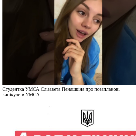
Студентка УМСА Єлізавета Пеняшкіна про позапланові
канікули в УМСА