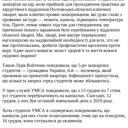
захворіли на кір, коли прийшли для проходження практики до
хірургічного відділення Полтавської обласної клінічної
лікарні, мали клінічні прояви захворювання, які дуже схожі з
проявами застуди — нежить, кашель, підвищена температура
тіла. Проте, немає ніяких підстав для ствердження, що
причиною їхнього зараження було перебування у відділенні
обласної лікарні. Ми, лікарі, вже вкотре переконливо
наголошуємо на надзвичайній необхідності для всіх, хто не
має протипоказань, зробити профілактичні щеплення проти
кору. Адже цього вимагає захист здоров’я та життя кожної
свідомої людини!
Також Лідія Войтенко повідомила, що 5-ро захворілих
студентів — громадяни України, 6-й — іноземець, який
проживав на приватній квартирі. Інфекціоніст припустила,
що кількість хворих серед студентів може збільшитись.
У прес-службі УМСА повідомили, що з 13 грудня по 7 січня
усі студенти перебуватимуть на канікулах. Сьогодні, 12
грудня, у них був останній навчальний день у 2019 році.
Хоча студенти УМСА в соцмережах повідомляють, що
канікули для них стали позаплановими, тому що на понеділок,
16 грудня, вони готувалися до екзаменів.