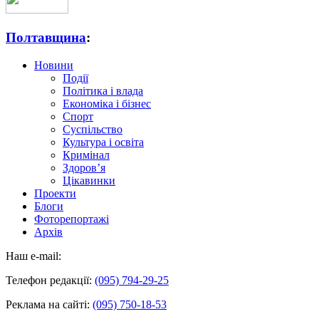
Полтавщина
:
Новини
Події
Політика і влада
Економіка і бізнес
Спорт
Суспільство
Культура і освіта
Кримінал
Здоров’я
Цікавинки
Проекти
Блоги
Фоторепортажі
Архів
Наш e-mail:
Телефон редакції:
(095) 794-29-25
Реклама на сайті:
(095) 750-18-53