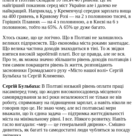
найгірший показник серед міст України але і далеко не
найкращий. Наприклад, у Кременчуці середня зарплата вища
на 400 гривень, в Кривому Розі — на 2 з половиною тисячі, в
Горішніх Плавнях — на 4 з половиною, а в Києві на 6 з
половиною, тобто на 65%. А 65% це дуже багато.
Хтось скаже, що це логічно. Що в Полтаві не залишилось
великих підприємств. Що економіка міста роками занепадає.
Що велика частина доходів знаходиться в тіні. То ж звідки
взятися високій заробітній платі. Все це правда, але не вся.
Про те, як можна значно збільшити рівень доходів полтавців і
тим самим покращити рівень їх життя, розповідають
засновники Громадського руху «Місто нашої волі» Сергій
Бульбаха та Сергій Клименко.
Сергій Бульбаха:
В Полтаві низький рівень оплати праці
насамперед тому, що жоден високопосадовець місцевого
самоврядування за всі роки незалежності не тільки не вів
роботу, спрямовану на підвищення зарплат, а навіть ніколи не
говорив про це. Не знаю чому, але всі полтавські мери
вважали, що їх єдина задача — підтримка життєдіяльності
міста на мінімальному рівні. І все. Ніякого розвитку. Навіть
гасло вигадали: «мер — це генеральний двірник». Смішно
дивитись, як багаті та самодостатні люди чубляться за посаду
двірника.