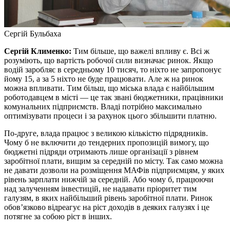
Сергій Бульбаха
Сергій Клименко:
Тим більше, що важелі впливу є. Всі ж
розуміють, що вартість робочої сили визначає ринок. Якщо
водій заробляє в середньому 10 тисяч, то ніхто не запропонує
йому 15, а за 5 ніхто не буде працювати. Але ж на ринок
можна впливати. Тим більш, що міська влада є найбільшим
роботодавцем в місті — це так звані бюджетники, працівники
комунальних підприємств. Владі потрібно максимально
оптимізувати процеси і за рахунок цього збільшити платню.
По-друге, влада працює з великою кількістю підрядників.
Чому б не включити до тендерних пропозицій вимогу, що
бюджетні підряди отримають лише організації з рівнем
заробітної плати, вищим за середній по місту. Так само можна
не давати дозволи на розміщення МАФів підприємцям, у яких
рівень зарплати нижчій за середній. Або чому б, працюючи
над залученням інвестицій, не надавати пріоритет тим
галузям, в яких найбільший рівень заробітної плати. Ринок
обов’язково відреагує на ріст доходів в деяких галузях і це
потягне за собою ріст в інших.