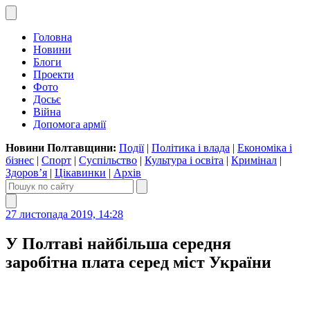
Головна
Новини
Блоги
Проекти
Фото
Досьє
Війна
Допомога армії
Новини Полтавщини:
Події
|
Політика і влада
|
Економіка і
бізнес
|
Спорт
|
Суспільство
|
Культура і освіта
|
Кримінал
|
Здоров’я
|
Цікавинки
|
Архів
27 листопада 2019, 14:28
У Полтаві найбільша середня
заробітна плата серед міст України