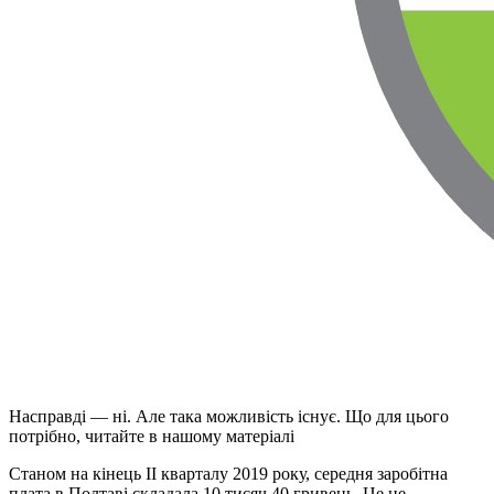
Насправді — ні. Але така можливість існує. Що для цього
потрібно, читайте в нашому матеріалі
Станом на кінець ІІ кварталу 2019 року, середня заробітна
плата в Полтаві складала 10 тисяч 40 гривень. Це не