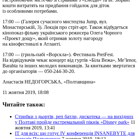
кошти витратять на придбання гойдалок для діток
із особливими потребами.
17:00 — (Галерея сучасного мистецтва Jump, вул.
Монастирській, 3). Лекція про стріт-арт. Також відбудеться
кінопоказ фільму українського режисера Олега Чорного
«Проект дощу», який отримав золоту нагороду
на кінофестивалі в Атланті.
17:00 — (гриль-пабі «Ворскла»). Фестиваль PreiFest.
На відвідувачів чекає концерт від гуртів «Біла Вежа», Me’lenor,
Barahta та інших молодих виконавців. За квитками звертатися
до організаторів — 050-244-30-20.
Анастасія НЕДОГОРСЬКА
, «Полтавщина»
11 жовтня 2019, 18:08
Читайте також:
Стрибки з дьортів, реп батли, дискотека — на вихідних
у Полтаві пройде екстремальний пікнік «Disney park»
11
жовтня 2019, 13:41
IT для всіх: що готує IV конференція INSANEBYTE для
жителів Полтавщини
7 жовтня 2019, 18:12