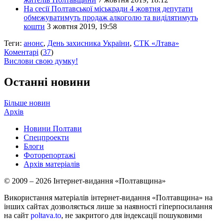
На сесії Полтавської міськради 4 жовтня депутати
обмежуватимуть продаж алкоголю та виділятимуть
кошти
3 жовтня 2019, 19:58
Теги:
анонс
,
День захисника України
,
СТК «Лтава»
Коментарі
(
37
)
Вислови свою думку!
Останні новини
Більше новин
Архів
Новини Полтави
Спецпроекти
Блоги
Фоторепортажі
Архів матеріалів
© 2009 – 2026 Інтернет-видання «Полтавщина»
Використання матеріалів інтернет-видання «Полтавщина» на
інших сайтах дозволяється лише за наявності гіперпосилання
на сайт
poltava.to
, не закритого для індексації пошуковими