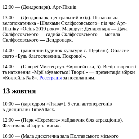
12:00 — (Дендропарк). Арт-Пікнік.
13:00 — (Дендропарк, центральний вхід). Пізнавальна
велопокатенька «Шляхами Скліфосовського» під час Арт-
Пікніку «Осінь 2019 року». Маршрут: Дендропарк — Дача
Скліфосовського — садиба Скліфосовського — могила
Скліфосовського — Дендропарк.
14:00 — (районний будинок культури с. Щербані). Обласне
свято «Будь благословенна, Покрово!».
14:00 — (Галереї Мистец вул. Європейська, 5). Вечір творчості
та натхнення «Мрії збуваються! Твори!» — презентація збірки
«Коктейль № 8».
Реєстрація
за посиланням.
13 жовтня
10:00 — (картодром «Лтава»). 5 етап автоперегонів
в дисципліні TimeAttack.
12:00 — (Парк «Перемога» майданчик біля атракціонів).
Фестиваль «Сиру та вина».
16:00 — (Мала дискотечна зала Полтавського міського