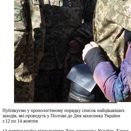
Публікуємо у хронологічному порядку список найцікавіших
заходів, які проведуть у Полтаві до Дня захисника України
з 12 по 14 жовтня
14 жовтня країна відзначатиме День захисника України. Також