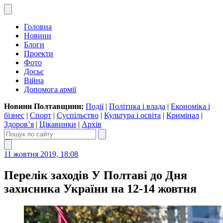
Головна
Новини
Блоги
Проекти
Фото
Досьє
Війна
Допомога армії
Новини Полтавщини:
Події
|
Політика і влада
|
Економіка і
бізнес
|
Спорт
|
Суспільство
|
Культура і освіта
|
Кримінал
|
Здоров’я
|
Цікавинки
|
Архів
11 жовтня 2019, 18:08
Перелік заходів У Полтаві до Дня
захисника України на 12-14 жовтня