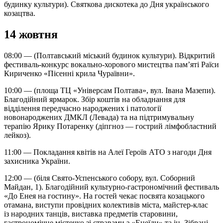
будинку культури). Святкова дискотека до Дня українського
козацтва.
14 жовтня
08:00 — (Полтавський міський будинок культури). Відкритий
фестиваль-конкурс вокально-хорового мистецтва пам’яті Раїси
Кириченко «Пісенні крила Чураївни».
10:00 — (площа ТЦ «Універсам Полтава», вул. Івана Мазепи).
Благодійний ярмарок. Збір коштів на обладнання для
відділення передчасно народжених і патології
новонароджених ДМКЛ (Левада) та на підтримувальну
терапію Ярику Потаренку (діпгноз — гострий лімфобластний
лейкоз).
11:00 — Покладання квітів на Алеї Героїв АТО з нагоди Дня
захисника України.
12:00 — (біля Свято-Успенського собору, вул. Соборний
Майдан, 1). Благодійний культурно-гастрономічний фестиваль
«До Енея на гостину». На гостей чекає посвята козацького
отамана, виступи провідних колективів міста, майстер-клас
із народних танців, виставка предметів старовини,
гастрономічне містечко зі стравами з «Енеїди» та ін. Зібрані