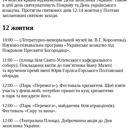
в цей день святкуватимуть Покрову та День українського
козацтва. Протягом святкових днів 12-14 жовтня у Полтаві
заплановані святкові заходи.
12 жовтня
10:00 — (Літературно-меморіальний музей ім. В.Г. Короленка).
Науково-пізнавальна програма «Українське козацтво під
Покровом Пресвятої Богородиці».
11:00 — (площа біля Свято-Успенського кафедрального
собору). Покладання квітів до пам’ятника Івану Мазепі
та вручення премії імені Юрія Горліса-Горського Полтавської
облради.
12:00 — (Парк «Перемога»). Фестиваль хризантем. Щоб взяти
участь у флеш-мобі, потрібно принести кущ хризантеми
в парк та висадити його.
12:00 — (Парк «Перемога», майданчик біля атракціонів).
Фестиваль «Сиру та вина».
12:00 — (Театральна Площа). Доброчинна акція до Дня
захисника України.