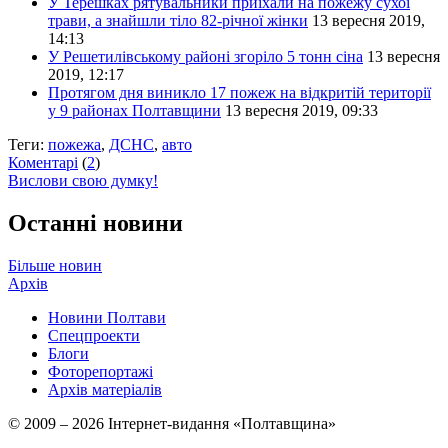
У Терешках рятувальники приїхали на пожежу сухої
трави, а знайшли тіло 82-річної жінки
13 вересня 2019,
14:13
У Решетилівському районі згоріло 5 тонн сіна
13 вересня
2019, 12:17
Протягом дня виникло 17 пожеж на відкритій території
у 9 районах Полтавщини
13 вересня 2019, 09:33
Теги:
пожежа
,
ДСНС
,
авто
Коментарі
(
2
)
Вислови свою думку!
Останні новини
Більше новин
Архів
Новини Полтави
Спецпроекти
Блоги
Фоторепортажі
Архів матеріалів
© 2009 – 2026 Інтернет-видання «Полтавщина»