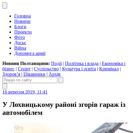
Головна
Новини
Блоги
Проекти
Фото
Досьє
Війна
Допомога армії
Новини Полтавщини:
Події
|
Політика і влада
|
Економіка і
бізнес
|
Спорт
|
Суспільство
|
Культура і освіта
|
Кримінал
|
Здоров’я
|
Цікавинки
|
Архів
16 вересня 2019, 11:41
У Лохвицькому районі згорів гараж із
автомобілем