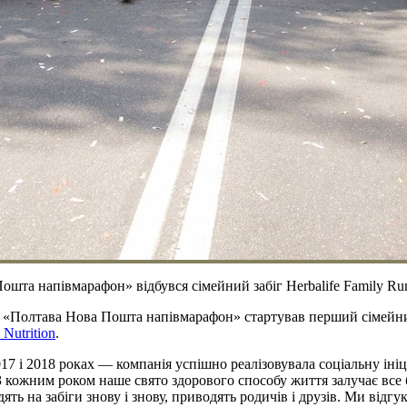
шта напівмарафон» відбувся сімейний забіг Herbalife Family Ru
ь «Полтава Нова Пошта напівмарафон» стартував перший сімейний 
 Nutrition
.
17 і 2018 роках — компанія успішно реалізовувала соціальну ініц
 З кожним роком наше свято здорового способу життя залучає все 
ь на забіги знову і знову, приводять родичів і друзів. Ми відгук