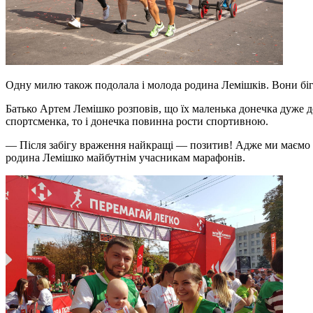
Одну милю також подолала і молода родина Лемішків. Вони бігл
Батько Артем Лемішко розповів, що їх маленька донечка дуже до
спортсменка, то і донечка повинна рости спортивною.
— Після забігу враження найкращі — позитив! Адже ми маємо пе
родина Лемішко майбутнім учасникам марафонів.