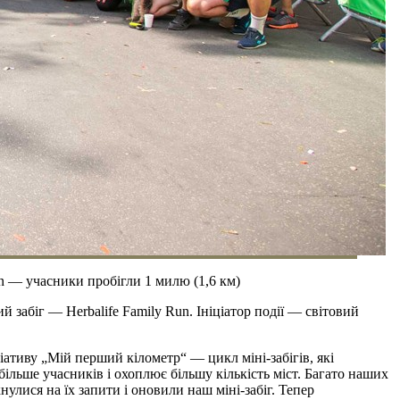
n — учасники пробігли 1 милю (1,6 км)
забіг — Herbalife Family Run. Ініціатор події — світовий
іативу „Мій перший кілометр“ — цикл міні-забігів, які
більше учасників і охоплює більшу кількість міст. Багато наших
нулися на їх запити і оновили наш міні-забіг. Тепер