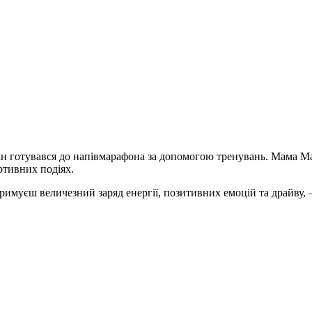
о він готувався до напівмарафона за допомогою тренувань. Мама 
ртивних подіях.
отримуєш величезний заряд енергії, позитивних емоцій та драйв