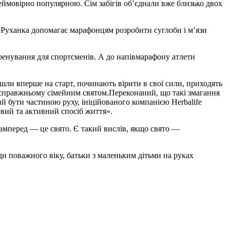
неймовірно популярною. Сім забігів об’єднали вже близько двох
в. Руханка допомагає марафонцям розробити суглоби і м’язи
ренування для спортсменів. А до напівмарафону атлети
йшли вперше на старт, починають вірити в свої сили, приходять
по-справжньому сімейним святом.Переконаний, що такі змагання
й бути частиною руху, ініційованого компанією Herbalife
овий та активний спосіб життя».
асамперед — це свято. Є такий вислів, якщо свято —
ди поважного віку, батьки з маленьким дітьми на руках