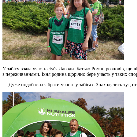
У забігу взяла участь сім’я Лагоди. Батько Роман розповів, щ
з переживаннями. Їхня родина щорічно бере участь у таких спо
— Дуже подобається брати участь у забігах. Знаходячись тут, 