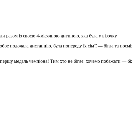
и разом із своєю 4-місячною дитиною, яка була у візочку.
бре подолала дистанцію, була попереду їх сім’ї — бігла та посм
ршу медаль чемпіона! Тим хто не бігає, хочемо побажати — біжі