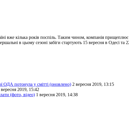
країні вже кілька років поспіль. Таким чином, компанія прищеплю
ершальні в цьому сезоні забіги стартують 15 вересня в Одесі та 2
ї ОДА потонула у смітті (оновлено)
2 вересня 2019, 13:15
 вересня 2019, 15:42
лати (фото, відео)
1 вересня 2019, 14:38