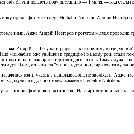
 цьогоріч бігуни долають нову дистанцію — 1 миля, — яка стала 
зминку провів фітнес-експерт Herbalife Nutrition Андрій Нестеро
готовленими. Адже Андрій Нестеров протягом місяця проводив т
ь, — каже Андрій. — Результат радує — в основному люди, які ви
 Наші міні-забіги вже увійшли в традицію і в цьому році стали 
дні здатні на неймовірні спортивні досягнення. Тому я дуже ради
бистим досвідом, а також своїм прикладом популяризуватиму здор
не наважився взяти участь у напівмарафоні, не зволікати. Адже н
сіх долучатися до спортивної команди Herbalife Nutrition.
іку та з різною фізичною підготовкою. На старт вийшли навіть лю