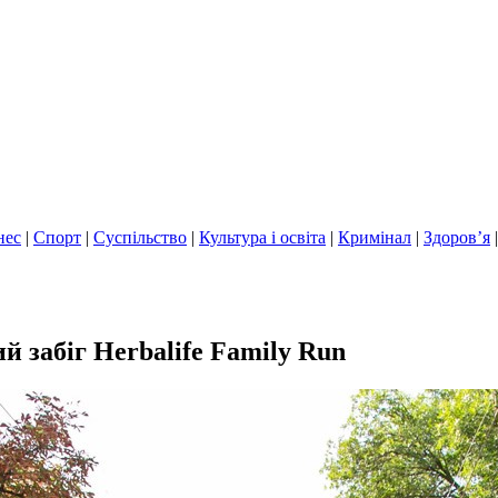
нес
|
Спорт
|
Суспільство
|
Культура і освіта
|
Кримінал
|
Здоров’я
 забіг Herbalife Family Run