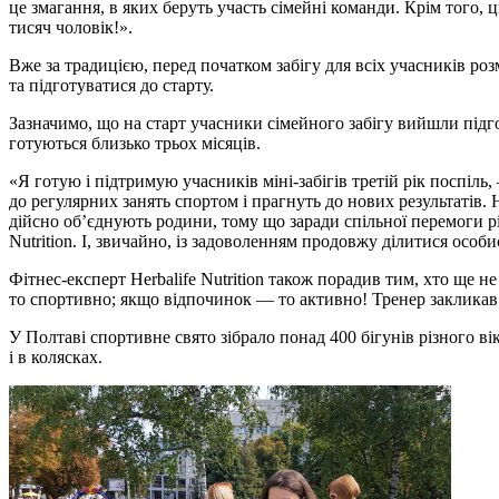
це змагання, в яких беруть участь сімейні команди. Крім того,
тисяч чоловік!».
Вже за традицією, перед початком забігу для всіх учасників ро
та підготуватися до старту.
Зазначимо, що на старт учасники сімейного забігу вийшли під
готуються близько трьох місяців.
«Я готую і підтримую учасників міні-забігів третій рік поспіл
до регулярних занять спортом і прагнуть до нових результатів.
дійсно об’єднують родини, тому що заради спільної перемоги рі
Nutrition. І, звичайно, із задоволенням продовжу ділитися осо
Фітнес-експерт Herbalife Nutrition також порадив тим, хто ще 
то спортивно; якщо відпочинок — то активно! Тренер закликав в
У Полтаві спортивне свято зібрало понад 400 бігунів різного в
і в колясках.