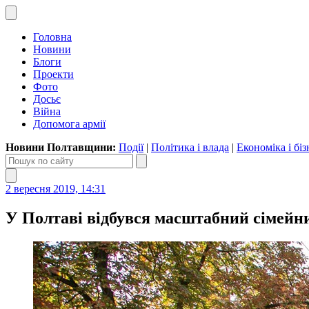
Головна
Новини
Блоги
Проекти
Фото
Досьє
Війна
Допомога армії
Новини Полтавщини:
Події
|
Політика і влада
|
Економіка і біз
2 вересня 2019, 14:31
У Полтаві відбувся масштабний сімейний