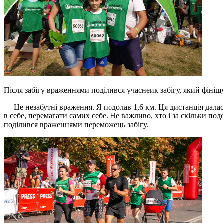
Після забігу враженнями поділився учаснеик забігу, який фіні
— Це незабутні враження. Я подолав 1,6 км. Ця дистанція далас
в себе, перемагати самих себе. Не важливо, хто і за скільки 
поділився враженнями переможець забігу.