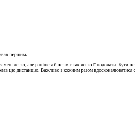
шував першим.
я мені легко, але раніше я б не зміг так легко її подолати. Бу
подолав цю дистанцію. Важливо з кожним разом вдосконалюватися 