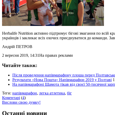
Herbalife Nutrition активно підтримує бігові змагання по всій 
українців і закликає всіх охочих приєднуватися до команди. Зав
Андрій ПЕТРОВ
2 вересня 2019, 14:31
На правах реклами
Читайте також:
Після проведення напівмарафону площа перед Полтавсько
Результати «Нова Пошта» Напівмарафон 2019 у Полтаві
1
На напівмарафоні Шамота тікав від своєї 50-тисячної зарп
Теги:
напівмарафон
,
легка атлетика
,
біг
Коментарі
(
4
)
Вислови свою думку!
Останні новини