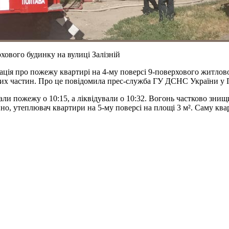
хового будинку на вулиці Залізній
ція про пожежу квартирі на 4-му поверсі 9-поверхового житловог
них частин. Про це повідомила прес-служба ГУ ДСНС України у П
и пожежу о 10:15, а ліквідували о 10:32. Вогонь частково знищи
но, утеплювач квартири на 5-му поверсі на площі 3 м². Саму ква