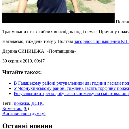
Полтав
Травмованих та загиблих внаслідок події немає. Причину поже
Нагадаємо, тиждень тому у Полтаві
загорілося приміщення К
Дарина СИНИЦЬКА
, «Полтавщина»
30 серпня 2019, 09:47
Читайте також:
В Гадяцькому районі рятувальники дві години гасили п
У Чорнухинському районі тиждень гасять торф’яну поже
Рятувальники третю добу гасять пожежу на сміттєзвалищ
Теги:
пожежа
,
ДСНС
Коментарі
(
6
)
Вислови свою думку!
Останні новини