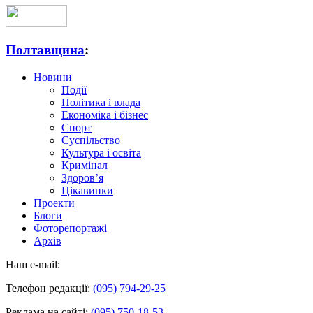
Полтавщина
:
Новини
Події
Політика і влада
Економіка і бізнес
Спорт
Суспільство
Культура і освіта
Кримінал
Здоров’я
Цікавинки
Проекти
Блоги
Фоторепортажі
Архів
Наш e-mail:
Телефон редакції:
(095) 794-29-25
Реклама на сайті:
(095) 750-18-53