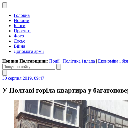
Головна
Новини
Блоги
Проекти
Фото
Досьє
Війна
Допомога армії
Новини Полтавщини:
Події
|
Політика і влада
|
Економіка і біз
30 серпня 2019, 09:47
У Полтаві горіла квартира у багатоповер