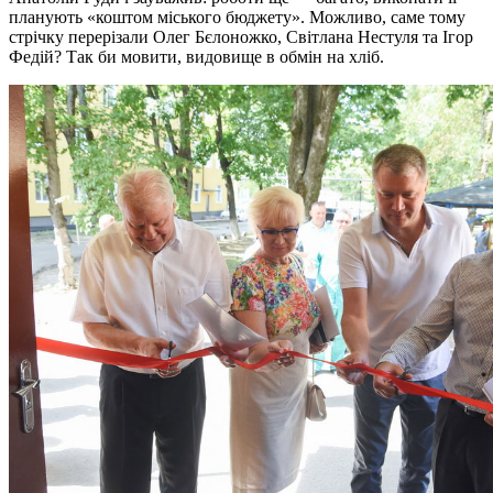
планують «коштом міського бюджету». Можливо, саме тому
стрічку перерізали Олег Бєлоножко, Світлана Нестуля та Ігор
Федій? Так би мовити, видовище в обмін на хліб.