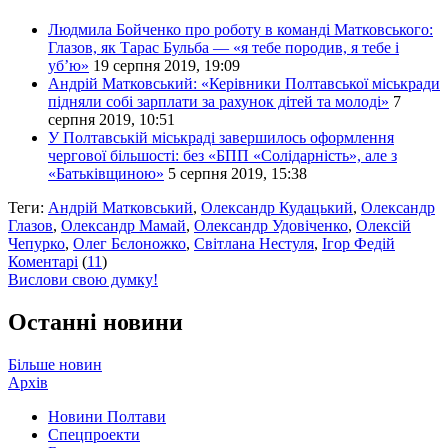
Людмила Бойченко про роботу в команді Матковського:
Глазов, як Тарас Бульба — «я тебе породив, я тебе і
уб’ю»
19 серпня 2019, 19:09
Андрій Матковський: «Керівники Полтавської міськради
підняли собі зарплати за рахунок дітей та молоді»
7
серпня 2019, 10:51
У Полтавській міськраді завершилось оформлення
чергової більшості: без «БПП «Солідарність», але з
«Батьківщиною»
5 серпня 2019, 15:38
Теги:
Андрій Матковський
,
Олександр Кудацький
,
Олександр
Глазов
,
Олександр Мамай
,
Олександр Удовіченко
,
Олексій
Чепурко
,
Олег Бєлоножко
,
Світлана Нестуля
,
Ігор Федій
Коментарі
(
11
)
Вислови свою думку!
Останні новини
Більше новин
Архів
Новини Полтави
Спецпроекти