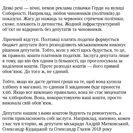
Деякі речі — вічні, немов реклама співачки Герди на вулиці
Соборності. Наприклад, любов чиновників (політиків) до
показухи. Жагу до ножиць та червоних стрічечок політики,
схоже, плекають із дитинства. Жодний інфраструктурний
об’єкт не відкриють без депутатів та чиновників.
Ліричний відступ. Полтавці платять податки формується
бюджет депутати його розподіляють міськвиконком виконує
рішення депутатів. Тобто, коли у місті щось будується, то це,
як правило, кошти платників податків. Заслуга депутата лише
в тому, що він був одним із більшості, що проголосувала за
виділення коштів. Проте розподіл коштів — його прямий
обов’язок. До того ж, не єдиний.
Тобто, якщо ви дасте дитині гроші на те, щоб вона купила
хлібину в магазині, то єдиним її завданням буде принести
хліб. Якщо все виконано правильно, вона не стає меценатом
чи хліборобом. Вона, використовуючи ваші кошти, просто
виконала свій обов’язок.
Депутати нашим з вами коштом будують та ремонтують, а
потім привласнюють собі заслуги. Наприклад, напевно, кожен
з вас чув історію, як депутати міськради Андрій Матковський,
Олександр Кудацький та Олександр Глазов 2018 року