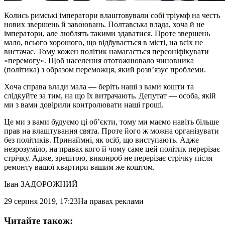
Колись римські імператори влаштовували собі тріумф на честь
нових звершень й завоювань. Полтавська влада, хоча й не
імператори, але люблять такими здаватися. Проте звершень
мало, всього хорошого, що відбувається в місті, на всіх не
вистачає. Тому кожен політик намагається персоніфікувати
«перемогу». Щоб населення ототожнювало чиновника
(політика) з образом переможця, який розв’язує проблеми.
Хоча справа влади мала — беріть наші з вами кошти та
слідкуйте за тим, на що їх витрачають. Депутат — особа, якій
ми з вами довірили контролювати наші гроші.
Це ми з вами будуємо ці об’єкти, тому ми маємо навіть більше
прав на влаштування свята. Проте його ж можна організувати
без політиків. Принаймні, як осіб, що виступають. Адже
незрозуміло, на правах кого й чому саме цей політик перерізає
стрічку. Адже, зрештою, виконроб не перерізає стрічку після
ремонту вашої квартири вашим же коштом.
Іван ЗАДОРОЖНИЙ
29 серпня 2019, 17:23
На правах реклами
Читайте також: