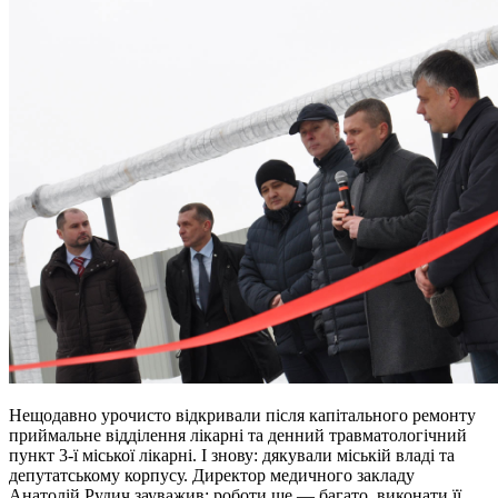
Нещодавно урочисто відкривали після капітального ремонту
приймальне відділення лікарні та денний травматологічний
пункт 3-ї міської лікарні. І знову: дякували міській владі та
депутатському корпусу. Директор медичного закладу
Анатолій Рудич зауважив: роботи ще — багато, виконати її