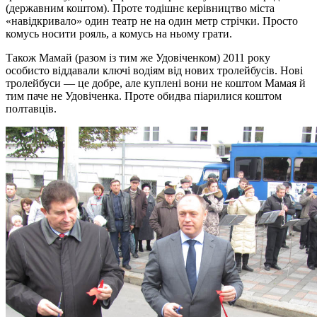
(державним коштом). Проте тодішнє керівництво міста
«навідкривало» один театр не на один метр стрічки. Просто
комусь носити рояль, а комусь на ньому грати.
Також Мамай (разом із тим же Удовіченком) 2011 року
особисто віддавали ключі водіям від нових тролейбусів. Нові
тролейбуси — це добре, але куплені вони не коштом Мамая й
тим паче не Удовіченка. Проте обидва піарилися коштом
полтавців.