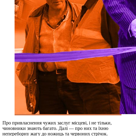
Про привласнення чужих заслуг місцеві, і не тільки,
чиновники знають багато. Далі — про них та їхню
непереборну жагу до ножиць та червоних стрічок.