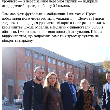
урочисто — з перерізанням червоної стрічки — відкрили
огороджений пустир поблизу 5-ї школи.
Там мав бути футбольний майданчик. І він там є. Проте
добудували його через рік після «відкриття». Депутат Глазов
тоді пояснив, що ідея урочисто «відкрити повітря» належить
керівництву школі. Мовляв, майданчик фінансували 50/50 з
областю, і місто виконало свою долю фінансування. Школа
віддячила тим, що запросила саме цих трьох депутатів на
відкриття паркану.