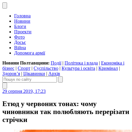
Головна
Новини
Блоги
Проекти
Фото
Досьє
Війна
Допомога армії
Новини Полтавщини:
Події
|
Політика і влада
|
Економіка і
бізнес
|
Спорт
|
Суспільство
|
Культура і освіта
|
Кримінал
|
Здоров’я
|
Цікавинки
|
Архів
29 серпня 2019, 17:23
Етюд у червоних тонах: чому
чиновники так полюбляють перерізати
стрічки