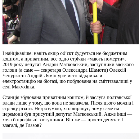
І найцікавіше: навіть якщо об’єкт будується не бюджетним
коштом, а приватним, все одно стрічки «мають померти».
2019 року депутат Андрій Матковський, заступники міського
голови (а саме — секретаря Олександра Шамоти) Олексій
Чепурко та Андрій Лямін урочисто відкривали
електростанцію на біогазі, що побудована на сміттєзвалищі у
селі Макухівка.
Станція збудована приватним коштом, й заслуга полтавської
влади лише у тому, що вона не заважала. Після цього можна і
стрічку різати. Незрозуміло, хто вирішує, чому саме на
церемонії був присутній депутат Матковський. Адже інші —
хоча б профільні заступники. Він же — просто депутат. І
взагалі, де Глазов?