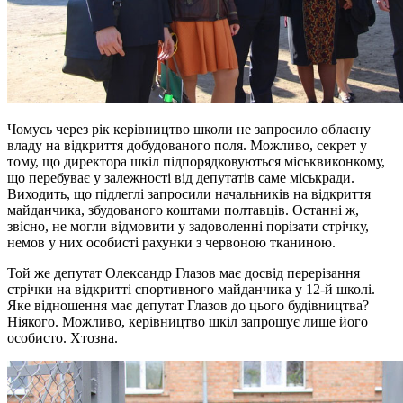
Чомусь через рік керівництво школи не запросило обласну
владу на відкриття добудованого поля. Можливо, секрет у
тому, що директора шкіл підпорядковуються міськвиконкому,
що перебуває у залежності від депутатів саме міськради.
Виходить, що підлеглі запросили начальників на відкриття
майданчика, збудованого коштами полтавців. Останні ж,
звісно, не могли відмовити у задоволенні порізати стрічку,
немов у них особисті рахунки з червоною тканиною.
Той же депутат Олександр Глазов має досвід перерізання
стрічки на відкритті спортивного майданчика у 12-й школі.
Яке відношення має депутат Глазов до цього будівництва?
Ніякого. Можливо, керівництво шкіл запрошує лише його
особисто. Хтозна.