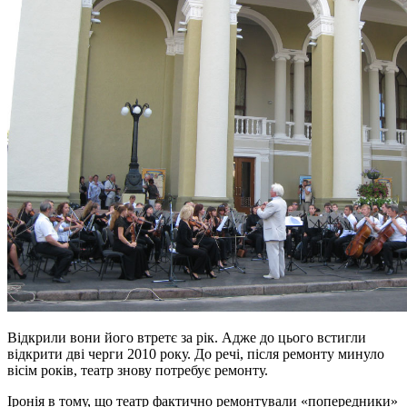
Відкрили вони його втретє за рік. Адже до цього встигли
відкрити дві черги 2010 року. До речі, після ремонту минуло
вісім років, театр знову потребує ремонту.
Іронія в тому, що театр фактично ремонтували «попередники»