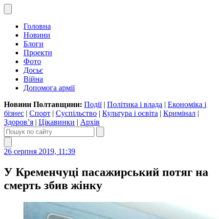
Головна
Новини
Блоги
Проекти
Фото
Досьє
Війна
Допомога армії
Новини Полтавщини:
Події
|
Політика і влада
|
Економіка і
бізнес
|
Спорт
|
Суспільство
|
Культура і освіта
|
Кримінал
|
Здоров’я
|
Цікавинки
|
Архів
26 серпня 2019, 11:39
У Кременчуці пасажирський потяг на
смерть збив жінку