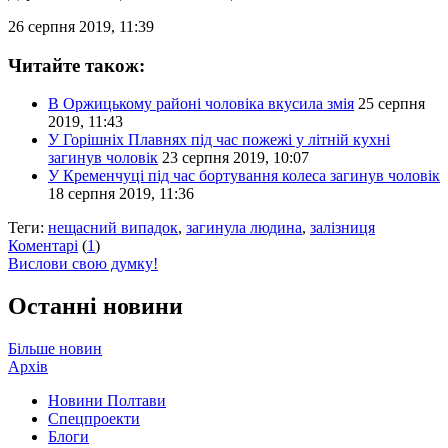
26 серпня 2019, 11:39
Читайте також:
В Оржицькому районі чоловіка вкусила змія
25 серпня
2019, 11:43
У Горішніх Плавнях під час пожежі у літній кухні
загинув чоловік
23 серпня 2019, 10:07
У Кременчуці під час бортування колеса загинув чоловік
18 серпня 2019, 11:36
Теги:
нещасний випадок
,
загинула людина
,
залізниця
Коментарі
(
1
)
Вислови свою думку!
Останні новини
Більше новин
Архів
Новини Полтави
Спецпроекти
Блоги