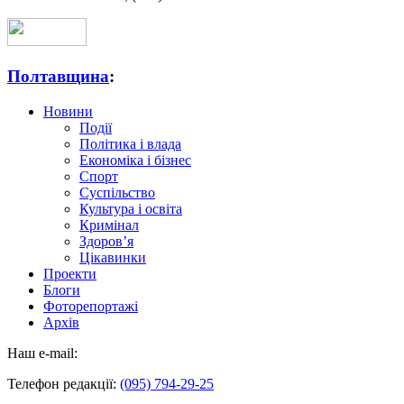
Полтавщина
:
Новини
Події
Політика і влада
Економіка і бізнес
Спорт
Суспільство
Культура і освіта
Кримінал
Здоров’я
Цікавинки
Проекти
Блоги
Фоторепортажі
Архів
Наш e-mail:
Телефон редакції:
(095) 794-29-25