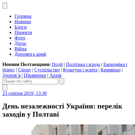
Головна
Новини
Блоги
Проекти
Фото
Досьє
Війна
Допомога армії
Новини Полтавщини:
Події
|
Політика і влада
|
Економіка і
бізнес
|
Спорт
|
Суспільство
|
Культура і освіта
|
Кримінал
|
Здоров’я
|
Цікавинки
|
Архів
23 серпня 2019, 13:30
День незалежності України: перелік
заходів у Полтаві