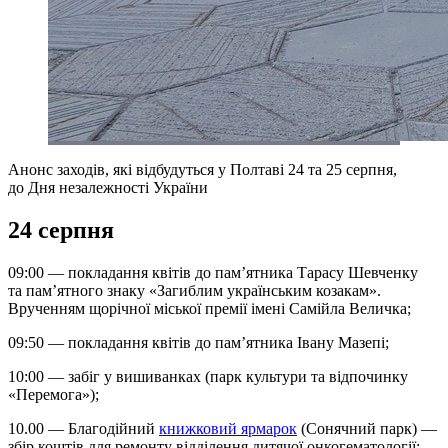
Анонс заходів, які відбудуться у Полтаві 24 та 25 серпня,
до Дня незалежності України
24 серпня
09:00 — покладання квітів до пам’ятника Тарасу Шевченку
та пам’ятного знаку «Загиблим українським козакам».
Врученням щорічної міської премії імені Самійла Величка;
09:50 — покладання квітів до пам’ятника Івану Мазепі;
10:00 — забіг у вишиванках (парк культури та відпочинку
«Перемога»);
10.00 — Благодійний
книжковий ярмарок
(Сонячний парк) —
збір коштів для ремонту відділення дитячої онкогематології;