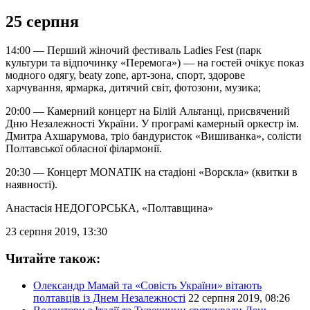
25 серпня
14:00 — Перший жіночий фестиваль Ladies Fest (парк
культури та відпочинку «Перемога») — на гостей очікує показ
модного одягу, beaty zone, арт-зона, спорт, здорове
харчування, ярмарка, дитячий світ, фотозони, музика;
20:00 — Камерний концерт на Білій Альтанці, присвячений
Дню Незалежності України. У програмі камерный оркестр ім.
Дмитра Ахшарумова, тріо бандуристок «Вишиванка», солісти
Полтавської обласної філармонії.
20:30 — Концерт MONATIK на стадіоні «Ворскла» (квитки в
наявності).
Анастасія НЕДОГОРСЬКА
, «Полтавщина»
23 серпня 2019, 13:30
Читайте також:
Олександр Мамай та «Совість України» вітають
полтавців із Днем Незалежності
22 серпня 2019, 08:26