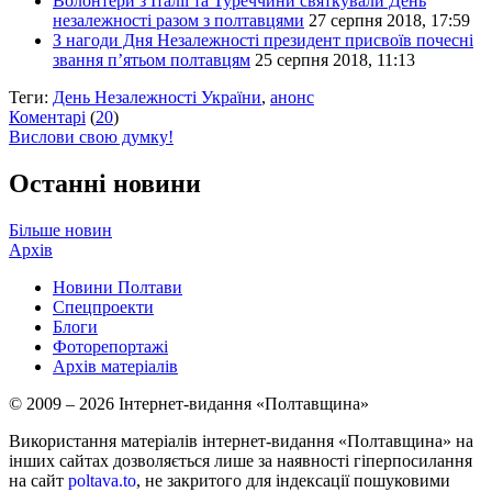
Волонтери з Італії та Туреччини святкували День
незалежності разом з полтавцями
27 серпня 2018, 17:59
З нагоди Дня Незалежності президент присвоїв почесні
звання п’ятьом полтавцям
25 серпня 2018, 11:13
Теги:
День Незалежності України
,
анонс
Коментарі
(
20
)
Вислови свою думку!
Останні новини
Більше новин
Архів
Новини Полтави
Спецпроекти
Блоги
Фоторепортажі
Архів матеріалів
© 2009 – 2026 Інтернет-видання «Полтавщина»
Використання матеріалів інтернет-видання «Полтавщина» на
інших сайтах дозволяється лише за наявності гіперпосилання
на сайт
poltava.to
, не закритого для індексації пошуковими