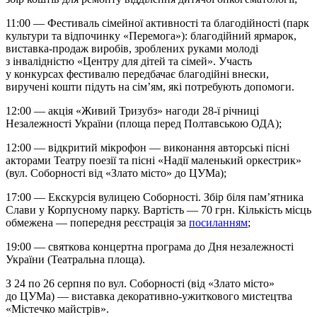
11:00 — Фестиваль сімейної активності та благодійності (парк
культури та відпочинку «Перемога»): благодійний ярмарок,
виставка-продаж виробів, зроблених руками молоді
з інвалідністю «Центру для дітей та сімей». Участь
у конкурсах фестивалю передбачає благодійні внески,
виручені кошти підуть на сім’ям, які потребують допомоги.
12:00 — акція «Живий Тризубз» нагоди 28-ї річниці
Незалежності України (площа перед Полтавською ОДА);
12:00 — відкритий мікрофон — виконання авторські пісні
акторами Театру поезії та пісні «Надії маленький оркестрик»
(вул. Соборності від «Злато місто» до ЦУМа);
17:00 — Екскурсія вулицею Соборності. Збір біля пам’ятника
Слави у Корпусному парку. Вартість — 70 грн. Кількість місць
обмежена — попередня реєстрація за
посиланням
;
19:00 — святкова концертна програма до Дня незалежності
України (Театральна площа).
З 24 по 26 серпня по вул. Соборності (від «Злато місто»
до ЦУМа) — виставка декоративно-ужиткового мистецтва
«Містечко майстрів».